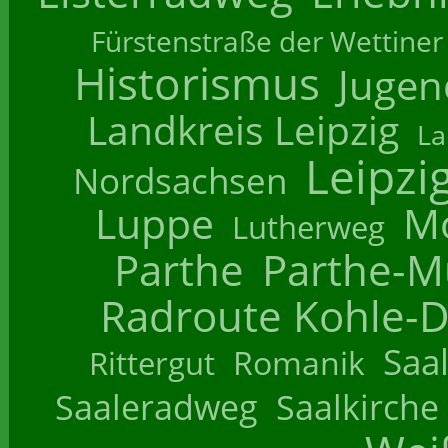
Fürstenstraße der Wettiner
Historismus
Jugend
Landkreis Leipzig
La
Leipzi
Nordsachsen
Luppe
M
Lutherweg
Parthe
Parthe-M
Radroute Kohle-D
Saa
Romanik
Rittergut
Saaleradweg
Saalkirche