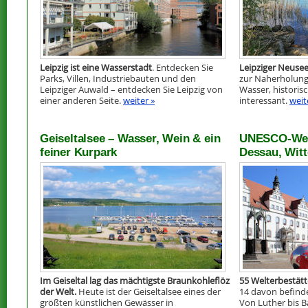
Leipzig ist eine Wasserstadt
. Entdecken Sie
Leipziger Neuse
Parks, Villen, Industriebauten und den
zur Naherholung
Leipziger Auwald – entdecken Sie Leipzig von
Wasser, histori
einer anderen Seite.
weiter »
interessant.
weit
Geiseltalsee – Wasser, Wein & ein
UNESCO-Wel
feiner Kurpark
Dessau, Witt
Im Geiseltal lag das mächtigste Braunkohleflöz
55 Welterbestät
der Welt.
Heute ist der Geiseltalsee eines der
14 davon befinde
größten künstlichen Gewässer in
Von Luther bis B