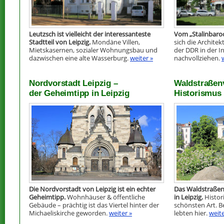
Leutzsch ist vielleicht der interessanteste
Vom „Stalinbaro
Stadtteil von Leipzig.
Mondäne Villen,
sich die Archite
Mietskasernen, sozialer Wohnungsbau und
der DDR in der I
dazwischen eine alte Wasserburg.
weiter »
nachvollziehen.
Nordvorstadt Leipzig –
Waldstraßenv
der Geheimtipp in Leipzig
Historismus 
Die Nordvorstadt von Leipzig ist ein echter
Das Waldstraßenv
Geheimtipp.
Wohnhäuser & öffentliche
in Leipzig.
Histori
Gebäude – prächtig ist das Viertel hinter der
schönsten Art. 
Michaeliskirche geworden.
weiter »
lebten hier.
weite