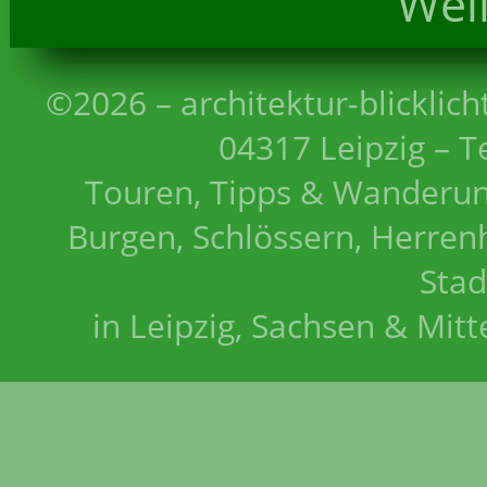
Wei
©2026 – architektur-blicklich
04317 Leipzig – T
Touren, Tipps & Wanderun
Burgen, Schlössern, Herrenh
Stad
in Leipzig, Sachsen & Mit