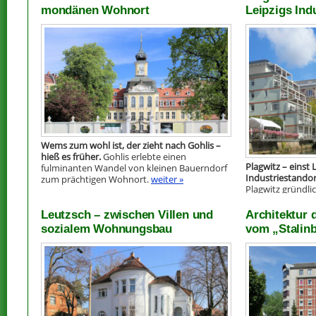
mondänen Wohnort
Leipzigs Ind
Wems zum wohl ist, der zieht nach Gohlis –
hieß es früher.
Gohlis erlebte einen
Plagwitz – einst 
fulminanten Wandel von kleinen Bauerndorf
Industriestandor
zum prächtigen Wohnort.
weiter »
Plagwitz gründl
Wasser.
weiter »
Leutzsch – zwischen Villen und
Architektur 
sozialem Wohnungsbau
vom „Stalin