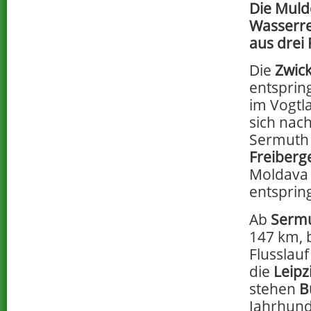
Die Muld
Wasserre
aus drei 
Die
Zwic
entsprin
im Vogtl
sich nac
Sermuth 
Freiberg
Moldava 
entspring
Ab
Serm
147 km, 
Flusslau
die
Leipz
stehen
B
Jahrhund