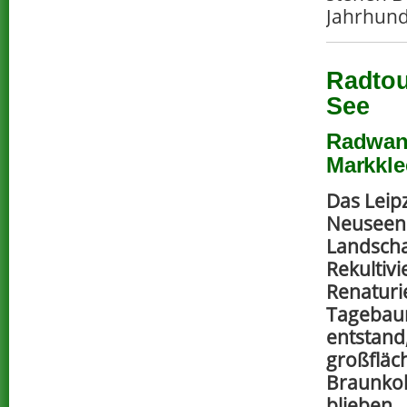
Jahrhund
Radtou
See
Radwand
Markkle
Das Leip
Neuseenl
Landschaf
Rekultiv
Renaturi
Tagebaur
entstand
großfläc
Braunkoh
blieben.