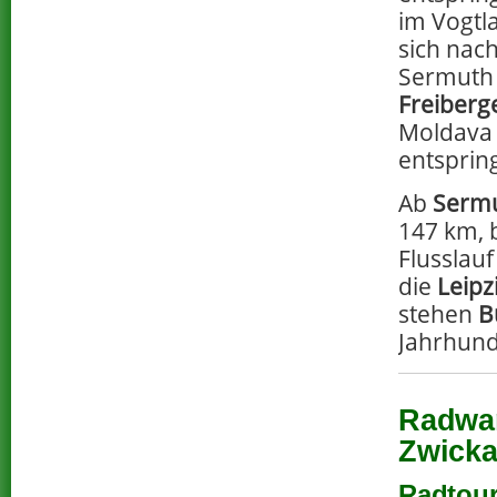
im Vogtl
sich nac
Sermuth 
Freiberg
Moldava 
entspring
Ab
Serm
147 km, 
Flusslau
die
Leipz
stehen
B
Jahrhund
Radwan
Zwicka
Radtour