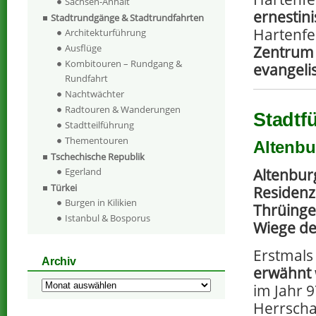
Sachsen-Anhalt
ernestin
Stadtrundgänge & Stadtrundfahrten
Hartenfe
Architekturführung
Ausflüge
Zentrum 
Kombitouren – Rundgang &
evangeli
Rundfahrt
Nachtwächter
Radtouren & Wanderungen
Stadtf
Stadtteilführung
Thementouren
Altenbu
Tschechische Republik
Altenburg
Egerland
Türkei
Residenz
Burgen in Kilikien
Thrüingen
Istanbul & Bosporus
Wiege de
Erstmal
Archiv
erwähnt
Archiv
im Jahr 
Herrscha