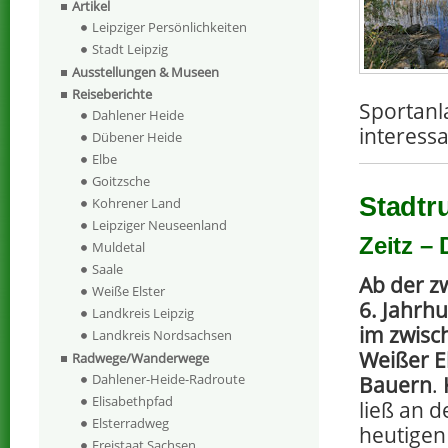
Artikel
Leipziger Persönlichkeiten
Stadt Leipzig
Ausstellungen & Museen
Reiseberichte
Sportanl
Dahlener Heide
interess
Dübener Heide
Elbe
Goitzsche
Stadtr
Kohrener Land
Leipziger Neuseenland
Zeitz –
Muldetal
Saale
Ab der z
Weiße Elster
6. Jahrhu
Landkreis Leipzig
im zwisc
Landkreis Nordsachsen
Weißer E
Radwege/Wanderwege
Dahlener-Heide-Radroute
Bauern
.
Elisabethpfad
ließ an d
Elsterradweg
heutigen
Freistaat Sachsen