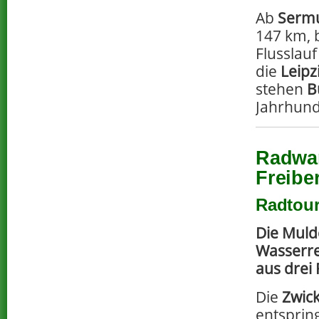
Ab
Serm
147 km, 
Flusslau
die
Leipz
stehen
B
Jahrhund
Radwan
Freibe
Radtour
Die Muld
Wasserre
aus drei 
Die
Zwic
entsprin