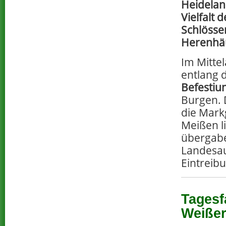
Heideland
Vielfalt 
Schlösse
Herenhä
Im Mittel
entlang d
Befestiu
Burgen. 
die Mark
Meißen l
übergabe
Landesau
Eintreib
Tagesf
Weißer