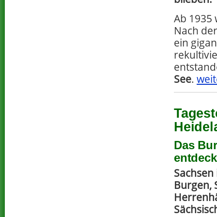
Ab 1935
Nach der
ein giga
rekultivi
entstan
See
.
weit
Tagest
Heidel
Das Bur
entdec
Sachsen i
Burgen, 
Herrenh
Sächsisc