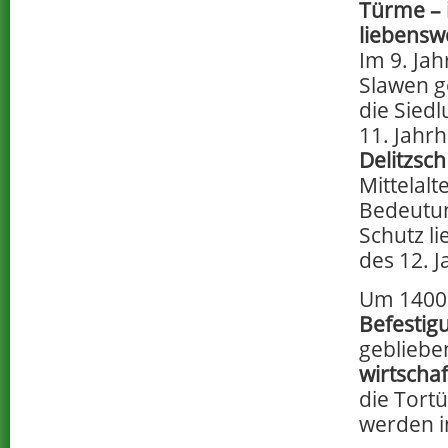
Türme – i
liebenswe
Im 9. Ja
Slawen g
die Sied
11. Jahr
Delitzsch
Mittelalt
Bedeutun
Schutz l
des 12. 
Um 1400 
Befestig
geblieben
wirtschaf
die Tort
werden i