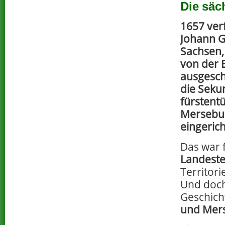
Die säc
1657 ver
Johann G
Sachsen,
von der 
ausgesc
die Seku
fürstent
Mersebur
eingeric
Das war f
Landeste
Territor
Und doc
Geschich
und Mer