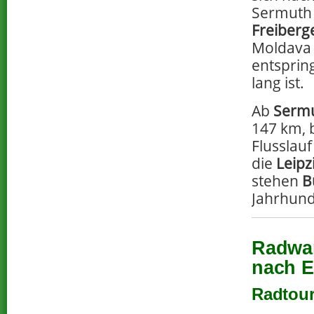
Sermuth 
Freiberg
Moldava 
entsprin
lang ist.
Ab
Serm
147 km, 
Flusslau
die
Leipz
stehen
B
Jahrhund
Radwan
nach E
Radtour