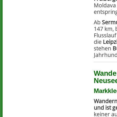
Moldava 
entspring
Ab
Serm
147 km, 
Flusslau
die
Leipz
stehen
B
Jahrhund
Wander
Neuse
Markkle
Wandern
und ist 
keiner a