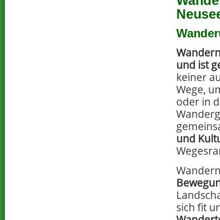
Wander
Neuse
Wander
Wandern
und ist 
keiner a
Wege, um
oder in 
Wanderg
gemein
und Kult
Wegesran
Wandern
Bewegun
Landscha
sich fit 
Wanderto