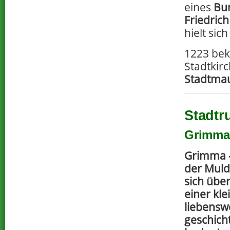
eines
Bu
Friedrich
hielt sic
1223 bek
Stadtkir
Stadtma
Stadt
Grimma 
Grimma –
der Muld
sich übe
einer kle
liebensw
geschicht