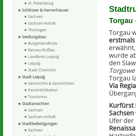
St. Petersburg
Stadtr
Schlösser & Herrenhäuser
Sachsen
Torgau 
Sachsen-Anhalt
Thüringen
Torgau 
Siedlungsbau
erstmals
Burgenlandkreis
erwähnt,
Dessau-Roßlau
wurde ab
Landkreis Leipzig
den Slaw
Leipzig
Torgowe
Stadt Chemnitz
Torgau l
Stadt Leipzig
Geschichte & Geschichten
Via Regia
Persönlichkeiten
Übergan
Tourismus
Stadtansichten
Kurfürst
Sachsen
Sachsen
Sachsen-Anhalt
Ufer der
Stadtbefestigungen
Renaissa
Sachsen
Hartenfe