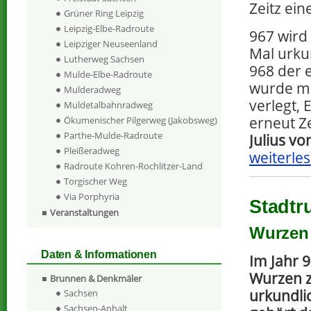
Zeitz ein
Grüner Ring Leipzig
Leipzig-Elbe-Radroute
967 wird
Leipziger Neuseenland
Mal urku
Lutherweg Sachsen
968 der e
Mulde-Elbe-Radroute
wurde mi
Mulderadweg
verlegt,
Muldetalbahnradweg
erneut Ze
Ökumenischer Pilgerweg (Jakobsweg)
Parthe-Mulde-Radroute
Julius vo
Pleißeradweg
weiterles
Radroute Kohren-Rochlitzer-Land
Torgischer Weg
Via Porphyria
Stadt
Veranstaltungen
Wurzen 
Daten & Informationen
Im Jahr 
Wurzen z
Brunnen & Denkmäler
urkundli
Sachsen
Sachsen-Anhalt