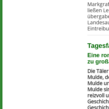
Markgra
ließen Le
übergabe
Landesau
Eintreib
Tagesf
Eine ro
zu groß
Die Täler
Mulde, d
Mulde un
Mulde si
reizvoll 
Geschich
Geschich