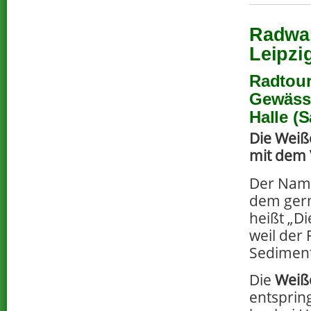
Radwan
Leipzi
Radtour
Gewässe
Halle (S
Die Weiße
mit dem 
Der Nam
dem ger
heißt „Di
weil der 
Sedimente
Die
Weiße
entsprin