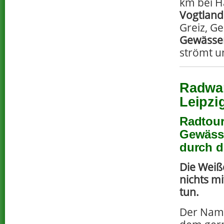
km bei Ha
Vogtland
Greiz, Ge
Gewässe
strömt un
Radwan
Leipzi
Radtour
Gewässe
durch d
Die Weiße
nichts m
tun.
Der Nam