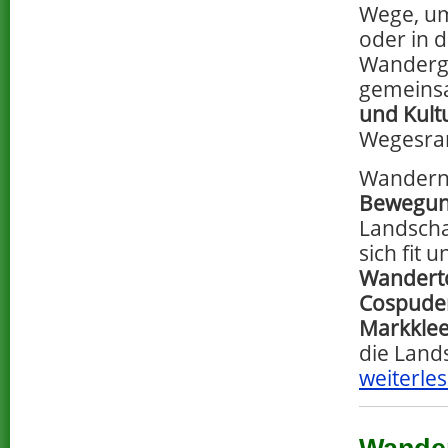
Wege, um
oder in 
Wanderg
gemein
und Kult
Wegesran
Wandern
Bewegun
Landscha
sich fit 
Wanderto
Cospuden
Markklee
die Land
weiterles