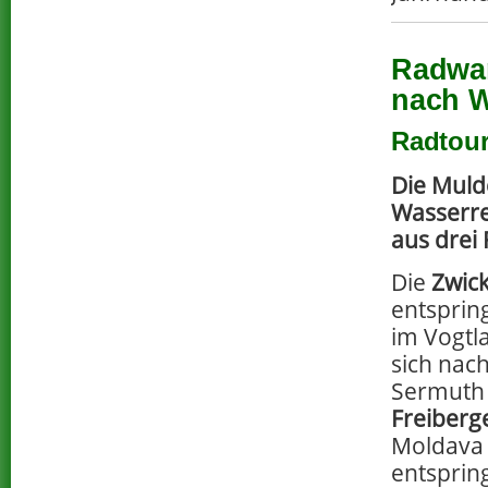
Radwan
nach 
Radtour
Die Muld
Wasserre
aus drei 
Die
Zwic
entsprin
im Vogtl
sich nac
Sermuth 
Freiberg
Moldava 
entspring