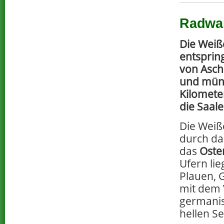
Radwan
Die Weiße
entsprin
von Asch
und mün
Kilometer
die Saale
Die Weiße
durch d
das
Oste
Ufern lie
Plauen, G
mit dem 
germani
hellen Se