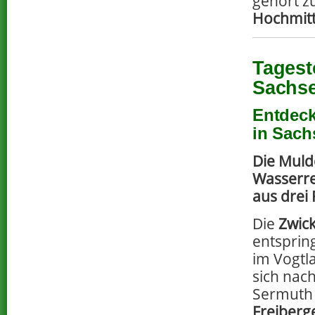
gehört z
Hochmitt
Tagest
Sachs
Entdeck
in Sach
Die Muld
Wasserre
aus drei 
Die
Zwic
entsprin
im Vogtl
sich nac
Sermuth 
Freiberg