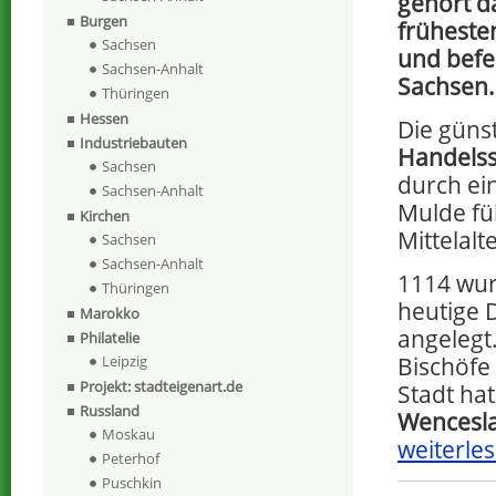
gehört d
Burgen
früheste
Sachsen
und befe
Sachsen-Anhalt
Sachsen.
Thüringen
Hessen
Die güns
Industriebauten
Handels
Sachsen
durch ei
Sachsen-Anhalt
Mulde fü
Kirchen
Mittelalte
Sachsen
Sachsen-Anhalt
1114 wur
Thüringen
heutige 
Marokko
angelegt.
Philatelie
Leipzig
Bischöfe
Projekt: stadteigenart.de
Stadt ha
Russland
Wencesla
Moskau
weiterles
Peterhof
Puschkin