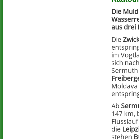
Die Muld
Wasserre
aus drei 
Die
Zwic
entsprin
im Vogtl
sich nac
Sermuth 
Freiberg
Moldava 
entspring
Ab
Serm
147 km, 
Flusslau
die
Leipz
stehen
B