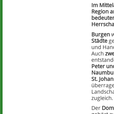
Im Mittel
Region a
bedeute
Herrscha
Burgen
w
Städte
ge
und Hand
Auch
zw
entstand
Peter und
Naumbu
St. Joha
überrage
Landscha
zugleich.
Der
Dom 