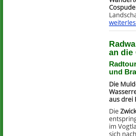
Cospude
Landscha
weiterles
Radwan
an die
Radtour
und Br
Die Muld
Wasserre
aus drei 
Die
Zwic
entsprin
im Vogtl
sich nac