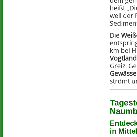
dem ger
heißt „Di
weil der 
Sedimente
Die
Weiße
entsprin
km bei Ha
Vogtland
Greiz, Ge
Gewässe
strömt un
Tagest
Naumb
Entdeck
in Mitt