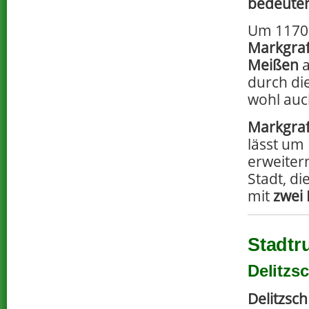
bedeuten
Um 1170
Markgraf
Meißen
a
durch di
wohl auc
Markgraf
lässt um
erweiter
Stadt, di
mit
zwei
Stadtr
Delitzs
Delitzsch