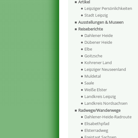
Artikel
Leipziger Persönlichkeiten
Stadt Leipzig
Ausstellungen & Museen
Reiseberichte
Dahlener Heide
Dübener Heide
Elbe
Goitzsche
Kohrener Land
Leipziger Neuseenland
Muldetal
Saale
Weiße Elster
Landkreis Leipzig
Landkreis Nordsachsen
Radwege/Wanderwege
Dahlener-Heide-Radroute
Elisabethpfad
Elsterradweg
Freistaat Sachsen