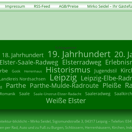
Impressum
RSS-Feed
AGB/Preise
Mirko Seidel – Ihr Gästef
Schlagwörter
19. Jahrhundert
20. 
18. Jahrhundert
Elsterradweg
Erlebnis
Elster-Saale-Radweg
Historismus
Kirc
rbe
Jugendstil
Gotik
Herrenhaus
Leipzig
Leipzig-Elbe-Rad
Landkreis Nordsachsen
R
Parthe
Parthe-Mulde-Radroute
Pleiße
eg
Saale
Saaleradweg
Saalkirc
Romanik
Saale-Unstrut-Elster-Radacht
Weiße Elster
tektur-blicklicht – Mirko Seidel, Sigismundstraße 3, 04317 Leipzig – Telefon: 03
n per Rad, Auto und zu Fuß zu Burgen, Schlössern, Herrenhäusern, Kirchen, Indu