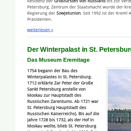
Residenz der
Großfürsten von Russland
bis zur Verl
Petersburg. Zentrum der Staatsmacht wurde der Krem
Regierung der
Sowjetunion
. Seit 1992 ist der Kreml
Präsidenten.
weiterlesen »
Der Winterpalast in St. Petersbu
Das Museum Eremitage
1754 begann der Bau des
Winterpalastes in St. Petersburg.
1712 erklärte Zar Peter der Große
Sankt Petersburg anstelle von
Moskau zur Hauptstadt des
Russischen Zarentums. Ab 1721 war
St. Petersburg Hauptstadt des
Russischen Kaiserreichs). Bis auf die
Jahre 1728 bis 1732, als der Hof in
Moskau weilte, blieb St. Petersburg