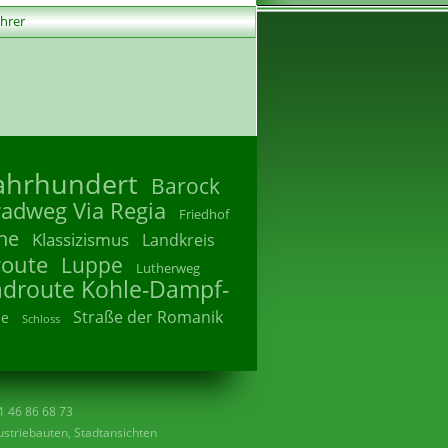
ührer
Jahrhundert
Barock
radweg Via Regia
Friedhof
he
Klassizismus
Landkreis
route
Luppe
Lutherweg
adroute Kohle-Dampf-
Straße der Romanik
he
Schloss
41 46 86 68 73
striebauten, Stadtansichten