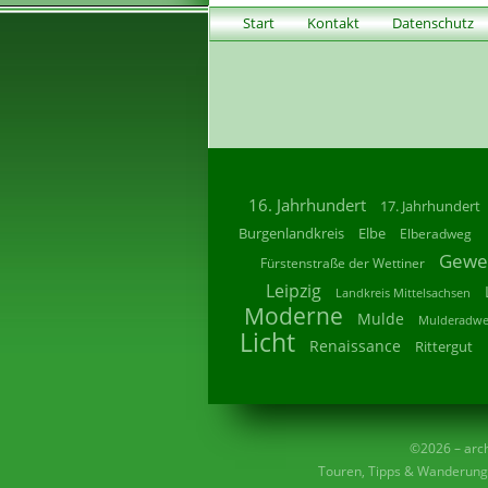
Start
Kontakt
Datenschutz
16. Jahrhundert
17. Jahrhundert
Burgenlandkreis
Elbe
Elberadweg
Gewe
Fürstenstraße der Wettiner
Leipzig
Landkreis Mittelsachsen
Moderne
Mulde
Mulderadw
Licht
Renaissance
Rittergut
©2026 – archi
Touren, Tipps & Wanderunge