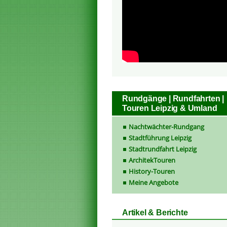
Rundgänge | Rundfahrten |
Touren Leipzig & Umland
Nachtwächter-Rundgang
Stadtführung Leipzig
Stadtrundfahrt Leipzig
ArchitekTouren
History-Touren
Meine Angebote
Artikel & Berichte