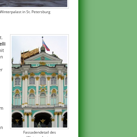
Winterpalast in St. Petersburg
t.
lli
it
en
er
Im
en
Fassadendetail des