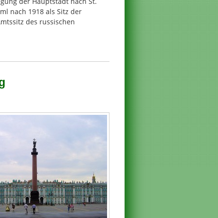
egung der Hauptstadt nach St.
l nach 1918 als Sitz der
 Amtssitz des russischen
rg