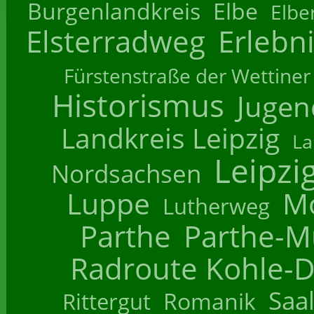
Burgenlandkreis
Elbe
Elbe
Elsterradweg
Erlebn
Fürstenstraße der Wettiner
Historismus
Jugend
Landkreis Leipzig
La
Leipzi
Nordsachsen
Luppe
M
Lutherweg
Parthe
Parthe-M
Radroute Kohle-D
Saa
Romanik
Rittergut