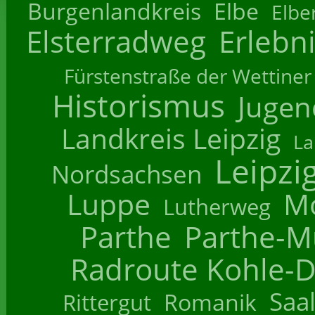
Burgenlandkreis
Elbe
Elbe
Elsterradweg
Erlebn
Fürstenstraße der Wettiner
Historismus
Jugend
Landkreis Leipzig
La
Leipzi
Nordsachsen
Luppe
M
Lutherweg
Parthe
Parthe-M
Radroute Kohle-D
Saa
Romanik
Rittergut