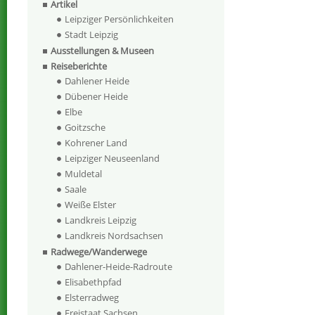
Artikel
Leipziger Persönlichkeiten
Stadt Leipzig
Ausstellungen & Museen
Reiseberichte
Dahlener Heide
Dübener Heide
Elbe
Goitzsche
Kohrener Land
Leipziger Neuseenland
Muldetal
Saale
Weiße Elster
Landkreis Leipzig
Landkreis Nordsachsen
Radwege/Wanderwege
Dahlener-Heide-Radroute
Elisabethpfad
Elsterradweg
Freistaat Sachsen