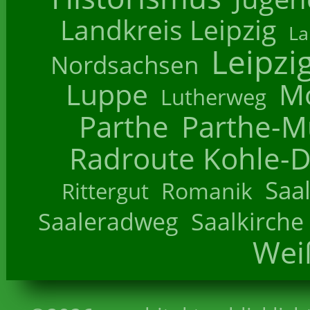
Landkreis Leipzig
La
Leipzi
Nordsachsen
Luppe
M
Lutherweg
Parthe
Parthe-M
Radroute Kohle-D
Saa
Romanik
Rittergut
Saaleradweg
Saalkirche
Wei