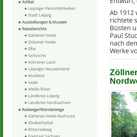
Entwurf,
Artikel
Leipziger Persönlichkeiten
Ab 1912 
Stadt Leipzig
richtete 
Ausstellungen & Museen
Büsten u
Reiseberichte
Paul Stu
Dahlener Heide
nach dem
Dübener Heide
Elbe
Werke vo
Goitzsche
Kohrener Land
Leipziger Neuseenland
Zöllne
Muldetal
Nordwe
Saale
Weiße Elster
Landkreis Leipzig
Landkreis Nordsachsen
Radwege/Wanderwege
Dahlener-Heide-Radroute
Elisabethpfad
Elsterradweg
Freistaat Sachsen