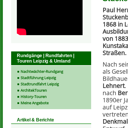
Paul Her
Stuckenb
1868 in 
Ausbildu
von 1883
Kunstaka
Straßen.
Rundgänge | Rundfahrten |
Touren Leipzig & Umland
Nach sei
als Gesel
Nachtwächter-Rundgang
Bildhaue
Stadtführung Leipzig
Stadtrundfahrt Leipzig
Lehnert
.
ArchitekTouren
nach
Ber
History-Touren
1890er J
Meine Angebote
auf Leip
vertrete
Denkmal 
Artikel & Berichte