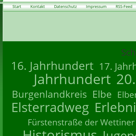
Start
Kontakt
Datenschutz
Impressum
RSS-Feed
Sch
16. Jahrhundert
17. Jahr
Jahrhundert
20
Burgenlandkreis
Elbe
Elbe
Elsterradweg
Erlebn
Fürstenstraße der Wettiner
Historismus
Jugend