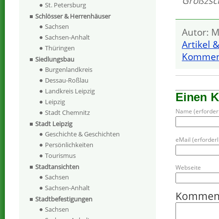
Großzsc
St. Petersburg
Schlösser & Herrenhäuser
Sachsen
Autor: M
Sachsen-Anhalt
Artikel 
Thüringen
Komment
Siedlungsbau
Burgenlandkreis
Dessau-Roßlau
Landkreis Leipzig
Einen 
Leipzig
Name (erforderl
Stadt Chemnitz
Stadt Leipzig
Geschichte & Geschichten
eMail (erforderli
Persönlichkeiten
Tourismus
Stadtansichten
Webseite
Sachsen
Sachsen-Anhalt
Kommen
Stadtbefestigungen
Sachsen