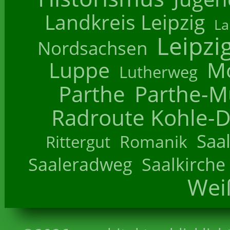
Landkreis Leipzig
La
Leipzi
Nordsachsen
Luppe
M
Lutherweg
Parthe
Parthe-M
Radroute Kohle-D
Saa
Romanik
Rittergut
Saaleradweg
Saalkirche
Wei