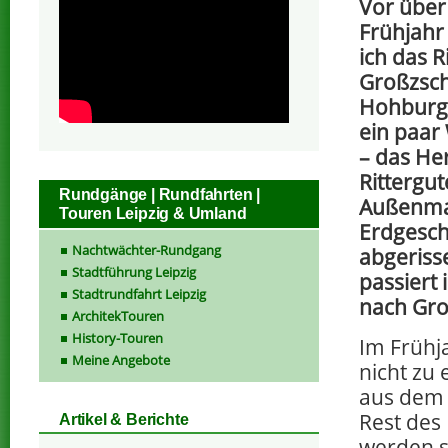
Vor über
Frühjahr
ich das R
Großzsch
Hohburg.
ein paar
– das He
Rittergut
Rundgänge | Rundfahrten |
Außenma
Touren Leipzig & Umland
Erdgesc
Nachtwächter-Rundgang
abgeriss
Stadtführung Leipzig
passiert
Stadtrundfahrt Leipzig
nach Gro
ArchitekTouren
History-Touren
Im Frühj
Meine Angebote
nicht zu
aus dem 
Rest des
Artikel & Berichte
werden so