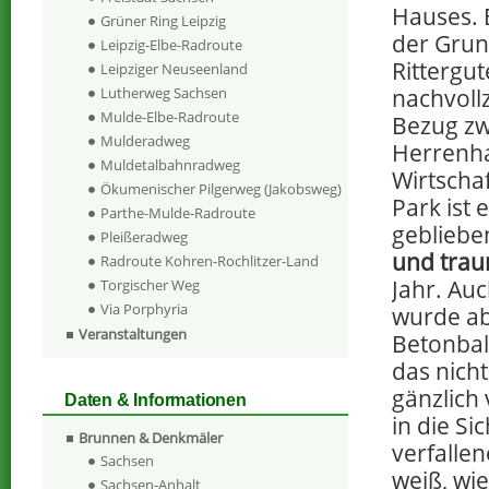
Hauses. E
Grüner Ring Leipzig
der Grun
Leipzig-Elbe-Radroute
Rittergut
Leipziger Neuseenland
nachvoll
Lutherweg Sachsen
Mulde-Elbe-Radroute
Bezug zw
Mulderadweg
Herrenh
Muldetalbahnradweg
Wirtscha
Ökumenischer Pilgerweg (Jakobsweg)
Park ist 
Parthe-Mulde-Radroute
gebliebe
Pleißeradweg
und trau
Radroute Kohren-Rochlitzer-Land
Jahr. Au
Torgischer Weg
Via Porphyria
wurde ab
Veranstaltungen
Betonbal
das nich
gänzlich
Daten & Informationen
in die Si
Brunnen & Denkmäler
verfalle
Sachsen
weiß, wie
Sachsen-Anhalt