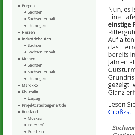
Burgen
Nun, es is
Sachsen
Eine Tafe
Sachsen-Anhalt
einstige 
Thüringen
Rittergu
Hessen
Auf alte
Industriebauten
Sachsen
das Herr
Sachsen-Anhalt
bereits 
Kirchen
Jahren a
Sachsen
Gutsturm
Sachsen-Anhalt
Grundris
Thüringen
gezeigt. 
Marokko
Glanz er
Philatelie
Leipzig
Lesen Si
Projekt: stadteigenart.de
Großzsch
Russland
Moskau
Peterhof
Stichwor
Puschkin