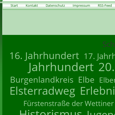
Start
Kontakt
Datenschutz
Impressum
RSS-Feed
Sch
16. Jahrhundert
17. Jahr
Jahrhundert
20
Burgenlandkreis
Elbe
Elbe
Elsterradweg
Erlebn
Fürstenstraße der Wettiner
Historismus
Jugend