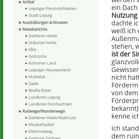
Artikel
ein Dach
Leipziger Persönlichkeiten
Nutzung
Stadt Leipzig
dachte i
Ausstellungen & Museen
weiß ich 
Reiseberichte
Dahlener Heide
Außenma
Dübener Heide
stehen, 
Elbe
ist der S
Goitzsche
glanzvoll
Kohrener Land
Gewissen
Leipziger Neuseenland
nicht ha
Muldetal
Fördermit
Saale
Weiße Elster
von dem 
Landkreis Leipzig
Förderpr
Landkreis Nordsachsen
bekannt)
Radwege/Wanderwege
kenne ich
Dahlener-Heide-Radroute
Elisabethpfad
Ich stan
Elsterradweg
dem ruin
Freistaat Sachsen