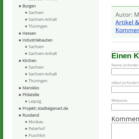
Burgen
Sachsen
Autor: M
Sachsen-Anhalt
Artikel 
Thüringen
Komment
Hessen
Industriebauten
Sachsen
Sachsen-Anhalt
Einen 
Kirchen
Name (erforderl
Sachsen
Sachsen-Anhalt
Thüringen
eMail (erforderli
Marokko
Philatelie
Webseite
Leipzig
Projekt: stadteigenart.de
Russland
Kommen
Moskau
Peterhof
Puschkin