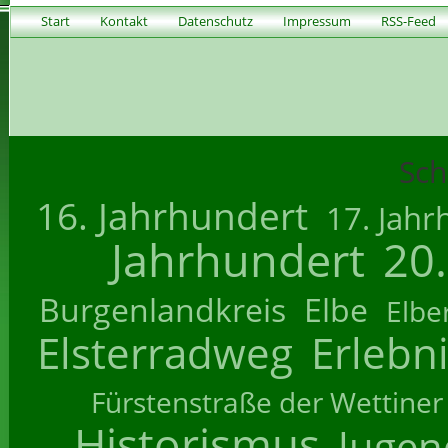
Start
Kontakt
Datenschutz
Impressum
RSS-Feed
Sch
16. Jahrhundert
17. Jahr
Jahrhundert
20
Burgenlandkreis
Elbe
Elbe
Elsterradweg
Erlebn
Fürstenstraße der Wettiner
Historismus
Jugend