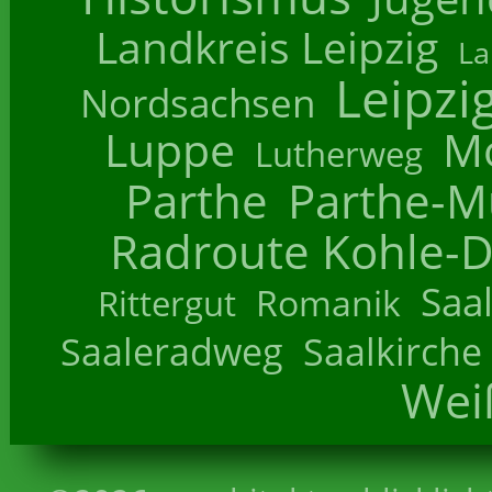
Landkreis Leipzig
La
Leipzi
Nordsachsen
Luppe
M
Lutherweg
Parthe
Parthe-M
Radroute Kohle-D
Saa
Romanik
Rittergut
Saaleradweg
Saalkirche
Wei