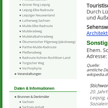
Touristi
Grüner Ring Leipzig
Leipzig-Elbe-Radroute
Durch Lü
Leipziger Neuseenland
und Äuße
Lutherweg Sachsen
Mulde-Elbe-Radroute
Sehenswe
Mulderadweg
Architekt
Muldetalbahnradweg
Sonstig
Ökumenischer Pilgerweg (Jakobsweg)
Parthe-Mulde-Radroute
Ehem. Sch
Pleißeradweg
Adresse:
Radroute Kohren-Rochlitzer-Land
Torgischer Weg
Quelle:
Via Porphyria
amtliche D
wikipedia.d
Veranstaltungen
Stichwor
Daten & Informationen
20. Jahr
Brunnen & Denkmäler
Leipzig
,
Sachsen
Sozialei
Sachsen-Anhalt