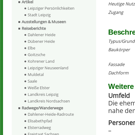
Artikel
Heutige Nut
Leipziger Persönlichkeiten
Zugang
Stadt Leipzig
Ausstellungen & Museen
Reiseberichte
Beschr
Dahlener Heide
Typus/Grund
Dübener Heide
Elbe
Baukörper
Goitzsche
Kohrener Land
Fassade
Leipziger Neuseenland
Dachform
Muldetal
Saale
Weitere
Weiße Elster
Umfeld
Landkreis Leipzig
Landkreis Nordsachsen
Die ehem
Radwege/Wanderwege
nahe dem
Dahlener-Heide-Radroute
Elisabethpfad
Personen
Elsterradweg
–
Freistaat Sachsen