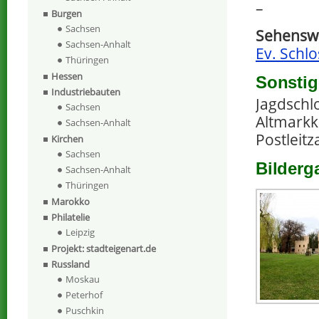
–
Burgen
Sachsen
Sehenswe
Sachsen-Anhalt
Ev. Schlo
Thüringen
Hessen
Sonstig
Industriebauten
Jagdschl
Sachsen
Altmarkk
Sachsen-Anhalt
Postleitz
Kirchen
Sachsen
Bilderg
Sachsen-Anhalt
Thüringen
Marokko
Philatelie
Leipzig
Projekt: stadteigenart.de
Russland
Moskau
Peterhof
Puschkin