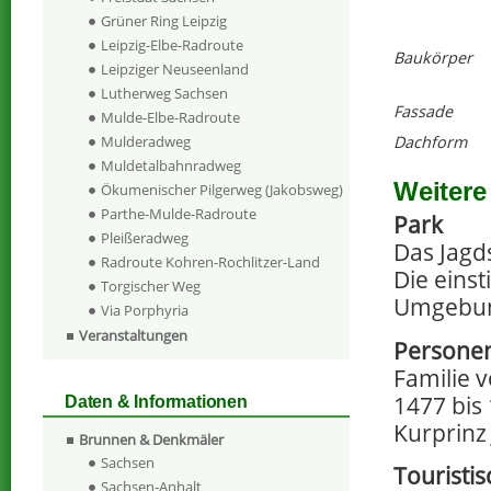
Grüner Ring Leipzig
Leipzig-Elbe-Radroute
Baukörper
Leipziger Neuseenland
Lutherweg Sachsen
Fassade
Mulde-Elbe-Radroute
Dachform
Mulderadweg
Muldetalbahnradweg
Weitere
Ökumenischer Pilgerweg (Jakobsweg)
Parthe-Mulde-Radroute
Park
Pleißeradweg
Das Jagds
Radroute Kohren-Rochlitzer-Land
Die einst
Torgischer Weg
Umgebung
Via Porphyria
Veranstaltungen
Persone
Familie v
1477 bis 
Daten & Informationen
Kurprinz
Brunnen & Denkmäler
Sachsen
Touristi
Sachsen-Anhalt