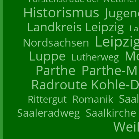
Historismus
Jugend
Landkreis Leipzig
La
Leipzi
Nordsachsen
Luppe
M
Lutherweg
Parthe
Parthe-M
Radroute Kohle-D
Saa
Romanik
Rittergut
Saaleradweg
Saalkirche
Wei