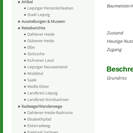
Artikel
Baumeister/A
Leipziger Persönlichkeiten
Stadt Leipzig
Ausstellungen & Museen
Reiseberichte
Zustand
Dahlener Heide
Dübener Heide
Heutige Nut
Elbe
Zugang
Goitzsche
Kohrener Land
Leipziger Neuseenland
Beschr
Muldetal
Grundriss
Saale
Weiße Elster
Landkreis Leipzig
Landkreis Nordsachsen
Radwege/Wanderwege
Dahlener-Heide-Radroute
Elisabethpfad
Elsterradweg
Freistaat Sachsen