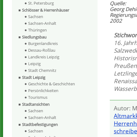
Quelle:
St. Petersburg
Georg Dehi
Schlösser & Herrenhäuser
Regierungs
Sachsen
2002
Sachsen-Anhalt
Thüringen
Stichwor
Siedlungsbau
16. Jahr
Burgenlandkreis
Salzwed
Dessau-Roßlau
Histori
Landkreis Leipzig
Leipzig
Preußen
Stadt Chemnitz
Letzling
Stadt Leipzig
Renaiss
Geschichte & Geschichten
Wasserb
Persönlichkeiten
Tourismus
Stadtansichten
Autor: M
Sachsen
Altmarkk
Sachsen-Anhalt
Herrenh
Stadtbefestigungen
schreib
Sachsen