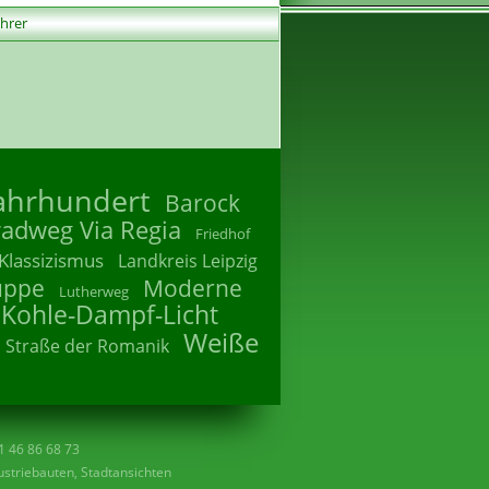
ührer
Jahrhundert
Barock
radweg Via Regia
Friedhof
Klassizismus
Landkreis Leipzig
uppe
Moderne
Lutherweg
 Kohle-Dampf-Licht
Weiße
Straße der Romanik
41 46 86 68 73
striebauten, Stadtansichten