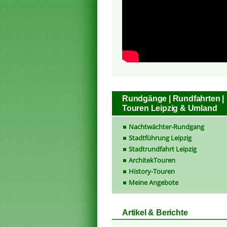
Rundgänge | Rundfahrten |
Touren Leipzig & Umland
Nachtwächter-Rundgang
Stadtführung Leipzig
Stadtrundfahrt Leipzig
ArchitekTouren
History-Touren
Meine Angebote
Artikel & Berichte