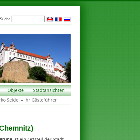
Suche
Objekte
Stadtansichten
rko Seidel – Ihr Gästeführer
 Chemnitz)
gruna
ist ein Ortsteil der Stadt