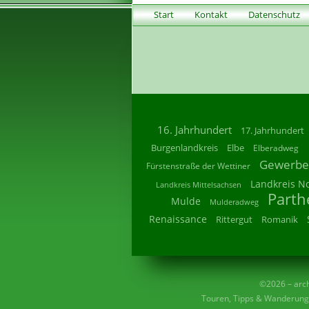
Start
Kontakt
Datenschutz
16. Jahrhundert
17. Jahrhundert
Burgenlandkreis
Elbe
Elberadweg
Gewerbe
Fürstenstraße der Wettiner
Landkreis N
Landkreis Mittelsachsen
Parth
Mulde
Mulderadweg
Renaissance
Rittergut
Romanik
©2026 – archi
Touren, Tipps & Wanderunge