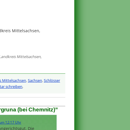
kreis Mittelsachsen,
Landkreis Mittelsachsen
,
s Mittelsachsen
,
Sachsen
,
Schlösser
r schreiben
,
gruna (bei Chemnitz)”
um 12:17 Uhr
ngerichtsgut. Die