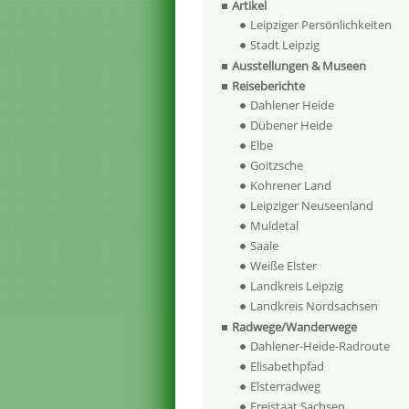
Artikel
Leipziger Persönlichkeiten
Stadt Leipzig
Ausstellungen & Museen
Reiseberichte
Dahlener Heide
Dübener Heide
Elbe
Goitzsche
Kohrener Land
Leipziger Neuseenland
Muldetal
Saale
Weiße Elster
Landkreis Leipzig
Landkreis Nordsachsen
Radwege/Wanderwege
Dahlener-Heide-Radroute
Elisabethpfad
Elsterradweg
Freistaat Sachsen