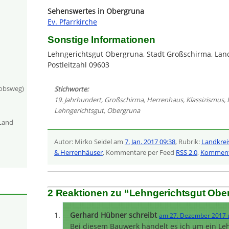
Sehenswertes in Obergruna
Ev. Pfarrkirche
Sonstige Informationen
Lehngerichtsgut Obergruna, Stadt Großschirma, Land
Postleitzahl 09603
kobsweg)
Stichworte:
19. Jahrhundert
,
Großschirma
,
Herrenhaus
,
Klassizismus
,
Lehngerichtsgut
,
Obergruna
-Land
Autor: Mirko Seidel am
7. Jan. 2017 09:38
, Rubrik:
Landkrei
& Herrenhäuser
, Kommentare per Feed
RSS 2.0
,
Kommenta
2 Reaktionen zu “Lehngerichtsgut Ober
Gerhard Hübner schreibt
am 27. Dezember 2017 
Bei diesem Bauwerk handelt es ich um ein Leh