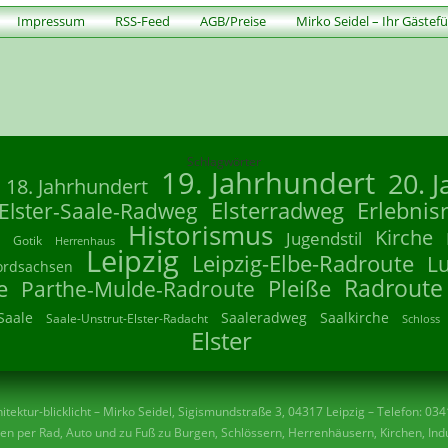
Impressum
RSS-Feed
AGB/Preise
Mirko Seidel – Ihr Gästef
Schlagwörter
19. Jahrhundert
20. 
18. Jahrhundert
Elsterradweg
Erlebnis
Elster-Saale-Radweg
Historismus
Kirche
Jugendstil
Gotik
Herrenhaus
Leipzig
Leipzig-Elbe-Radroute
L
ordsachsen
Radroute
e
Parthe-Mulde-Radroute
Pleiße
Saale
Saaleradweg
Saalkirche
Saale-Unstrut-Elster-Radacht
Schloss
Elster
tektur-blicklicht – Mirko Seidel, Sigismundstraße 3, 04317 Leipzig – Telefon: 03
n per Rad, Auto und zu Fuß zu Burgen, Schlössern, Herrenhäusern, Kirchen, Indu