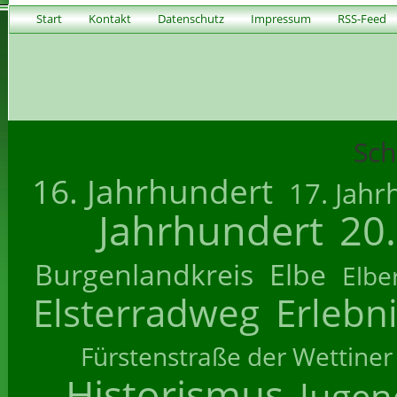
Start
Kontakt
Datenschutz
Impressum
RSS-Feed
Sch
16. Jahrhundert
17. Jahr
Jahrhundert
20
Burgenlandkreis
Elbe
Elbe
Elsterradweg
Erlebn
Fürstenstraße der Wettiner
Historismus
Jugend