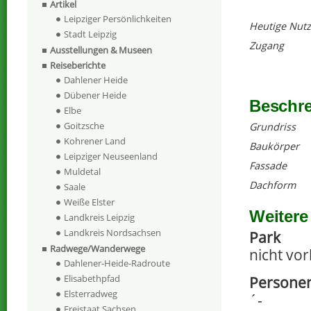
Artikel
Leipziger Persönlichkeiten
Heutige Nut
Stadt Leipzig
Zugang
Ausstellungen & Museen
Reiseberichte
Dahlener Heide
Dübener Heide
Beschr
Elbe
Goitzsche
Grundriss
Kohrener Land
Baukörper
Leipziger Neuseenland
Fassade
Muldetal
Dachform
Saale
Weiße Elster
Weitere
Landkreis Leipzig
Landkreis Nordsachsen
Park
Radwege/Wanderwege
nicht vo
Dahlener-Heide-Radroute
Elisabethpfad
Persone
Elsterradweg
´-
Freistaat Sachsen