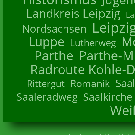
Landkreis Leipzig
La
Leipzi
Nordsachsen
Luppe
M
Lutherweg
Parthe
Parthe-M
Radroute Kohle-D
Saa
Romanik
Rittergut
Saaleradweg
Saalkirche
Wei