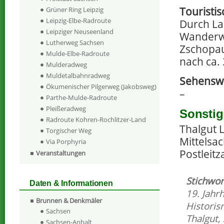
Touristi
Grüner Ring Leipzig
Leipzig-Elbe-Radroute
Durch La
Leipziger Neuseenland
Wanderw
Lutherweg Sachsen
Zschopau
Mulde-Elbe-Radroute
nach ca.
Mulderadweg
Muldetalbahnradweg
Sehenswe
Ökumenischer Pilgerweg (Jakobsweg)
–
Parthe-Mulde-Radroute
Pleißeradweg
Sonstig
Radroute Kohren-Rochlitzer-Land
Thalgut 
Torgischer Weg
Mittelsa
Via Porphyria
Postleitz
Veranstaltungen
Stichwor
Daten & Informationen
19. Jahr
Brunnen & Denkmäler
Histori
Sachsen
Thalgut
,
Sachsen-Anhalt