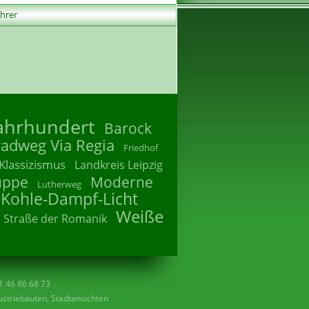
ührer
Jahrhundert
Barock
radweg Via Regia
Friedhof
Klassizismus
Landkreis Leipzig
uppe
Moderne
Lutherweg
 Kohle-Dampf-Licht
Weiße
Straße der Romanik
41 46 86 68 73
striebauten, Stadtansichten