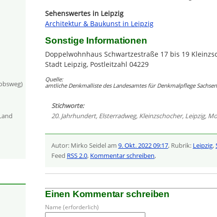
Sehenswertes in Leipzig
Architektur & Baukunst in Leipzig
Sonstige Informationen
Doppelwohnhaus Schwartzestraße 17 bis 19 Kleinzs
Stadt Leipzig, Postleitzahl 04229
Quelle:
kobsweg)
amtliche Denkmalliste des Landesamtes für Denkmalpflege Sachsen 
Stichworte:
20. Jahrhundert
,
Elsterradweg
,
Kleinzschocher
,
Leipzig
,
Mo
-Land
Autor: Mirko Seidel am
9. Okt. 2022 09:17
, Rubrik:
Leipzig
,
Feed
RSS 2.0
,
Kommentar schreiben
,
Einen Kommentar schreiben
Name (erforderlich)