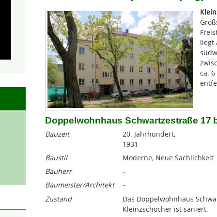
Klei
Groß
Freis
liegt
südwe
zwis
ca. 
entfe
Doppelwohnhaus Schwartzestraße 17 b
Bauzeit
20. Jahrhundert,
1931
Baustil
Moderne, Neue Sachlichkeit
Bauherr
–
Baumeister/Architekt
–
Zustand
Das Doppelwohnhaus Schwart
Kleinzschocher ist saniert.