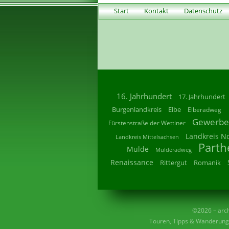
Start
Kontakt
Datenschutz
16. Jahrhundert
17. Jahrhundert
Burgenlandkreis
Elbe
Elberadweg
Gewerbe
Fürstenstraße der Wettiner
Landkreis N
Landkreis Mittelsachsen
Parth
Mulde
Mulderadweg
Renaissance
Rittergut
Romanik
©2026 – archi
Touren, Tipps & Wanderunge