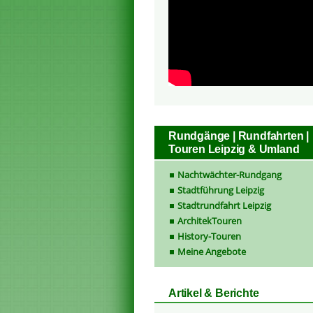
Rundgänge | Rundfahrten |
Touren Leipzig & Umland
Nachtwächter-Rundgang
Stadtführung Leipzig
Stadtrundfahrt Leipzig
ArchitekTouren
History-Touren
Meine Angebote
Artikel & Berichte