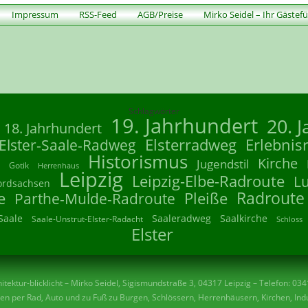
Impressum
RSS-Feed
AGB/Preise
Mirko Seidel – Ihr Gästef
Schlagwörter
19. Jahrhundert
20. 
18. Jahrhundert
Elsterradweg
Erlebnis
Elster-Saale-Radweg
Historismus
Kirche
Jugendstil
Gotik
Herrenhaus
Leipzig
Leipzig-Elbe-Radroute
L
ordsachsen
Radroute
e
Parthe-Mulde-Radroute
Pleiße
Saale
Saaleradweg
Saalkirche
Saale-Unstrut-Elster-Radacht
Schloss
Elster
tektur-blicklicht – Mirko Seidel, Sigismundstraße 3, 04317 Leipzig – Telefon: 03
n per Rad, Auto und zu Fuß zu Burgen, Schlössern, Herrenhäusern, Kirchen, Indu