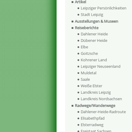
Artikel
Leipziger Persönlichkeiten
Stadt Leipzig
Ausstellungen & Museen
Reiseberichte
Dahlener Heide
Dübener Heide
Elbe
Goitzsche
Kohrener Land
Leipziger Neuseenland
Muldetal
Saale
Weiße Elster
Landkreis Leipzig
Landkreis Nordsachsen
Radwege/Wanderwege
Dahlener-Heide-Radroute
Elisabethpfad
Elsterradweg
Freistaat Sachsen