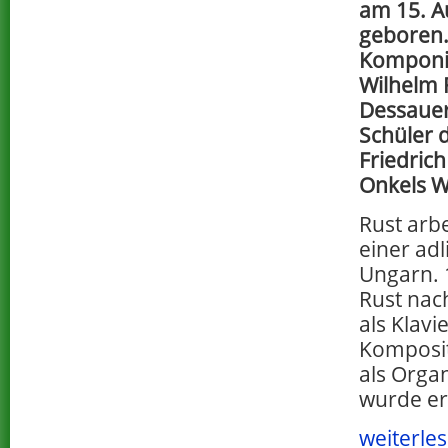
am 15. A
geboren.
Komponis
Wilhelm 
Dessauer
Schüler 
Friedric
Onkels W
Rust arbe
einer adl
Ungarn. 
Rust na
als Klavi
Komposit
als Organ
wurde er
weiterles