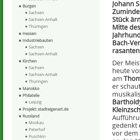
Johann S
Burgen
Zumindest
Sachsen
Stück ärm
Sachsen-Anhalt
Mitte des
Thüringen
Jahrhund
Hessen
Industriebauten
Bach-Ver
Sachsen
rasanten 
Sachsen-Anhalt
Kirchen
Der Meis
Sachsen
heute vo
Sachsen-Anhalt
am
Thom
Thüringen
er schau
Marokko
musikali
Philatelie
Barthold
Leipzig
Kleinzsc
Projekt: stadteigenart.de
Aufführu
Russland
Moskau
gedenkt 
Peterhof
vor dem
Puschkin