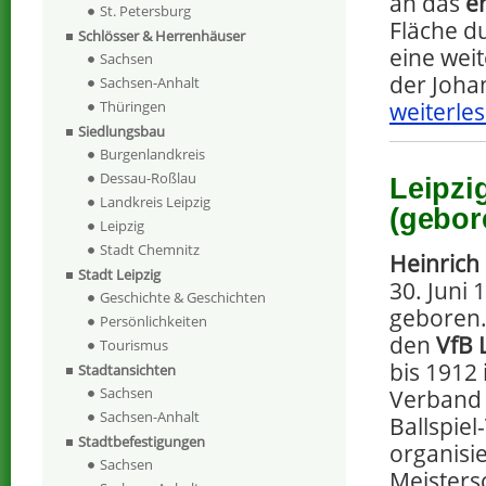
an das
e
St. Petersburg
Fläche du
Schlösser & Herrenhäuser
eine weit
Sachsen
der Joha
Sachsen-Anhalt
weiterles
Thüringen
Siedlungsbau
Burgenlandkreis
Dessau-Roßlau
Leipzi
Landkreis Leipzig
(gebor
Leipzig
Stadt Chemnitz
Heinrich
Stadt Leipzig
30. Juni 
Geschichte & Geschichten
geboren. 
Persönlichkeiten
den
VfB 
Tourismus
bis 1912
Stadtansichten
Sachsen
Verband 
Sachsen-Anhalt
Ballspiel
Stadtbefestigungen
organisi
Sachsen
Meisters