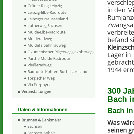
verschle
Grüner Ring Leipzig
in den M
Leipzig-Elbe-Radroute
Rumjanze
Leipziger Neuseenland
Zwangsar
Lutherweg Sachsen
verbreit
Mulde-Elbe-Radroute
befand s
Mulderadweg
Muldetalbahnradweg
Kleinzsc
Ökumenischer Pilgerweg (Jakobsweg)
Lager in
Parthe-Mulde-Radroute
gebracht
Pleißeradweg
1944 er
Radroute Kohren-Rochlitzer-Land
Torgischer Weg
Via Porphyria
300 Ja
Veranstaltungen
Bach i
Bach in
Daten & Informationen
Brunnen & Denkmäler
Was wäre
Sachsen
seinen g
Sachsen-Anhalt