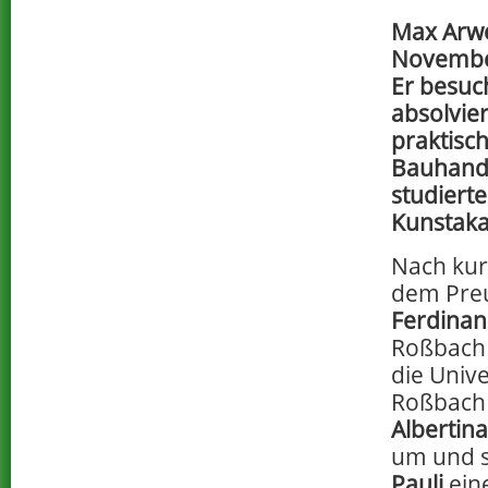
Max Arw
November
Er besu
absolvier
praktisc
Bauhandw
studiert
Kunstaka
Nach kurz
dem Pre
Ferdina
Roßbach 
die Unive
Roßbach
Albertina
um und s
Pauli
ein