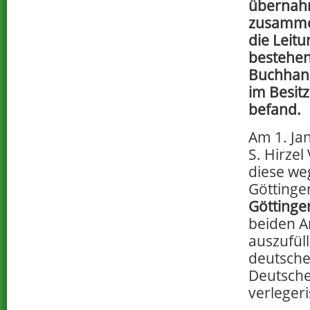
übernah
zusamme
die Leitu
bestehe
Buchhandl
im Besit
befand.
Am 1. Ja
S. Hirze
diese we
Göttinge
Göttinge
beiden A
auszufül
deutsche
Deutsch
verlegeri