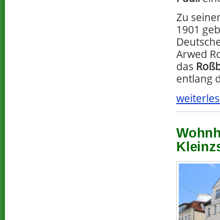
Zu seine
1901 ge
Deutsche
Arwed R
das
Roß
entlang d
weiterles
Wohnha
Kleinz