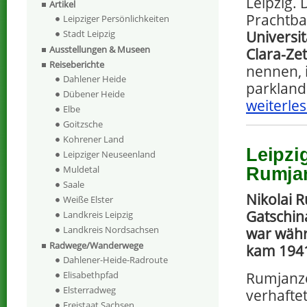
Leipzig.
Artikel
Prachtb
Leipziger Persönlichkeiten
Stadt Leipzig
Universit
Ausstellungen & Museen
Clara-Ze
Reiseberichte
nennen, 
Dahlener Heide
parkland
Dübener Heide
weiterles
Elbe
Goitzsche
Kohrener Land
Leipzi
Leipziger Neuseenland
Muldetal
Rumja
Saale
Nikolai 
Weiße Elster
Gatschin
Landkreis Leipzig
Landkreis Nordsachsen
war währ
Radwege/Wanderwege
kam 1941
Dahlener-Heide-Radroute
Rumjanze
Elisabethpfad
Elsterradweg
verhafte
Freistaat Sachsen