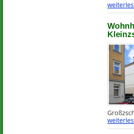
weiterles
Wohnha
Kleinz
Großzsch
weiterles