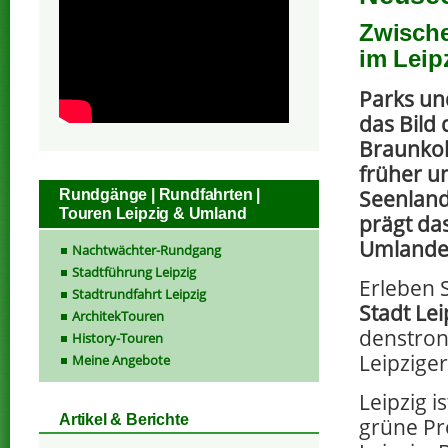
Zwische
im Leip
Parks un
das Bild 
Braunko
früher u
Seenland
Rundgänge | Rundfahrten |
Touren Leipzig & Umland
prägt das
Umlandes
Nachtwächter-Rundgang
Stadtführung Leipzig
Erleben 
Stadtrundfahrt Leipzig
Stadt Lei
ArchitekTouren
denstro
History-Touren
Leipzige
Meine Angebote
Leipzig i
Artikel & Berichte
grüne Pr