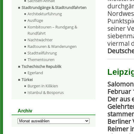
Sachsen-Anhalt
durchgän
Stadtrundgänge & Stadtrundfahrten
Nordwest
Architekturführung
Punktspi
Ausflüge
seiner V
Kombitouren – Rundgang &
Rundfahrt
siebenma
Nachtwächter
viermal 
Radtouren & Wanderungen
Deutsche
Stadtteilführung
Thementouren
Tschechische Republik
Leipzi
Egerland
Türkei
Salomon 
Burgen in Kilikien
Februar 
Istanbul & Bosporus
Der aus 
Gelehrte
Archiv
stammend
Berliner
Archiv
Reimer i