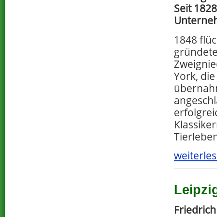
Seit 1828
Unterneh
1848 flü
gründete
Zweignie
York, di
übernahm
angeschl
erfolgre
Klassike
Tierlebe
weiterles
Leipzi
Friedric