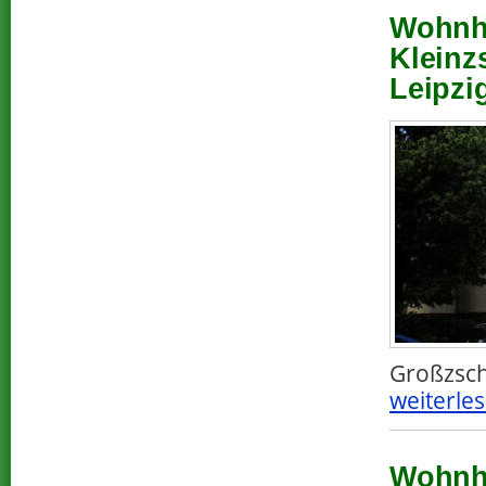
Wohnha
Kleinz
Leipzi
Großzsch
weiterles
Wohnha