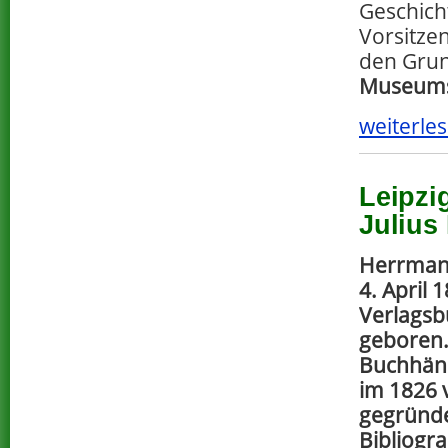
Geschich
Vorsitze
den Grun
Museum
weiterles
Leipzi
Julius
Herrman
4. April 
Verlagsb
geboren.
Buchhänd
im 1826 
gegründe
Bibliogra