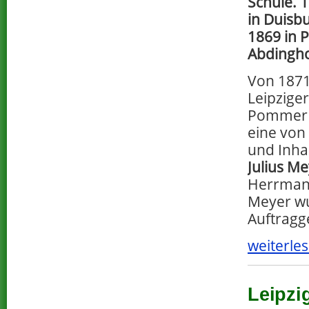
Schule. 
in Duisbu
1869 in 
Abdingho
Von 1871
Leipzige
Pommer d
eine von
und Inha
Julius M
Herrmann
Meyer wu
Auftragg
weiterles
Leipzi