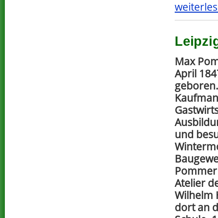
weiterles
Leipzi
Max Pom
April 18
geboren.
Kaufman
Gastwirt
Ausbild
und besu
Wintermo
Baugewer
Pommer 
Atelier 
Wilhelm 
dort an 