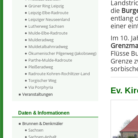
Landstric
Grüner Ring Leipzig
die
Burge
Leipzig-Elbe-Radroute
entlang 
Leipziger Neuseenland
einer
ein
Lutherweg Sachsen
Mulde-Elbe-Radroute
Im 10. J
Mulderadweg
Grenzma
Muldetalbahnradweg
Flüsse B
Ökumenischer Pilgerweg (Jakobsweg)
Grenze 
Parthe-Mulde-Radroute
Pleißeradweg
sorbisc
Radroute Kohren-Rochlitzer-Land
Torgischer Weg
Via Porphyria
Ev. Kir
Veranstaltungen
Daten & Informationen
Brunnen & Denkmäler
Sachsen
Sachsen-Anhalt