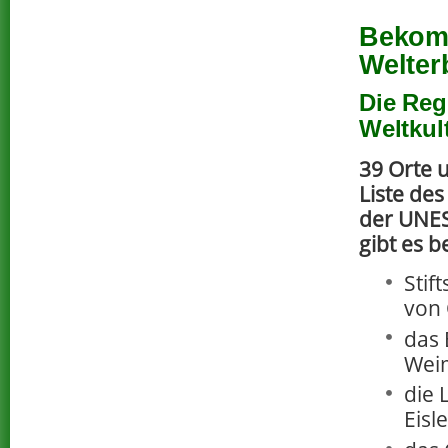
Bekomm
Welter
Die Reg
Weltkul
39 Orte 
Liste de
der UNES
gibt es b
Stif
von 
das 
Weim
die 
Eisl