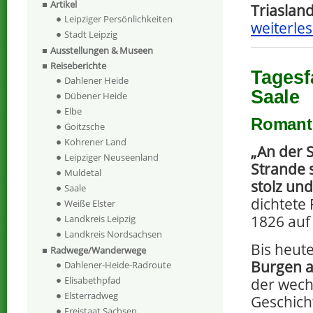
Artikel
Triaslan
Leipziger Persönlichkeiten
weiterles
Stadt Leipzig
Ausstellungen & Museen
Reiseberichte
Tagesf
Dahlener Heide
Saale
Dübener Heide
Elbe
Romanti
Goitzsche
Kohrener Land
„An der 
Leipziger Neuseenland
Strande 
Muldetal
stolz un
Saale
dichtete
Weiße Elster
1826 auf
Landkreis Leipzig
Landkreis Nordsachsen
Bis heut
Radwege/Wanderwege
Burgen a
Dahlener-Heide-Radroute
Elisabethpfad
der wech
Elsterradweg
Geschich
Freistaat Sachsen