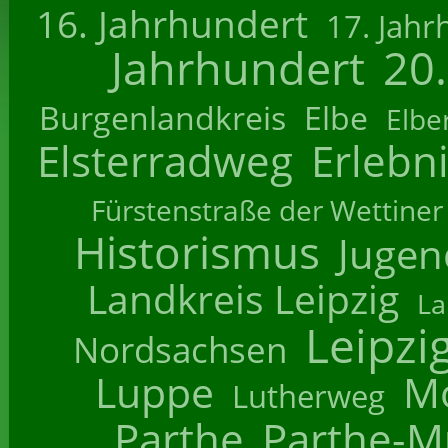
16. Jahrhundert
17. Jahr
Jahrhundert
20
Burgenlandkreis
Elbe
Elbe
Elsterradweg
Erlebn
Fürstenstraße der Wettiner
Historismus
Jugend
Landkreis Leipzig
La
Leipzi
Nordsachsen
Luppe
M
Lutherweg
Parthe
Parthe-M