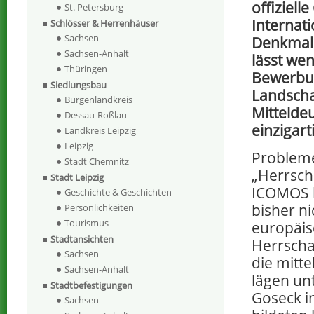
offiziell
St. Petersburg
Internati
Schlösser & Herrenhäuser
Sachsen
Denkmal
Sachsen-Anhalt
lässt we
Thüringen
Bewerbu
Siedlungsbau
Landschaf
Burgenlandkreis
Mitteldeu
Dessau-Roßlau
einzigart
Landkreis Leipzig
Leipzig
Probleme
Stadt Chemnitz
„Herrsch
Stadt Leipzig
ICOMOS hä
Geschichte & Geschichten
bisher n
Persönlichkeiten
Tourismus
europäisc
Stadtansichten
Herrscha
Sachsen
die mitt
Sachsen-Anhalt
lägen unt
Stadtbefestigungen
Goseck i
Sachsen