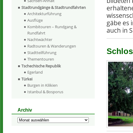
bildeten
Sachsen-Anhalt
erhalten
Stadtrundgänge & Stadtrundfahrten
Architekturführung
wissensc
Ausflüge
gäbe es 
Kombitouren – Rundgang &
auch in 
Rundfahrt
Nachtwächter
Radtouren & Wanderungen
Schlos
Stadtteilführung
Thementouren
Tschechische Republik
Egerland
Türkei
Burgen in Kilikien
Istanbul & Bosporus
Archiv
Archiv