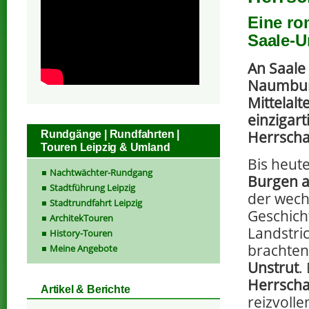
Eine rom
Saale-U
An Saale
Naumbur
Mittelalt
einzigart
Herrscha
Rundgänge | Rundfahrten |
Touren Leipzig & Umland
Bis heut
Nachtwächter-Rundgang
Burgen a
Stadtführung Leipzig
der wech
Stadtrundfahrt Leipzig
Geschich
ArchitekTouren
Landstri
History-Touren
brachten
Meine Angebote
Unstrut
.
Herrscha
Artikel & Berichte
reizvoll