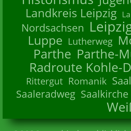
Landkreis Leipzig
La
Leipzi
Nordsachsen
Luppe
M
Lutherweg
Parthe
Parthe-M
Radroute Kohle-D
Saa
Romanik
Rittergut
Saaleradweg
Saalkirche
Wei