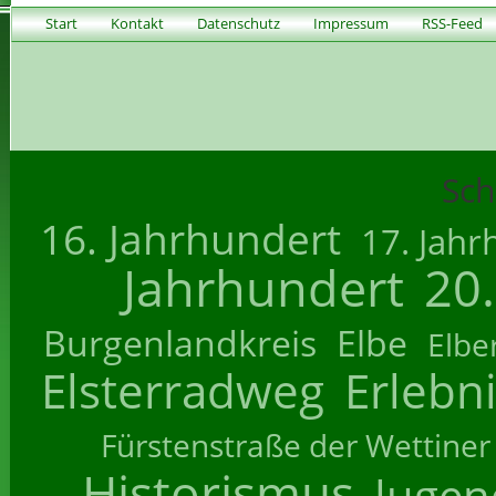
Start
Kontakt
Datenschutz
Impressum
RSS-Feed
Sch
16. Jahrhundert
17. Jahr
Jahrhundert
20
Burgenlandkreis
Elbe
Elbe
Elsterradweg
Erlebn
Fürstenstraße der Wettiner
Historismus
Jugend