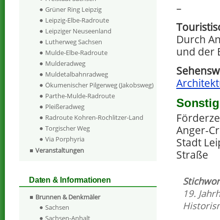
–
Grüner Ring Leipzig
Leipzig-Elbe-Radroute
Touristi
Leipziger Neuseenland
Durch An
Lutherweg Sachsen
und der 
Mulde-Elbe-Radroute
Mulderadweg
Sehenswe
Muldetalbahnradweg
Architekt
Ökumenischer Pilgerweg (Jakobsweg)
Parthe-Mulde-Radroute
Sonstig
Pleißeradweg
Förderze
Radroute Kohren-Rochlitzer-Land
Anger-Cr
Torgischer Weg
Via Porphyria
Stadt Lei
Veranstaltungen
Straße
Stichwor
Daten & Informationen
19. Jahr
Brunnen & Denkmäler
Histori
Sachsen
Sachsen-Anhalt