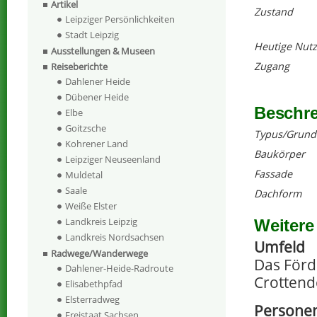
Artikel
Zustand
Leipziger Persönlichkeiten
Stadt Leipzig
Heutige Nut
Ausstellungen & Museen
Zugang
Reiseberichte
Dahlener Heide
Dübener Heide
Beschr
Elbe
Goitzsche
Typus/Grund
Kohrener Land
Baukörper
Leipziger Neuseenland
Fassade
Muldetal
Saale
Dachform
Weiße Elster
Landkreis Leipzig
Weitere
Landkreis Nordsachsen
Umfeld
Radwege/Wanderwege
Das Förd
Dahlener-Heide-Radroute
Crottend
Elisabethpfad
Elsterradweg
Personen
Freistaat Sachsen