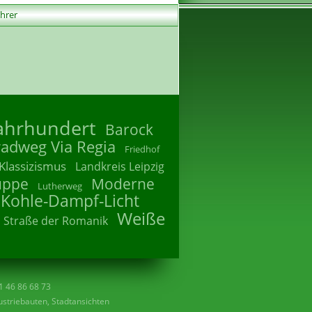
ührer
Jahrhundert
Barock
radweg Via Regia
Friedhof
Klassizismus
Landkreis Leipzig
uppe
Moderne
Lutherweg
 Kohle-Dampf-Licht
Weiße
Straße der Romanik
41 46 86 68 73
striebauten, Stadtansichten