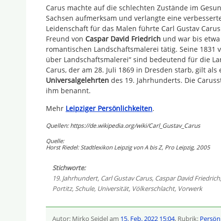
Carus machte auf die schlechten Zustände im Gesu
Sachsen aufmerksam und verlangte eine verbessert
Leidenschaft für das Malen führte Carl Gustav Carus
Freund von
Caspar David Friedrich
und war bis etwa 
romantischen Landschaftsmalerei tätig. Seine 1831 v
über Landschaftsmalerei“ sind bedeutend für die La
Carus, der am 28. Juli 1869 in Dresden starb, gilt al
Universalgelehrten
des 19. Jahrhunderts. Die Carusst
ihm benannt.
Mehr
Leipziger Persönlichkeiten
.
Quellen: https://de.wikipedia.org/wiki/Carl_Gustav_Carus
Quelle:
Horst Riedel: Stadtlexikon Leipzig von A bis Z, Pro Leipzig, 2005
Stichworte:
19. Jahrhundert
,
Carl Gustav Carus
,
Caspar David Friedrich
Portitz
,
Schule
,
Universität
,
Völkerschlacht
,
Vorwerk
Autor: Mirko Seidel am
15. Feb. 2022 15:04
, Rubrik:
Persön