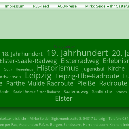
Impressum
RSS-Feed
AGB/Preise
Mirko Seidel – Ihr Gästef
Schlagwörter
19. Jahrhundert
20. 
18. Jahrhundert
Elsterradweg
Erlebnis
Elster-Saale-Radweg
Historismus
Kirche
Jugendstil
Gotik
Herrenhaus
Leipzig
Leipzig-Elbe-Radroute
L
ordsachsen
Radroute
e
Parthe-Mulde-Radroute
Pleiße
Saale
Saaleradweg
Saalkirche
Saale-Unstrut-Elster-Radacht
Schloss
Elster
tektur-blicklicht – Mirko Seidel, Sigismundstraße 3, 04317 Leipzig – Telefon: 03
n per Rad, Auto und zu Fuß zu Burgen, Schlössern, Herrenhäusern, Kirchen, Indu