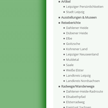
Artikel
Leipziger Persönlichkeiten
Stadt Leipzig
Ausstellungen & Museen
Reiseberichte
Dahlener Heide
Dübener Heide
Elbe
Goitzsche
Kohrener Land
Leipziger Neuseenland
Muldetal
Saale
Weiße Elster
Landkreis Leipzig
Landkreis Nordsachsen
Radwege/Wanderwege
Dahlener-Heide-Radroute
Elisabethpfad
Elsterradweg
Freistaat Sachsen