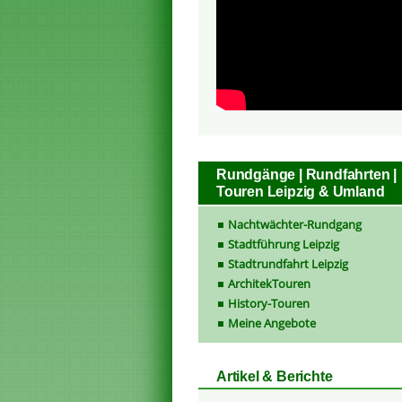
Rundgänge | Rundfahrten |
Touren Leipzig & Umland
Nachtwächter-Rundgang
Stadtführung Leipzig
Stadtrundfahrt Leipzig
ArchitekTouren
History-Touren
Meine Angebote
Artikel & Berichte