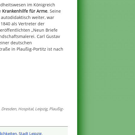
ndheitswesen im Königreich
e
Krankenhilfe für Arme
. Seine
 autodidaktisch weiter, war
1840 als Vertreter der
eröffentlichten „Neun Briefe
ndschaftsmalerei. Carl Gustav
s einer deutschen
raße in Plaußig-Portitz ist nach
,
Dresden
,
Hospital
,
Leipzig
,
Plaußig-
lichkeiten
,
Stadt Leipzig
,