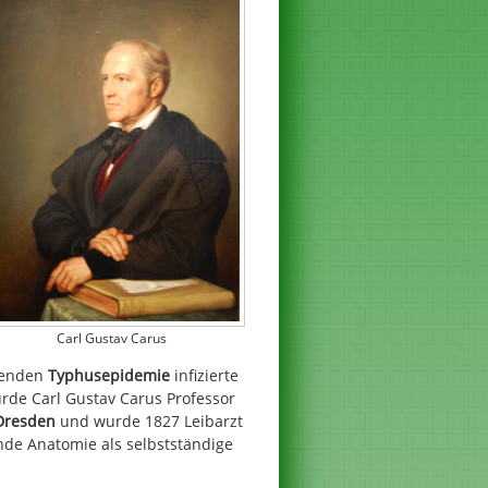
Carl Gustav Carus
erenden
Typhusepidemie
infizierte
rde Carl Gustav Carus Professor
Dresden
und wurde 1827 Leibarzt
nde Anatomie als selbstständige