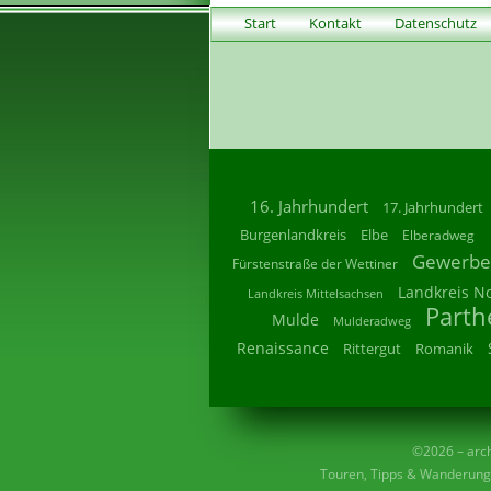
Start
Kontakt
Datenschutz
16. Jahrhundert
17. Jahrhundert
Burgenlandkreis
Elbe
Elberadweg
Gewerbe
Fürstenstraße der Wettiner
Landkreis N
Landkreis Mittelsachsen
Parth
Mulde
Mulderadweg
Renaissance
Rittergut
Romanik
©2026 – archi
Touren, Tipps & Wanderunge