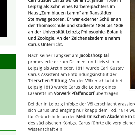
Carl Gustav Carus wurde am 3. Januar 1789 in
Leipzig als Sohn eines Färbereipächters im
Haus „Zum blauen Lamm“ am Ranstädter
Steinweg geboren. Er war externer Schüler an
der Thomasschule und studierte 1804 bis 1806
an der Universität Leipzig Philosophie, Botanik
und Zoologie. An der Zeichenakademie nahm
Carus Unterricht.
Nach seiner Tätigkeit am
Jacobshospital
promovierte er zum Dr. med. und ließ sich in
Leipzig als Arzt nieder. 1811 wurde Carl Gustav
Carus Assistent am Entbindungsinstitut der
Trierschen Stiftung
. Vor der Völkerschlacht bei
Leipzig 1813 wurde Carus die Leitung eines
Lazaretts im
Vorwerk Pfaffendorf
übertragen.
Bei der in Leipzig infolge der Völkerschlacht grassi
sich Carus und entging nur knapp dem Tod. 1814 wu
für Geburtshilfe an der
Medizinischen Akademie in 
des sächsischen Königs. Carus führte die vergleiche
Wissenschaft ein.