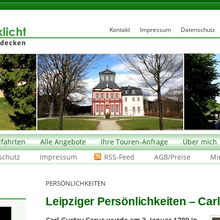
Kontakt
Impressum
Datenschutz
fahrten
Alle Angebote
Ihre Touren-Anfrage
Über mich
schutz
Impressum
RSS-Feed
AGB/Preise
Mi
PERSÖNLICHKEITEN
Leipziger Persönlichkeiten – Car