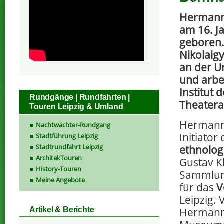
Hermann
am 16. Ja
geboren
Nikolaig
an der Un
und arbe
Institut 
Rundgänge | Rundfahrten |
Theatera
Touren Leipzig & Umland
Hermann
Nachtwächter-Rundgang
Initiator
Stadtführung Leipzig
Stadtrundfahrt Leipzig
ethnolo
ArchitekTouren
Gustav K
History-Touren
Sammlung
Meine Angebote
für das
V
Leipzig.
Hermann 
Artikel & Berichte