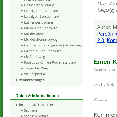
Dresden
Grüner Ring Leipzig
Leipzig
,
Leipzig-Elbe-Radroute
Leipziger Neuseenland
Lutherweg Sachsen
Autor: M
Mulde-Elbe-Radroute
Persönli
Mulderadweg
2.0
,
Kom
Muldetalbahnradweg
Ökumenischer Pilgerweg (Jakobsweg)
Parthe-Mulde-Radroute
Pleißeradweg
Einen 
Radroute Kohren-Rochlitzer-Land
Torgischer Weg
Name (erforderl
Via Porphyria
Veranstaltungen
eMail (erforderli
Daten & Informationen
Webseite
Brunnen & Denkmäler
Sachsen
Kommen
Sachsen-Anhalt