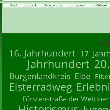
Start
Kontakt
Datenschutz
Impressum
RSS-Feed
Sch
16. Jahrhundert
17. Jahr
Jahrhundert
20
Burgenlandkreis
Elbe
Elbe
Elsterradweg
Erlebn
Fürstenstraße der Wettiner
Historismus
Jugend