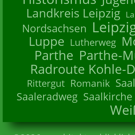
Landkreis Leipzig
La
Leipzi
Nordsachsen
Luppe
M
Lutherweg
Parthe
Parthe-M
Radroute Kohle-D
Saa
Romanik
Rittergut
Saaleradweg
Saalkirche
Wei