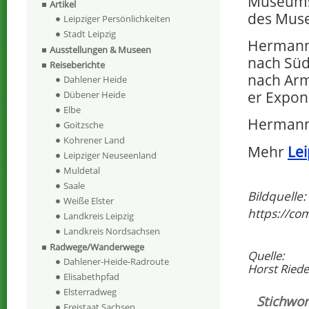
Museums 
Artikel
des Mus
Leipziger Persönlichkeiten
Stadt Leipzig
Hermann
Ausstellungen & Museen
nach Süd
Reiseberichte
nach Arm
Dahlener Heide
er Expon
Dübener Heide
Elbe
Hermann 
Goitzsche
Kohrener Land
Mehr
Lei
Leipziger Neuseenland
Muldetal
Saale
Bildquelle
Weiße Elster
https://c
Landkreis Leipzig
Landkreis Nordsachsen
Radwege/Wanderwege
Quelle:
Dahlener-Heide-Radroute
Horst Riedel
Elisabethpfad
Elsterradweg
Stichwor
Freistaat Sachsen