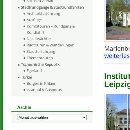
Sachsen-Anhalt
Stadtrundgänge & Stadtrundfahrten
Architekturführung
Ausflüge
Kombitouren – Rundgang &
Rundfahrt
Nachtwächter
Radtouren & Wanderungen
Marienb
Stadtteilführung
weiterles
Thementouren
Tschechische Republik
Egerland
Institu
Türkei
Leipzi
Burgen in Kilikien
Istanbul & Bosporus
Archiv
Archiv