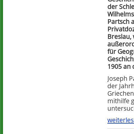
der Schle
Wilhelms
Partsch a
Privatdo
Breslau,
außerord
für Geog
Geschich
1905 an d
Joseph P
der Jahr
Griechenl
mithilfe
untersuc
weiterles