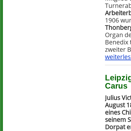
Turnerab
Arbeiter
1906 wur
Thonber
Organ de
Benedix 
zweiter 
weiterles
Leipzi
Carus
Julius Vi
August 18
eines Ch
seinem S
Dorpat er