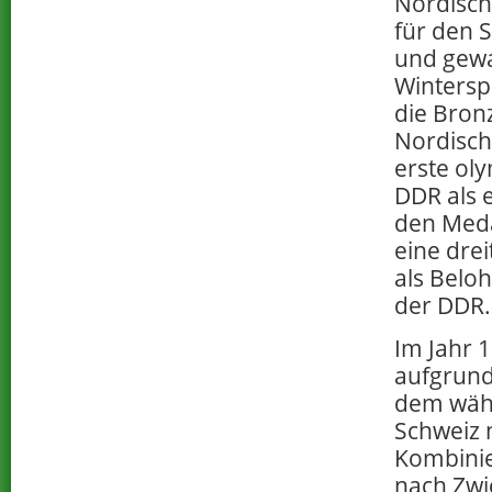
Nordisch
für den 
und gewa
Wintersp
die Bron
Nordisch
erste oly
DDR als 
den Meda
eine drei
als Belo
der DDR.
Im Jahr 
aufgrund
dem währ
Schweiz 
Kombinie
nach Zwi