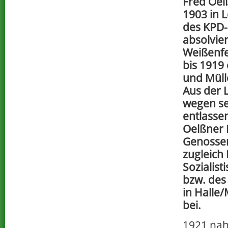
Fred Oel
1903 in 
des KPD-
absolvier
Weißenfe
bis 1919
und Müll
Aus der 
wegen sei
entlasse
Oelßner 
Genossen
zugleich 
Sozialist
bzw. des
in Halle
bei.
1921 na