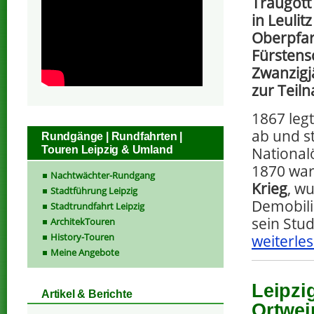
Traugott
in Leuli
Oberpfar
Fürstensc
Zwanzigjä
zur Teil
1867 leg
ab und st
Rundgänge | Rundfahrten |
Touren Leipzig & Umland
National
1870 war
Nachtwächter-Rundgang
Krieg
, w
Stadtführung Leipzig
Demobili
Stadtrundfahrt Leipzig
sein Stu
ArchitekTouren
History-Touren
weiterles
Meine Angebote
Leipzi
Artikel & Berichte
Ortwei