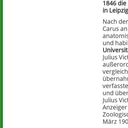
1846 die 
in Leipzig
Nach der
Carus an
anatomis
und habil
Universit
Julius Vi
außerord
vergleic
übernah
verfasst
und über
Julius V
Anzeiger
Zoologisc
März 1903