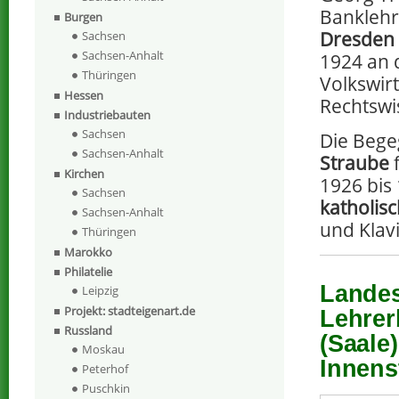
Banklehr
Burgen
Dresden
Sachsen
Sachsen-Anhalt
1924 an 
Thüringen
Volkswir
Hessen
Rechtswi
Industriebauten
Sachsen
Die Beg
Sachsen-Anhalt
Straube
f
Kirchen
1926 bis
Sachsen
katholis
Sachsen-Anhalt
und Klavi
Thüringen
Marokko
Philatelie
Landes
Leipzig
Projekt: stadteigenart.de
Lehrer
Russland
(Saale
Moskau
Innenst
Peterhof
Puschkin