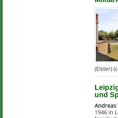
(Elster) 
Leipzi
und Sp
Andreas
1946 in 