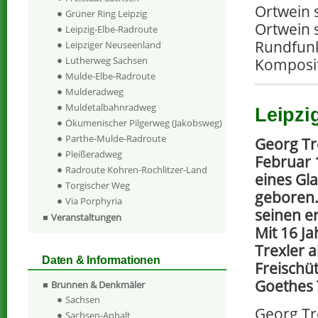
Ortwein 
Grüner Ring Leipzig
Ortwein s
Leipzig-Elbe-Radroute
Rundfunk
Leipziger Neuseenland
Lutherweg Sachsen
Komposi
Mulde-Elbe-Radroute
Mulderadweg
Muldetalbahnradweg
Leipzi
Ökumenischer Pilgerweg (Jakobsweg)
Parthe-Mulde-Radroute
Georg Tr
Pleißeradweg
Februar 
Radroute Kohren-Rochlitzer-Land
eines Gl
Torgischer Weg
geboren. 
Via Porphyria
seinen e
Veranstaltungen
Mit 16 J
Trexler a
Daten & Informationen
Freischü
Goethes 
Brunnen & Denkmäler
Sachsen
Georg Tr
Sachsen-Anhalt