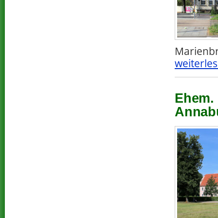
Marienb
weiterles
Ehem. 
Annabu