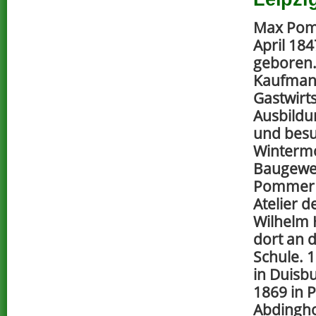
Max Pom
April 18
geboren.
Kaufman
Gastwirt
Ausbild
und besu
Wintermo
Baugewer
Pommer 
Atelier 
Wilhelm 
dort an 
Schule. 
in Duisbu
1869 in 
Abdingho