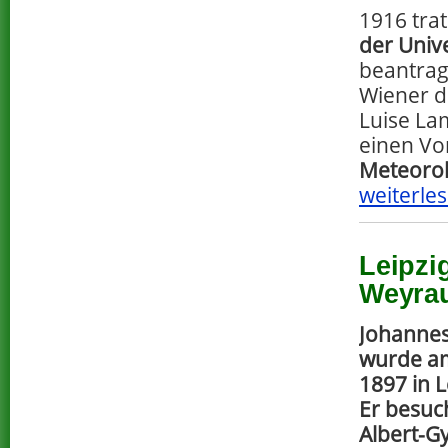
1916 tra
der Unive
beantrag
Wiener d
Luise La
einen Vo
Meteorol
weiterles
Leipzi
Weyra
Johanne
wurde am
1897 in 
Er besuc
Albert-G