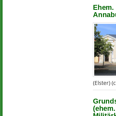
Ehem. 
Annabu
(Elster) 
Grunds
(ehem.
Militä