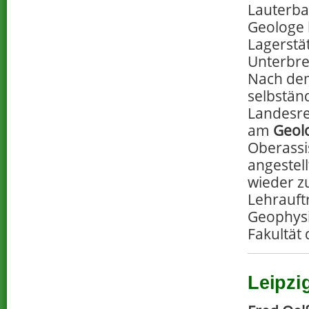
Lauterba
Geologe b
Lagerstät
Unterbre
Nach dem
selbstän
Landesre
am
Geolo
Oberassi
angestell
wieder z
Lehrauft
Geophysi
Fakultät 
Leipzi