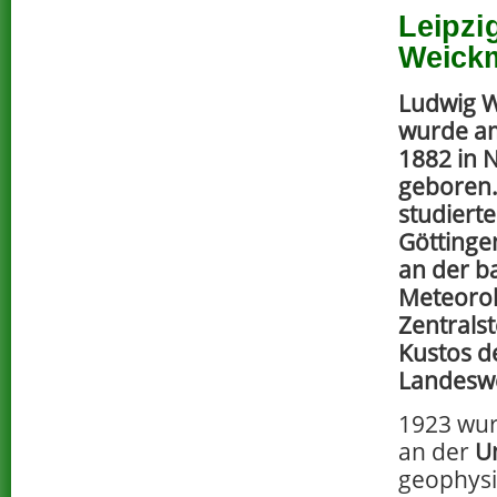
Leipzi
Weick
Ludwig 
wurde am
1882 in 
geboren
studiert
Göttinge
an der b
Meteorol
Zentralst
Kustos d
Landeswe
1923 wur
an der
Un
geophysi