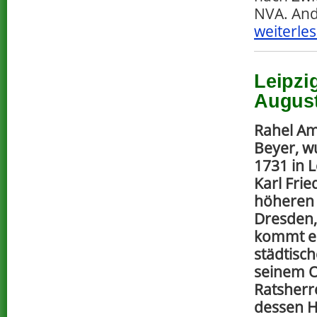
NVA. And
weiterles
Leipzi
August
Rahel Am
Beyer, 
1731 in L
Karl Frie
höheren 
Dresden, 
kommt er 
städtisc
seinem O
Ratsherre
dessen 