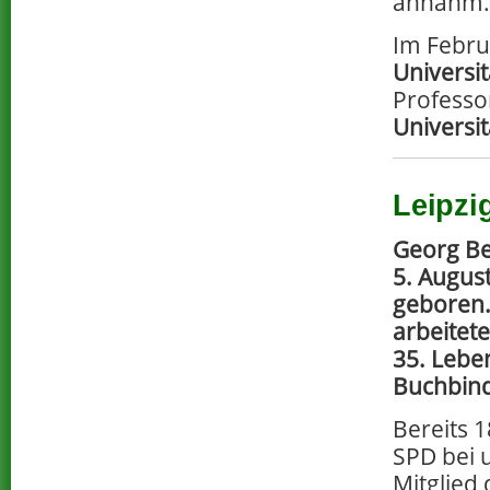
annahm.
Im Februa
Universi
Professo
Universit
Leipzi
Georg B
5. August
geboren.
arbeitete
35. Leben
Buchbind
Bereits 1
SPD bei 
Mitglied 