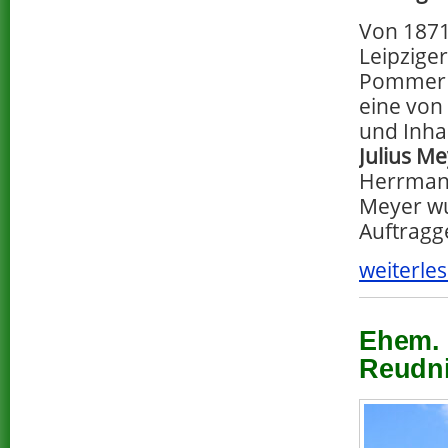
Von 1871
Leipzige
Pommer d
eine von
und Inha
Julius M
Herrmann
Meyer wu
Auftragg
weiterles
Ehem. 
Reudni