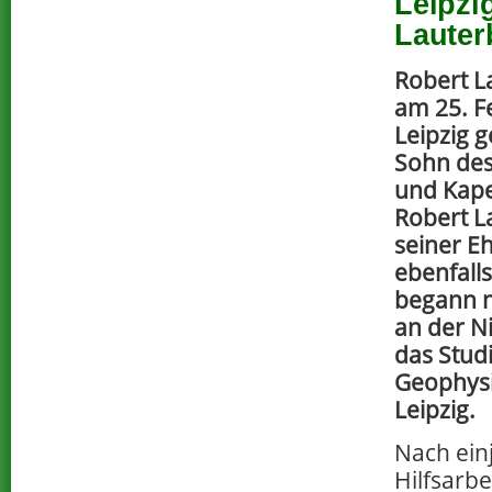
Leipzi
Lauter
Robert L
am 25. F
Leipzig 
Sohn des
und Kape
Robert L
seiner E
ebenfalls
begann n
an der N
das Stud
Geophysi
Leipzig.
Nach einj
Hilfsarb