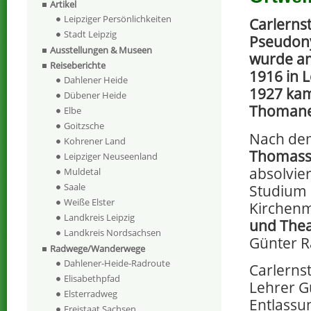
Artikel
Leipziger Persönlichkeiten
Carlernst
Stadt Leipzig
Pseudon
Ausstellungen & Museen
wurde a
Reiseberichte
1916 in 
Dahlener Heide
1927 ka
Dübener Heide
Thomane
Elbe
Goitzsche
Nach dem
Kohrener Land
Thomassc
Leipziger Neuseenland
absolvier
Muldetal
Saale
Studium
Weiße Elster
Kirchenm
Landkreis Leipzig
und Thea
Landkreis Nordsachsen
Günter R
Radwege/Wanderwege
Dahlener-Heide-Radroute
Carlerns
Elisabethpfad
Lehrer G
Elsterradweg
Entlassu
Freistaat Sachsen