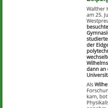
Walther
am 25. Ju
Westpre
besuchte
Gymnasi
studiert
der Eidg
polytechn
wechselte
Wilhelms
dann an 
Universit
Als
Wilhe
Forschu
kam, bot
Physikal