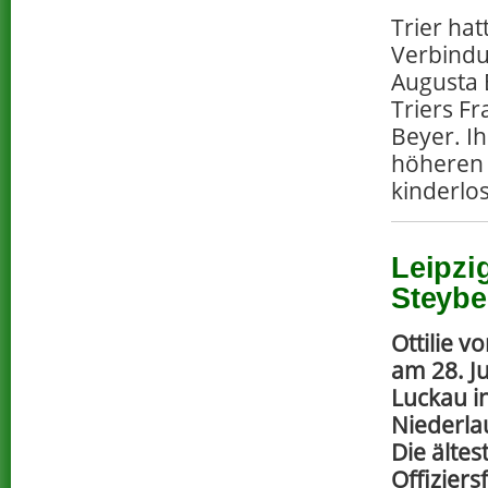
Trier ha
Verbindu
Augusta 
Triers F
Beyer. Ih
höheren 
kinderlo
Leipzig
Steybe
Ottilie 
am 28. Ju
Luckau i
Niederla
Die ältes
Offizier