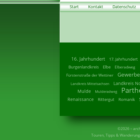
Start
Kontakt
Datenschutz
16. Jahrhundert
17. Jahrhundert
Burgenlandkreis
Elbe
Elberadweg
Gewerbe
Fürstenstraße der Wettiner
Landkreis N
Landkreis Mittelsachsen
Parth
Mulde
Mulderadweg
Renaissance
Rittergut
Romanik
©2026 – archi
Touren, Tipps & Wanderunge