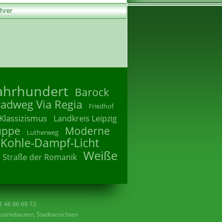
ührer
Jahrhundert
Barock
radweg Via Regia
Friedhof
Klassizismus
Landkreis Leipzig
uppe
Moderne
Lutherweg
 Kohle-Dampf-Licht
Weiße
Straße der Romanik
41 46 86 68 73
striebauten, Stadtansichten