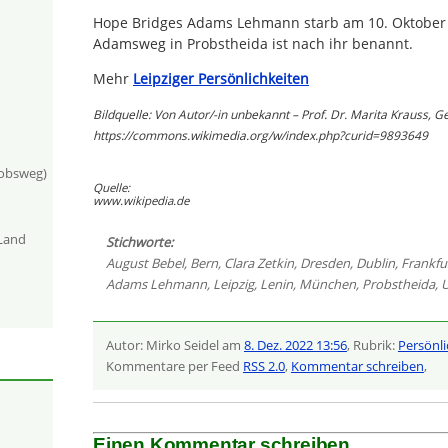
Hope Bridges Adams Lehmann starb am 10. Oktober
Adamsweg in Probstheida ist nach ihr benannt.
Mehr
Leipziger Persönlichkeiten
Bildquelle: Von Autor/-in unbekannt – Prof. Dr. Marita Krauss, G
https://commons.wikimedia.org/w/index.php?curid=9893649
kobsweg)
Quelle:
www.wikipedia.de
-Land
Stichworte:
August Bebel
,
Bern
,
Clara Zetkin
,
Dresden
,
Dublin
,
Frankfu
Adams Lehmann
,
Leipzig
,
Lenin
,
München
,
Probstheida
,
U
Autor: Mirko Seidel am
8. Dez. 2022 13:56
, Rubrik:
Persönli
Kommentare per Feed
RSS 2.0
,
Kommentar schreiben
,
Einen Kommentar schreiben