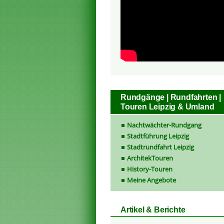
Rundgänge | Rundfahrten |
Touren Leipzig & Umland
Nachtwächter-Rundgang
Stadtführung Leipzig
Stadtrundfahrt Leipzig
ArchitekTouren
History-Touren
Meine Angebote
Artikel & Berichte