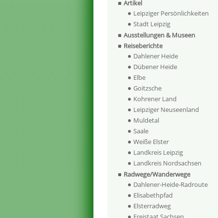
Artikel
Leipziger Persönlichkeiten
Stadt Leipzig
Ausstellungen & Museen
Reiseberichte
Dahlener Heide
Dübener Heide
Elbe
Goitzsche
Kohrener Land
Leipziger Neuseenland
Muldetal
Saale
Weiße Elster
Landkreis Leipzig
Landkreis Nordsachsen
Radwege/Wanderwege
Dahlener-Heide-Radroute
Elisabethpfad
Elsterradweg
Freistaat Sachsen