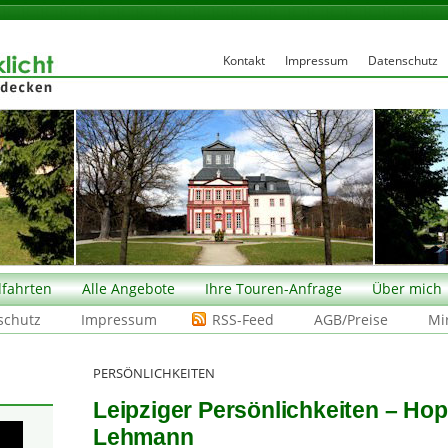
Kontakt
Impressum
Datenschutz
fahrten
Alle Angebote
Ihre Touren-Anfrage
Über mich
schutz
Impressum
RSS-Feed
AGB/Preise
Mi
PERSÖNLICHKEITEN
Leipziger Persönlichkeiten – H
Lehmann