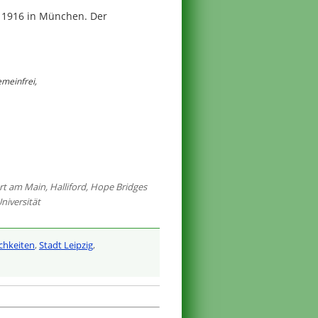
 1916 in München. Der
emeinfrei,
rt am Main
,
Halliford
,
Hope Bridges
niversität
chkeiten
,
Stadt Leipzig
,