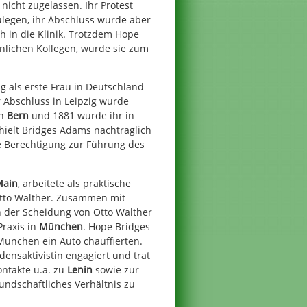
cht zugelassen. Ihr Protest
ulegen, ihr Abschluss wurde aber
h in die Klinik. Trotzdem Hope
nlichen Kollegen, wurde sie zum
 als erste Frau in Deutschland
 Abschluss in Leipzig wurde
in
Bern
und 1881 wurde ihr in
rhielt Bridges Adams nachträglich
e Berechtigung zur Führung des
Main
, arbeitete als praktische
Otto Walther. Zusammen mit
h der Scheidung von Otto Walther
Praxis in
München
. Hope Bridges
München ein Auto chauffierten.
edensaktivistin engagiert und trat
ontakte u.a. zu
Lenin
sowie zur
ndschaftliches Verhältnis zu