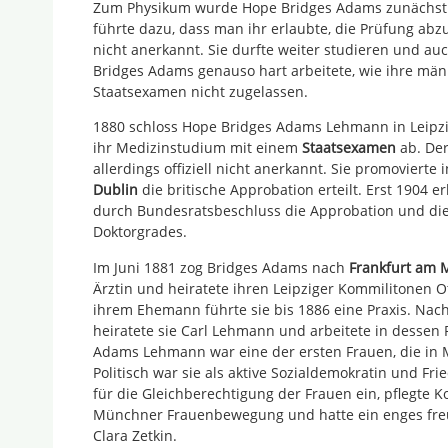
Zum Physikum wurde Hope Bridges Adams zunächst ni
führte dazu, dass man ihr erlaubte, die Prüfung abz
nicht anerkannt. Sie durfte weiter studieren und auc
Bridges Adams genauso hart arbeitete, wie ihre män
Staatsexamen nicht zugelassen.
1880 schloss Hope Bridges Adams Lehmann in Leipzig
ihr Medizinstudium mit einem
Staatsexamen
ab. Der
allerdings offiziell nicht anerkannt. Sie promovierte 
Dublin
die britische Approbation erteilt. Erst 1904 e
durch Bundesratsbeschluss die Approbation und di
Doktorgrades.
Im Juni 1881 zog Bridges Adams nach
Frankfurt am 
Ärztin und heiratete ihren Leipziger Kommilitonen 
ihrem Ehemann führte sie bis 1886 eine Praxis. Nac
heiratete sie Carl Lehmann und arbeitete in dessen 
Adams Lehmann war eine der ersten Frauen, die in 
Politisch war sie als aktive Sozialdemokratin und Fri
für die Gleichberechtigung der Frauen ein, pflegte K
Münchner Frauenbewegung und hatte ein enges freu
Clara Zetkin.