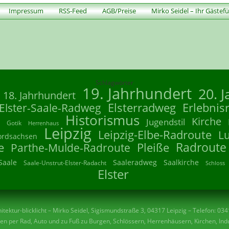
Impressum
RSS-Feed
AGB/Preise
Mirko Seidel – Ihr Gästef
Schlagwörter
19. Jahrhundert
20. 
18. Jahrhundert
Elsterradweg
Erlebnis
Elster-Saale-Radweg
Historismus
Kirche
Jugendstil
Gotik
Herrenhaus
Leipzig
Leipzig-Elbe-Radroute
L
ordsachsen
Radroute
e
Parthe-Mulde-Radroute
Pleiße
Saale
Saaleradweg
Saalkirche
Saale-Unstrut-Elster-Radacht
Schloss
Elster
tektur-blicklicht – Mirko Seidel, Sigismundstraße 3, 04317 Leipzig – Telefon: 03
n per Rad, Auto und zu Fuß zu Burgen, Schlössern, Herrenhäusern, Kirchen, Indu