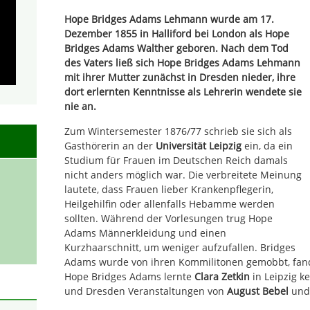
Hope Bridges Adams Lehmann wurde am 17.
Dezember 1855 in Halliford bei London als Hope
Bridges Adams Walther geboren. Nach dem Tod
des Vaters ließ sich Hope Bridges Adams Lehmann
mit ihrer Mutter zunächst in Dresden nieder, ihre
dort erlernten Kenntnisse als Lehrerin wendete sie
nie an.
Zum Wintersemester 1876/77 schrieb sie sich als
Gasthörerin an der
Universität Leipzig
ein, da ein
Studium für Frauen im Deutschen Reich damals
nicht anders möglich war. Die verbreitete Meinung
lautete, dass Frauen lieber Krankenpflegerin,
Heilgehilfin oder allenfalls Hebamme werden
sollten. Während der Vorlesungen trug Hope
Adams Männerkleidung und einen
Kurzhaarschnitt, um weniger aufzufallen. Bridges
Adams wurde von ihren Kommilitonen gemobbt, fand z
Hope Bridges Adams lernte
Clara Zetkin
in Leipzig k
und Dresden Veranstaltungen von
August Bebel
und 