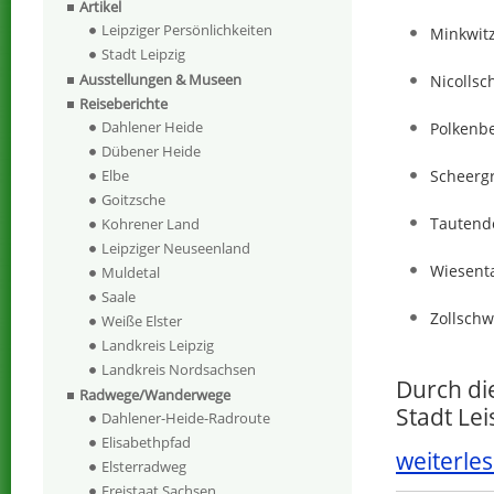
Artikel
Leipziger Persönlichkeiten
Minkwit
Stadt Leipzig
Ausstellungen & Museen
Nicollsc
Reiseberichte
Dahlener Heide
Polkenb
Dübener Heide
Scheerg
Elbe
Goitzsche
Tautendo
Kohrener Land
Leipziger Neuseenland
Wiesent
Muldetal
Saale
Zollschw
Weiße Elster
Landkreis Leipzig
Landkreis Nordsachsen
Durch die
Radwege/Wanderwege
Stadt Le
Dahlener-Heide-Radroute
Elisabethpfad
weiterles
Elsterradweg
Freistaat Sachsen