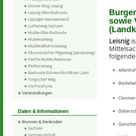
Grüner Ring Leipzig
Burgen
Leipzig-Elbe-Radroute
sowie 
Leipziger Neuseenland
Lutherweg Sachsen
(Landk
Mulde-Elbe-Radroute
Mulderadweg
Leisnig
is
Muldetalbahnradweg
Mittelsac
Ökumenischer Pilgerweg (Jakobsweg)
folgende
Parthe-Mulde-Radroute
Pleißeradweg
Altenhof
Radroute Kohren-Rochlitzer-Land
Torgischer Weg
Bockelwi
Via Porphyria
Veranstaltungen
Clennen
Dobersc
Daten & Informationen
Brunnen & Denkmäler
Gorschm
Sachsen
Sachsen-Anhalt