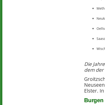
Meth
Neukä
Oells
Saas
Wisc
Die Jahr
dem der 
Groitzsch
Neuseenl
Elster. I
Burgen 