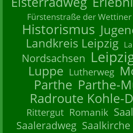
Elsterradweg
Erlebn
Fürstenstraße der Wettiner
Historismus
Jugend
Landkreis Leipzig
La
Leipzi
Nordsachsen
Luppe
M
Lutherweg
Parthe
Parthe-M
Radroute Kohle-D
Saa
Romanik
Rittergut
Saaleradweg
Saalkirche