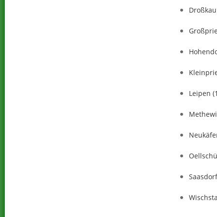
Droßkau
Großprie
Hohendo
Kleinpri
Leipen (
Methewi
Neukäfer
Oellschü
Saasdor
Wischst