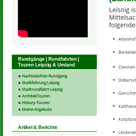
Leisnig i
Mittelsac
folgende
Altenhof
Bockelwi
Rundgänge | Rundfahrten |
Touren Leipzig & Umland
Clennen
Nachtwächter-Rundgang
Dobersc
Stadtführung Leipzig
Stadtrundfahrt Leipzig
Gorschm
ArchitekTouren
History-Touren
Kalthau
Meine Angebote
Korpitzs
Artikel & Berichte
Leuterwi