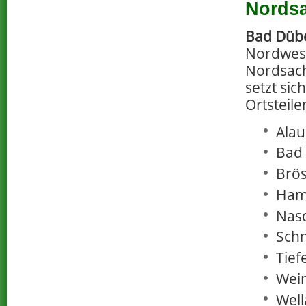
Nords
Bad Düb
Nordwest
Nordsach
setzt si
Ortsteil
Alau
Bad
Brös
Ham
Nas
Schn
Tief
Wei
Well