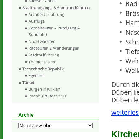
Sachsen-Anhalt
Bad
Stadtrundgänge & Stadtrundfahrten
Brös
Architekturführung
Ausflüge
Ham
Kombitouren – Rundgang &
Nas
Rundfahrt
Schn
Nachtwächter
Radtouren & Wanderungen
Tief
Stadtteilführung
Wei
Thementouren
Well
Tschechische Republik
Egerland
Türkei
Durch di
Burgen in Kilikien
Düben li
Istanbul & Bosporus
Düben le
weiterles
Archiv
Archiv
Kirche