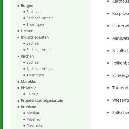
Kalthau
Burgen
Sachsen
Korpitzs
Sachsen-Anhalt
Thüringen
Leuterwi
Hessen
Industriebauten
Minkwit
Sachsen
Sachsen-Anhalt
Nicollsc
Kirchen
Sachsen
Polkenb
Sachsen-Anhalt
Thüringen
Scheerg
Marokko
Tautendo
Philatelie
Leipzig
Wiesent
Projekt: stadteigenart.de
Russland
Zollschw
Moskau
Peterhof
Puschkin