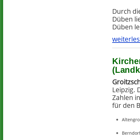
Durch di
Düben li
Düben le
weiterles
Kirche
(Landk
Groitzsc
Leipzig. 
Zahlen i
für den 
Altengro
Berndor