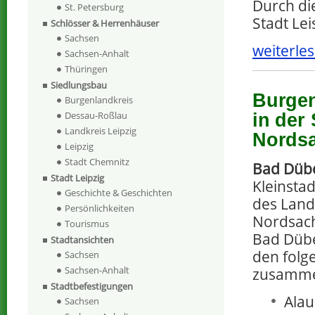
Durch die
St. Petersburg
Stadt Le
Schlösser & Herrenhäuser
Sachsen
weiterles
Sachsen-Anhalt
Thüringen
Siedlungsbau
Burgen
Burgenlandkreis
Dessau-Roßlau
in der
Landkreis Leipzig
Nords
Leipzig
Stadt Chemnitz
Bad Düb
Stadt Leipzig
Kleinsta
Geschichte & Geschichten
des Land
Persönlichkeiten
Nordsach
Tourismus
Bad Dübe
Stadtansichten
den folg
Sachsen
Sachsen-Anhalt
zusamm
Stadtbefestigungen
Alau
Sachsen