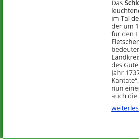
Das
Schl
leuchten
im Tal de
der um 1
für den L
Fletsche
bedeuten
Landkrei
des Gute
Jahr 173
Kantate“
nun eine
auch die
weiterles