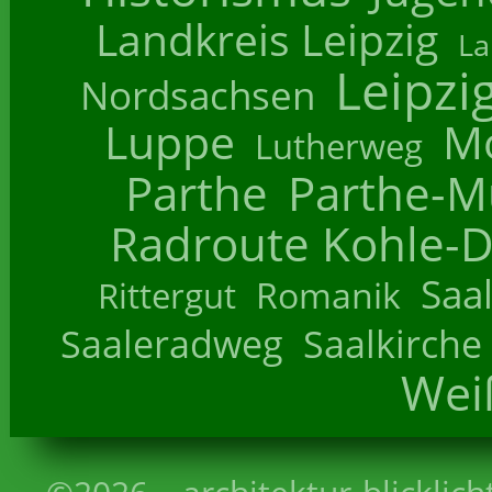
Landkreis Leipzig
La
Leipzi
Nordsachsen
Luppe
M
Lutherweg
Parthe
Parthe-M
Radroute Kohle-D
Saa
Romanik
Rittergut
Saaleradweg
Saalkirche
Wei