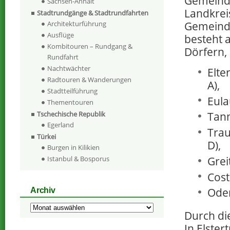
Gemeind
Sachsen-Anhalt
Landkreis
Stadtrundgänge & Stadtrundfahrten
Architekturführung
Gemeinde
Ausflüge
besteht 
Kombitouren – Rundgang &
Dörfern,
Rundfahrt
Nachtwächter
Elter
Radtouren & Wanderungen
A),
Stadtteilführung
Eulau
Thementouren
Tschechische Republik
Tann
Egerland
Trau
Türkei
D),
Burgen in Kilikien
Greit
Istanbul & Bosporus
Coste
Oder
Archiv
Archiv
Durch die
In Elster