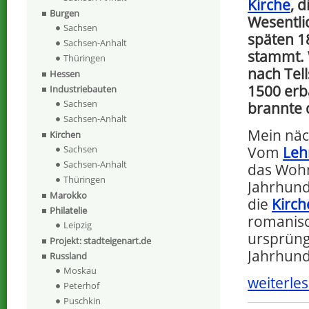
Kirche
, d
Burgen
Wesentli
Sachsen
späten 1
Sachsen-Anhalt
stammt. 
Thüringen
nach Tel
Hessen
1500 erb
Industriebauten
Sachsen
brannte 
Sachsen-Anhalt
Mein näc
Kirchen
Vom
Leh
Sachsen
Sachsen-Anhalt
das Wohn
Thüringen
Jahrhund
Marokko
die
Kirch
Philatelie
romanisc
Leipzig
ursprüngl
Projekt: stadteigenart.de
Jahrhund
Russland
Moskau
weiterles
Peterhof
Puschkin