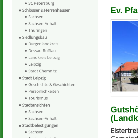
St. Petersburg
Ev. Pfa
Schlösser & Herrenhäuser
Sachsen
Sachsen-Anhalt
Thüringen
Siedlungsbau
Burgenlandkreis
Dessau-Roßlau
Landkreis Leipzig
Leipzig
Stadt Chemnitz
Stadt Leipzig
Geschichte & Geschichten
Persönlichkeiten
Tourismus
Stadtansichten
Gutshö
Sachsen
(Landk
Sachsen-Anhalt
Stadtbefestigungen
Elstertre
Sachsen