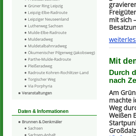
gravieren
Grüner Ring Leipzig
Freigüte
Leipzig-Elbe-Radroute
mit sich
Leipziger Neuseenland
Besatzu
Lutherweg Sachsen
Mulde-Elbe-Radroute
weiterles
Mulderadweg
Muldetalbahnradweg
Ökumenischer Pilgerweg (Jakobsweg)
Mit de
Parthe-Mulde-Radroute
Pleißeradweg
Durch d
Radroute Kohren-Rochlitzer-Land
nach Ze
Torgischer Weg
Via Porphyria
Am Grün
Veranstaltungen
machte i
Weg durc
Daten & Informationen
Weißen E
Startpun
Brunnen & Denkmäler
Sachsen
Großdalz
Sachsen-Anhalt