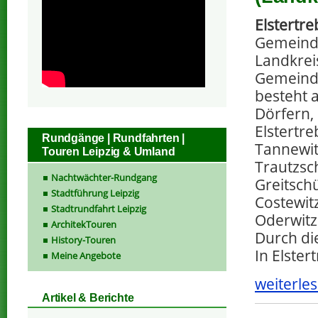
Elstertre
Gemeind
Landkreis
Gemeinde
besteht 
Dörfern, 
Elstertreb
Rundgänge | Rundfahrten |
Tannewitz
Touren Leipzig & Umland
Trautzsch
Nachtwächter-Rundgang
Greitschüt
Stadtführung Leipzig
Costewitz 
Stadtrundfahrt Leipzig
Oderwitz 
ArchitekTouren
Durch die
History-Touren
In Elster
Meine Angebote
weiterles
Artikel & Berichte