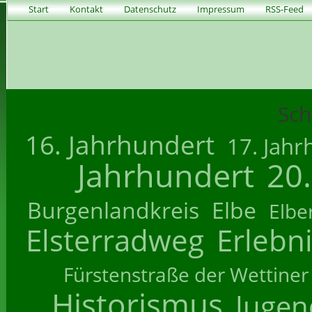
Start
Kontakt
Datenschutz
Impressum
RSS-Feed
Sch
16. Jahrhundert
17. Jahr
Jahrhundert
20
Burgenlandkreis
Elbe
Elbe
Elsterradweg
Erlebn
Fürstenstraße der Wettiner
Historismus
Jugend