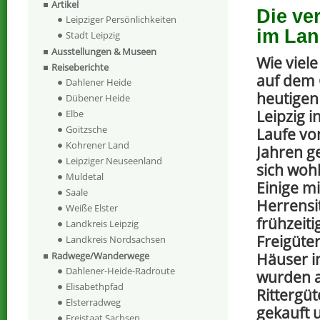
Artikel
Die ve
Leipziger Persönlichkeiten
im Lan
Stadt Leipzig
Ausstellungen & Museen
Wie viele
Reiseberichte
auf dem 
Dahlener Heide
heutigen
Dübener Heide
Leipzig 
Elbe
Goitzsche
Laufe vo
Kohrener Land
Jahren ge
Leipziger Neuseenland
sich wohl
Muldetal
Einige mi
Saale
Herrensit
Weiße Elster
frühzeit
Landkreis Leipzig
Freigüte
Landkreis Nordsachsen
Häuser i
Radwege/Wanderwege
Dahlener-Heide-Radroute
wurden a
Elisabethpfad
Rittergü
Elsterradweg
gekauft 
Freistaat Sachsen