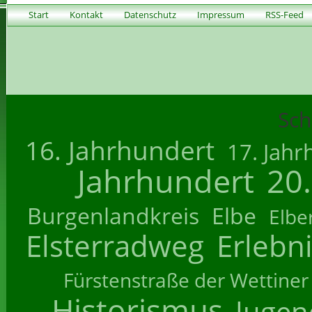
Start
Kontakt
Datenschutz
Impressum
RSS-Feed
Sch
16. Jahrhundert
17. Jahr
Jahrhundert
20
Burgenlandkreis
Elbe
Elbe
Elsterradweg
Erlebn
Fürstenstraße der Wettiner
Historismus
Jugend