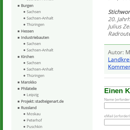
Burgen
Stichwor
Sachsen
20. Jahr
Sachsen-Anhalt
Thüringen
Julius Ze
Hessen
Radrout
Industriebauten
Sachsen
Sachsen-Anhalt
Autor: M
Kirchen
Landkrei
Sachsen
Komment
Sachsen-Anhalt
Thüringen
Marokko
Philatelie
Einen 
Leipzig
Name (erforderl
Projekt: stadteigenart.de
Russland
Moskau
eMail (erforderli
Peterhof
Puschkin