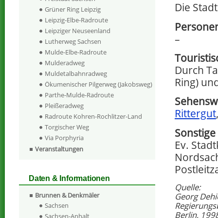
Die Stadt
Grüner Ring Leipzig
Leipzig-Elbe-Radroute
Persone
Leipziger Neuseenland
–
Lutherweg Sachsen
Mulde-Elbe-Radroute
Touristi
Mulderadweg
Durch Ta
Muldetalbahnradweg
Ring) un
Ökumenischer Pilgerweg (Jakobsweg)
Parthe-Mulde-Radroute
Sehenswe
Pleißeradweg
Rittergut
Radroute Kohren-Rochlitzer-Land
Torgischer Weg
Sonstige
Via Porphyria
Ev. Stadt
Veranstaltungen
Nordsac
Postleitz
Daten & Informationen
Quelle:
Georg Dehi
Brunnen & Denkmäler
Regierungs
Sachsen
Berlin, 199
Sachsen-Anhalt