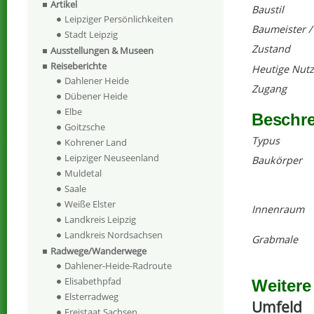
Artikel
Baustil
Leipziger Persönlichkeiten
Baumeister /
Stadt Leipzig
Zustand
Ausstellungen & Museen
Reiseberichte
Heutige Nut
Dahlener Heide
Zugang
Dübener Heide
Elbe
Beschr
Goitzsche
Typus
Kohrener Land
Leipziger Neuseenland
Baukörper
Muldetal
Saale
Weiße Elster
Innenraum
Landkreis Leipzig
Landkreis Nordsachsen
Grabmale
Radwege/Wanderwege
Dahlener-Heide-Radroute
Elisabethpfad
Weitere
Elsterradweg
Umfeld
Freistaat Sachsen