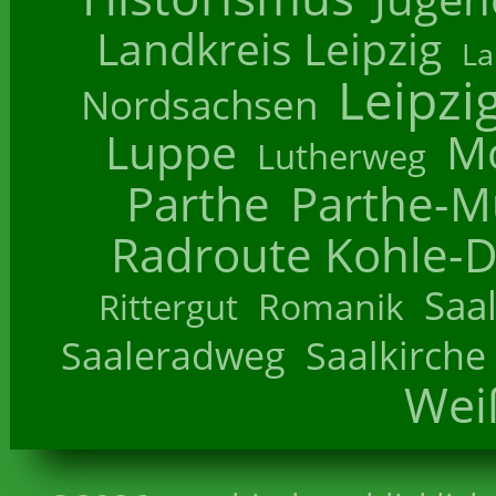
Landkreis Leipzig
La
Leipzi
Nordsachsen
Luppe
M
Lutherweg
Parthe
Parthe-M
Radroute Kohle-D
Saa
Romanik
Rittergut
Saaleradweg
Saalkirche
Wei