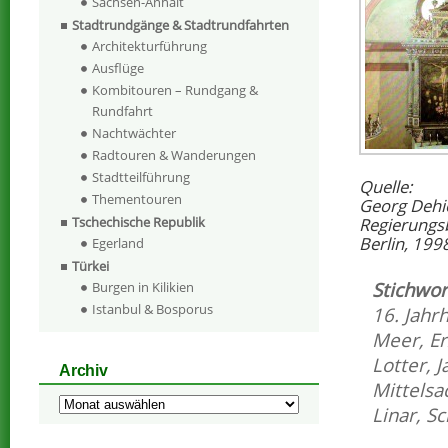
Sachsen-Anhalt
Stadtrundgänge & Stadtrundfahrten
Architekturführung
Ausflüge
Kombitouren – Rundgang &
Rundfahrt
Nachtwächter
Radtouren & Wanderungen
Stadtteilführung
Quelle:
Thementouren
Georg Dehi
Regierungs
Tschechische Republik
Berlin, 199
Egerland
Türkei
Stichwor
Burgen in Kilikien
Istanbul & Bosporus
16. Jahr
Meer
,
Er
Lotter
,
J
Archiv
Mittelsa
Archiv
Linar
,
Sc