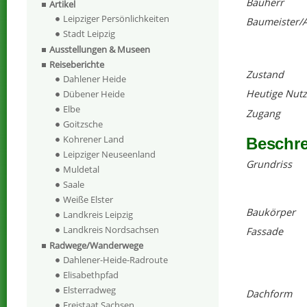
Bauherr
Artikel
Leipziger Persönlichkeiten
Baumeister/A
Stadt Leipzig
Ausstellungen & Museen
Reiseberichte
Zustand
Dahlener Heide
Heutige Nut
Dübener Heide
Elbe
Zugang
Goitzsche
Kohrener Land
Beschr
Leipziger Neuseenland
Grundriss
Muldetal
Saale
Weiße Elster
Baukörper
Landkreis Leipzig
Landkreis Nordsachsen
Fassade
Radwege/Wanderwege
Dahlener-Heide-Radroute
Elisabethpfad
Elsterradweg
Dachform
Freistaat Sachsen