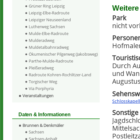
Grüner Ring Leipzig
Weitere
Leipzig-Elbe-Radroute
Park
Leipziger Neuseenland
nicht vo
Lutherweg Sachsen
Mulde-Elbe-Radroute
Persone
Mulderadweg
Hofmaler
Muldetalbahnradweg
Ökumenischer Pilgerweg (Jakobsweg)
Touristi
Parthe-Mulde-Radroute
Durch Au
Pleißeradweg
und Wand
Radroute Kohren-Rochlitzer-Land
Augustus
Torgischer Weg
Via Porphyria
Sehenswe
Veranstaltungen
Schlosskapel
Sonstige
Daten & Informationen
Jagdschl
Brunnen & Denkmäler
Mittelsa
Sachsen
Postleitz
Sachsen-Anhalt