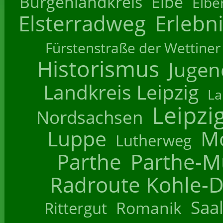
Burgenlandkreis
Elbe
Elbe
Elsterradweg
Erlebn
Fürstenstraße der Wettiner
Historismus
Jugend
Landkreis Leipzig
La
Leipzi
Nordsachsen
Luppe
M
Lutherweg
Parthe
Parthe-M
Radroute Kohle-D
Saa
Romanik
Rittergut