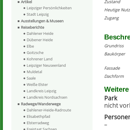
Zustand
Artikel
Leipziger Persönlichkeiten
Heutige Nut
Stadt Leipzig
Zugang
Ausstellungen & Museen
Reiseberichte
Dahlener Heide
Beschr
Dübener Heide
Grundriss
Elbe
Goitzsche
Baukörper
Kohrener Land
Leipziger Neuseenland
Fassade
Muldetal
Dachform
Saale
Weiße Elster
Weitere
Landkreis Leipzig
Park
Landkreis Nordsachsen
nicht vo
Radwege/Wanderwege
Dahlener-Heide-Radroute
Persone
Elisabethpfad
–
Elsterradweg
Freistaat Sachsen