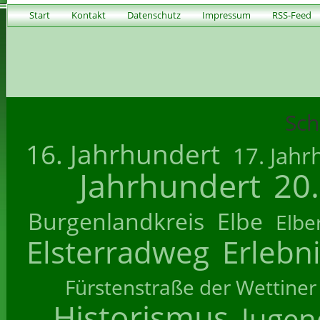
Start
Kontakt
Datenschutz
Impressum
RSS-Feed
Sch
16. Jahrhundert
17. Jahr
Jahrhundert
20
Burgenlandkreis
Elbe
Elbe
Elsterradweg
Erlebn
Fürstenstraße der Wettiner
Historismus
Jugend