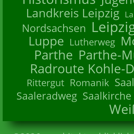
Landkreis Leipzig
La
Leipzi
Nordsachsen
Luppe
M
Lutherweg
Parthe
Parthe-M
Radroute Kohle-D
Saa
Romanik
Rittergut
Saaleradweg
Saalkirche
Wei