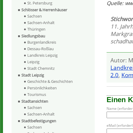
Quelle: ww
St. Petersburg
Schlösser & Herrenhäuser
Sachsen
Stichwor
Sachsen-Anhalt
11. Jahr
Thüringen
Markgraf
Siedlungsbau
schadhaf
Burgenlandkreis
Dessau-Roßlau
Landkreis Leipzig
Autor: M
Leipzig
Landkre
Stadt Chemnitz
2.0
,
Kom
Stadt Leipzig
Geschichte & Geschichten
Persönlichkeiten
Tourismus
Einen 
Stadtansichten
Sachsen
Name (erforderl
Sachsen-Anhalt
Stadtbefestigungen
eMail (erforderli
Sachsen