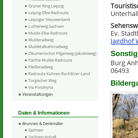
Touristi
Grüner Ring Leipzig
Unterhalb
Leipzig-Elbe-Radroute
Leipziger Neuseenland
Sehenswe
Lutherweg Sachsen
Ev. Stadt
Mulde-Elbe-Radroute
Jagdhof 
Mulderadweg
Muldetalbahnradweg
Sonstig
Ökumenischer Pilgerweg (Jakobsweg)
Parthe-Mulde-Radroute
Burg Anha
Pleißeradweg
06493
Radroute Kohren-Rochlitzer-Land
Torgischer Weg
Bilderg
Via Porphyria
Veranstaltungen
Daten & Informationen
Brunnen & Denkmäler
Sachsen
Sachsen-Anhalt