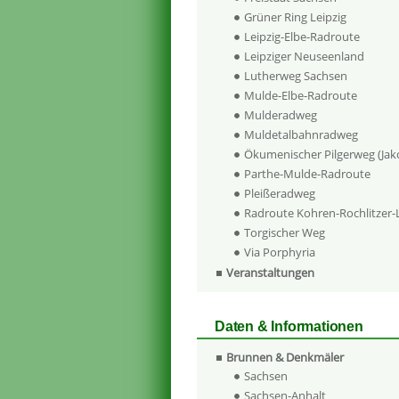
Grüner Ring Leipzig
Leipzig-Elbe-Radroute
Leipziger Neuseenland
Lutherweg Sachsen
Mulde-Elbe-Radroute
Mulderadweg
Muldetalbahnradweg
Ökumenischer Pilgerweg (Ja
Parthe-Mulde-Radroute
Pleißeradweg
Radroute Kohren-Rochlitzer
Torgischer Weg
Via Porphyria
Veranstaltungen
Daten & Informationen
Brunnen & Denkmäler
Sachsen
Sachsen-Anhalt