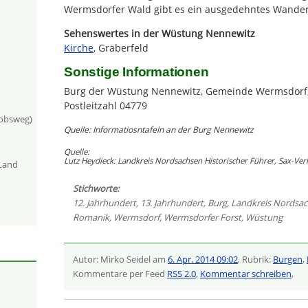
Wermsdorfer Wald gibt es ein ausgedehntes Wande
Sehenswertes in der Wüstung Nennewitz
Kirche
, Gräberfeld
Sonstige Informationen
Burg der Wüstung Nennewitz, Gemeinde Wermsdorf,
Postleitzahl 04779
kobsweg)
Quelle: Informatiosntafeln an der Burg Nennewitz
Quelle:
Lutz Heydieck: Landkreis Nordsachsen Historischer Führer, Sax-Ve
-Land
Stichworte:
12. Jahrhundert
,
13. Jahrhundert
,
Burg
,
Landkreis Nordsa
Romanik
,
Wermsdorf
,
Wermsdorfer Forst
,
Wüstung
Autor: Mirko Seidel am
6. Apr. 2014 09:02
, Rubrik:
Burgen
,
Kommentare per Feed
RSS 2.0
,
Kommentar schreiben
,