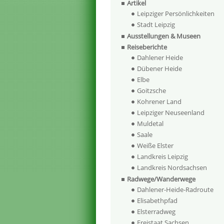
Artikel
Leipziger Persönlichkeiten
Stadt Leipzig
Ausstellungen & Museen
Reiseberichte
Dahlener Heide
Dübener Heide
Elbe
Goitzsche
Kohrener Land
Leipziger Neuseenland
Muldetal
Saale
Weiße Elster
Landkreis Leipzig
Landkreis Nordsachsen
Radwege/Wanderwege
Dahlener-Heide-Radroute
Elisabethpfad
Elsterradweg
Freistaat Sachsen