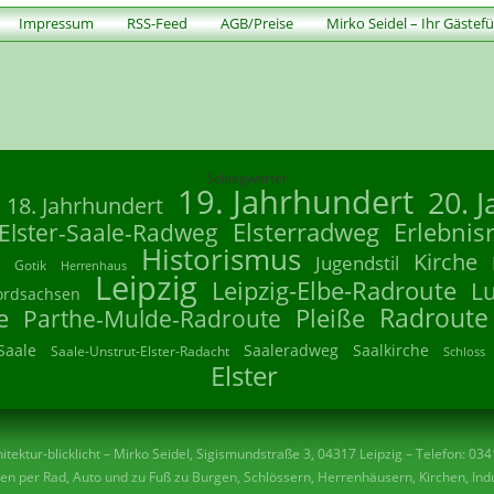
Impressum
RSS-Feed
AGB/Preise
Mirko Seidel – Ihr Gästef
Schlagwörter
19. Jahrhundert
20. 
18. Jahrhundert
Elsterradweg
Erlebnis
Elster-Saale-Radweg
Historismus
Kirche
Jugendstil
Gotik
Herrenhaus
Leipzig
Leipzig-Elbe-Radroute
L
ordsachsen
Radroute
e
Parthe-Mulde-Radroute
Pleiße
Saale
Saaleradweg
Saalkirche
Saale-Unstrut-Elster-Radacht
Schloss
Elster
tektur-blicklicht – Mirko Seidel, Sigismundstraße 3, 04317 Leipzig – Telefon: 03
n per Rad, Auto und zu Fuß zu Burgen, Schlössern, Herrenhäusern, Kirchen, Indu