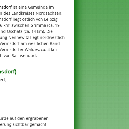
sdorf
ist eine Gemeinde im
n des Landkreises Nordsachsen.
dorf liegt östlich von Leipzig
46 km) zwischen Grimma (ca. 19
nd Oschatz (ca. 14 km). Die
ung Nennewitz liegt nordwestlich
Wermsdorf am westlichen Rand
Wermsdorfer Waldes, ca. 4 km
ch von Sachsendorf.
sdorf)
ert,
urde auf den ergrabenen
rung sichtbar gemacht.