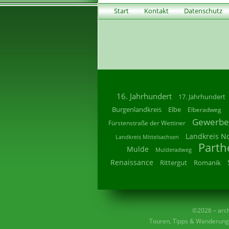
Start
Kontakt
Datenschutz
16. Jahrhundert
17. Jahrhundert
Burgenlandkreis
Elbe
Elberadweg
Gewerbe
Fürstenstraße der Wettiner
Landkreis N
Landkreis Mittelsachsen
Parth
Mulde
Mulderadweg
Renaissance
Rittergut
Romanik
©2026 – archi
Touren, Tipps & Wanderunge