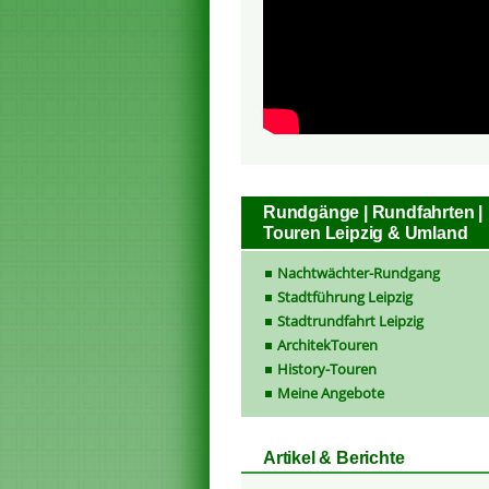
Rundgänge | Rundfahrten |
Touren Leipzig & Umland
Nachtwächter-Rundgang
Stadtführung Leipzig
Stadtrundfahrt Leipzig
ArchitekTouren
History-Touren
Meine Angebote
Artikel & Berichte