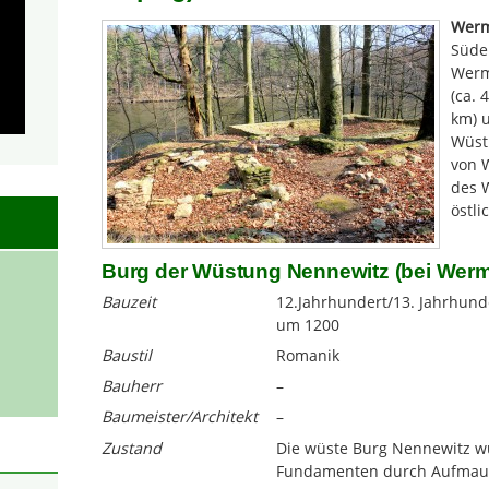
Werm
Süde
Werms
(ca. 
km) u
Wüst
von 
des 
östli
Burg der Wüstung Nennewitz (bei Werm
Bauzeit
12.Jahrhundert/13. Jahrhund
um 1200
Baustil
Romanik
Bauherr
–
Baumeister/Architekt
–
Zustand
Die wüste Burg Nennewitz w
Fundamenten durch Aufmaue