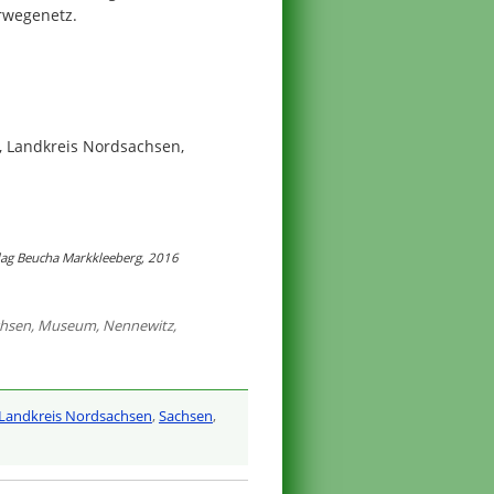
rwegenetz.
 Landkreis Nordsachsen,
rlag Beucha Markkleeberg, 2016
chsen
,
Museum
,
Nennewitz
,
Landkreis Nordsachsen
,
Sachsen
,