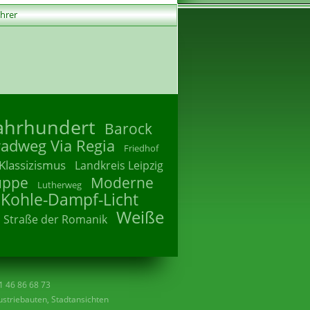
ührer
Jahrhundert
Barock
radweg Via Regia
Friedhof
Klassizismus
Landkreis Leipzig
uppe
Moderne
Lutherweg
 Kohle-Dampf-Licht
Weiße
Straße der Romanik
41 46 86 68 73
striebauten, Stadtansichten