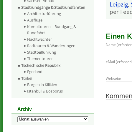
Sachsen-Anhalt
Leipzig
,
Stadtrundgänge & Stadtrundfahrten
per Fee
Architekturführung
Ausflüge
Kombitouren – Rundgang &
Rundfahrt
Einen 
Nachtwächter
Name (erforderl
Radtouren & Wanderungen
Stadtteilführung
Thementouren
eMail (erforderli
Tschechische Republik
Egerland
Türkei
Webseite
Burgen in Kilikien
Istanbul & Bosporus
Kommen
Archiv
Archiv