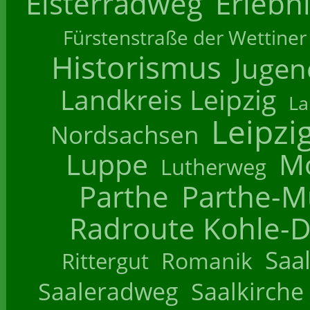
Elsterradweg
Erlebn
Fürstenstraße der Wettiner
Historismus
Jugend
Landkreis Leipzig
La
Leipzi
Nordsachsen
Luppe
M
Lutherweg
Parthe
Parthe-M
Radroute Kohle-D
Saa
Romanik
Rittergut
Saaleradweg
Saalkirche