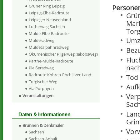
Grüner Ring Leipzig
Personen
Leipzig-Elbe-Radroute
Grün
Leipziger Neuseenland
Mark
Lutherweg Sachsen
Torg
Mulde-Elbe-Radroute
Umz
Mulderadweg
Muldetalbahnradweg
Bezu
Ökumenischer Pilgerweg (Jakobsweg)
Fluc
Parthe-Mulde-Radroute
nach
Pleißeradweg
Radroute Kohren-Rochlitzer-Land
Tod 
Torgischer Weg
Aufl
Via Porphyria
Verp
Veranstaltungen
Sach
Land
Daten & Informationen
Grim
Brunnen & Denkmäler
Vorw
Sachsen
Sachsen-Anhalt