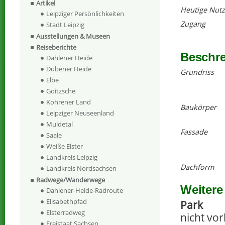
Artikel
Heutige Nut
Leipziger Persönlichkeiten
Zugang
Stadt Leipzig
Ausstellungen & Museen
Reiseberichte
Beschr
Dahlener Heide
Dübener Heide
Grundriss
Elbe
Goitzsche
Kohrener Land
Baukörper
Leipziger Neuseenland
Muldetal
Fassade
Saale
Weiße Elster
Landkreis Leipzig
Dachform
Landkreis Nordsachsen
Radwege/Wanderwege
Weitere
Dahlener-Heide-Radroute
Elisabethpfad
Park
Elsterradweg
nicht vo
Freistaat Sachsen