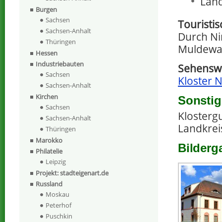
Land
Burgen
Sachsen
Touristi
Sachsen-Anhalt
Durch N
Thüringen
Muldewa
Hessen
Industriebauten
Sehenswe
Sachsen
Kloster 
Sachsen-Anhalt
Kirchen
Sonstig
Sachsen
Klosterg
Sachsen-Anhalt
Landkreis
Thüringen
Marokko
Bilderg
Philatelie
Leipzig
Projekt: stadteigenart.de
Russland
Moskau
Peterhof
Puschkin