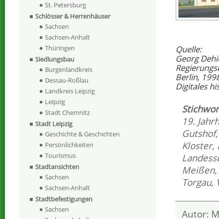
St. Petersburg
Schlösser & Herrenhäuser
Sachsen
Sachsen-Anhalt
Quelle:
Thüringen
Georg Dehi
Siedlungsbau
Regierungs
Burgenlandkreis
Berlin, 199
Dessau-Roßlau
Digitales h
Landkreis Leipzig
Leipzig
Stichwor
Stadt Chemnitz
19. Jahr
Stadt Leipzig
Gutshof
Geschichte & Geschichten
Kloster
,
Persönlichkeiten
Tourismus
Landess
Stadtansichten
Meißen
Sachsen
Torgau
,
Sachsen-Anhalt
Stadtbefestigungen
Sachsen
Autor: M