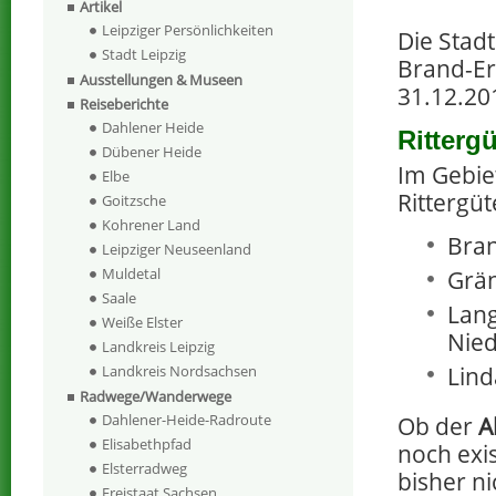
Artikel
Leipziger Persönlichkeiten
Die Stadt
Stadt Leipzig
Brand-Er
Ausstellungen & Museen
31.12.20
Reiseberichte
Dahlener Heide
Rittergü
Dübener Heide
Im Gebie
Elbe
Rittergüt
Goitzsche
Kohrener Land
Bran
Leipziger Neuseenland
Muldetal
Grän
Saale
Lang
Weiße Elster
Nied
Landkreis Leipzig
Lind
Landkreis Nordsachsen
Radwege/Wanderwege
Dahlener-Heide-Radroute
Ob der
A
Elisabethpfad
noch exis
Elsterradweg
bisher ni
Freistaat Sachsen