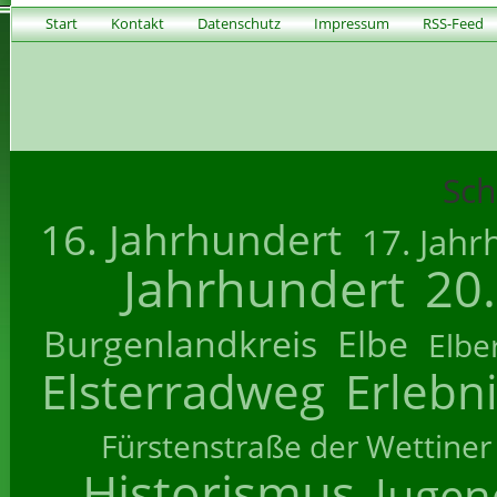
Start
Kontakt
Datenschutz
Impressum
RSS-Feed
Sch
16. Jahrhundert
17. Jahr
Jahrhundert
20
Burgenlandkreis
Elbe
Elbe
Elsterradweg
Erlebn
Fürstenstraße der Wettiner
Historismus
Jugend