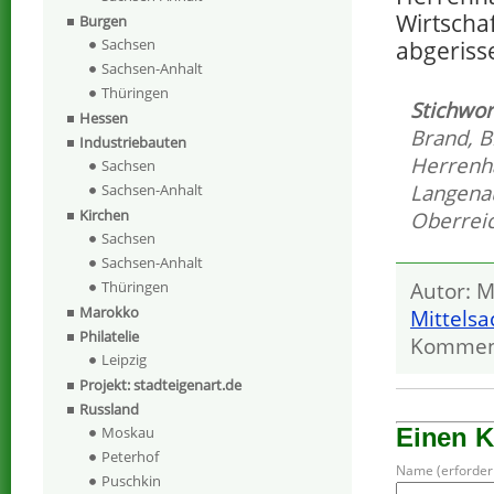
Wirtscha
Burgen
Sachsen
abgeriss
Sachsen-Anhalt
Thüringen
Stichwor
Hessen
Brand
,
B
Industriebauten
Herrenh
Sachsen
Langena
Sachsen-Anhalt
Kirchen
Oberrei
Sachsen
Sachsen-Anhalt
Thüringen
Autor: M
Marokko
Mittels
Philatelie
Kommen
Leipzig
Projekt: stadteigenart.de
Russland
Moskau
Einen 
Peterhof
Name (erforderl
Puschkin