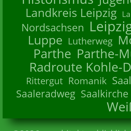
Landkreis Leipzig
La
Leipzi
Nordsachsen
Luppe
M
Lutherweg
Parthe
Parthe-M
Radroute Kohle-D
Saa
Romanik
Rittergut
Saaleradweg
Saalkirche
Wei