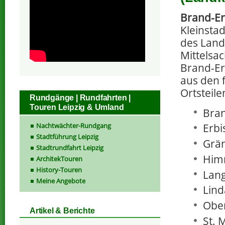
Brand-Er
Kleinsta
des Land
Mittelsac
Brand-Erb
aus den 
Ortsteil
Rundgänge | Rundfahrten |
Touren Leipzig & Umland
Bran
Nachtwächter-Rundgang
Erbi
Stadtführung Leipzig
Grän
Stadtrundfahrt Leipzig
Himm
ArchitekTouren
History-Touren
Lan
Meine Angebote
Lind
Ober
Artikel & Berichte
St. 