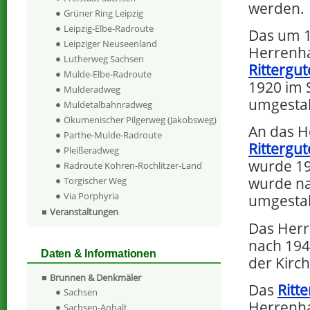
werden.
Grüner Ring Leipzig
Leipzig-Elbe-Radroute
Das um 1
Leipziger Neuseenland
Herrenh
Lutherweg Sachsen
Rittergut
Mulde-Elbe-Radroute
1920 im S
Mulderadweg
umgestal
Muldetalbahnradweg
Ökumenischer Pilgerweg (Jakobsweg)
An das H
Parthe-Mulde-Radroute
Rittergu
Pleißeradweg
wurde 19
Radroute Kohren-Rochlitzer-Land
wurde na
Torgischer Weg
Via Porphyria
umgestal
Veranstaltungen
Das Her
nach 194
Daten & Informationen
der Kirc
Brunnen & Denkmäler
Das
Ritt
Sachsen
Herrenha
Sachsen-Anhalt