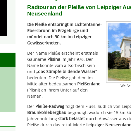
Radtour an der Pleiße von Leipziger Au
Neuseenland
Die Pleiße entspringt in Lichtentanne-
Ebersbrunn im Erzgebirge und
mündet nach 90 km im Leipziger
Gewässerknoten.
Der Name Pleiße erscheint erstmals
Gauname
Plisina
im Jahr 976. Der
Name könnte vom altsorbisch sein
und
„das Sümpfe bildende Wasser“
bedeuten. Die Pleiße gab dem im
Mittelalter bedeutsamen
Pleißenland
Weiße
(Plisni) an ihrem Unterlauf den
Namen.
Der
Pleiße-Radweg
folgt dem Fluss. Südlich von Leip
Braunkohlebergbau
begradigt, wodurch sie 15 km kü
jahrzehntelang
stark belastet
durch Abwässer aus der
Pleiße durch das rekultivierte
Leipziger Neuseenlan