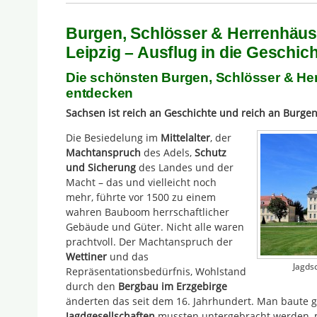
Burgen, Schlösser & Herrenhäuse
Leipzig – Ausflug in die Geschic
Die schönsten Burgen, Schlösser & He
entdecken
Sachsen ist reich an Geschichte und reich an Burge
Die Besiedelung im
Mittelalter
, der
Machtanspruch
des Adels,
Schutz
und Sicherung
des Landes und der
Macht – das und vielleicht noch
mehr, führte vor 1500 zu einem
wahren Bauboom herrschaftlicher
Gebäude und Güter. Nicht alle waren
prachtvoll. Der Machtanspruch der
Wettiner
und das
Jagds
Repräsentationsbedürfnis, Wohlstand
durch den
Bergbau im Erzgebirge
änderten das seit dem 16. Jahrhundert. Man baute g
Jagdgesellschaften
mussten untergebracht werden, m