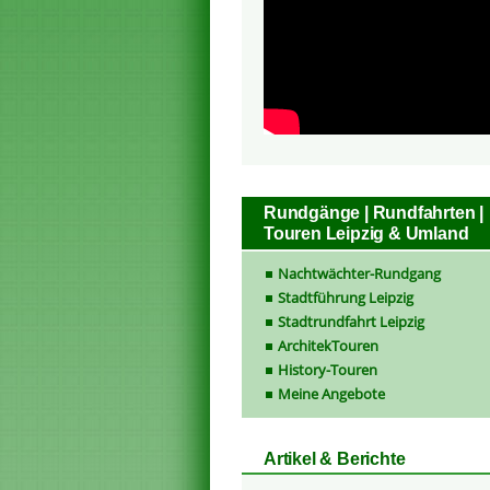
Rundgänge | Rundfahrten |
Touren Leipzig & Umland
Nachtwächter-Rundgang
Stadtführung Leipzig
Stadtrundfahrt Leipzig
ArchitekTouren
History-Touren
Meine Angebote
Artikel & Berichte