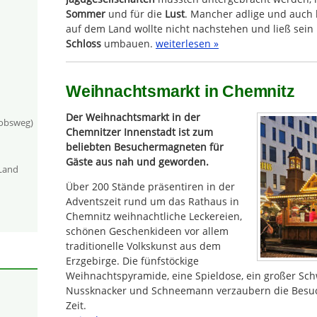
Sommer
und für die
Lust
. Mancher adlige und auch
auf dem Land wollte nicht nachstehen und ließ sei
Schloss
umbauen.
weiterlesen »
Weihnachtsmarkt in Chemnitz
Der Weihnachtsmarkt in der
kobsweg)
Chemnitzer Innenstadt ist zum
beliebten Besuchermagneten für
Gäste aus nah und geworden.
-Land
Über 200 Stände präsentiren in der
Adventszeit rund um das Rathaus in
Chemnitz weihnachtliche Leckereien,
schönen Geschenkideen vor allem
traditionelle Volkskunst aus dem
Erzgebirge. Die fünfstöckige
Weihnachtspyramide, eine Spieldose, ein großer Sc
Nussknacker und Schneemann verzaubern die Besuch
Zeit.