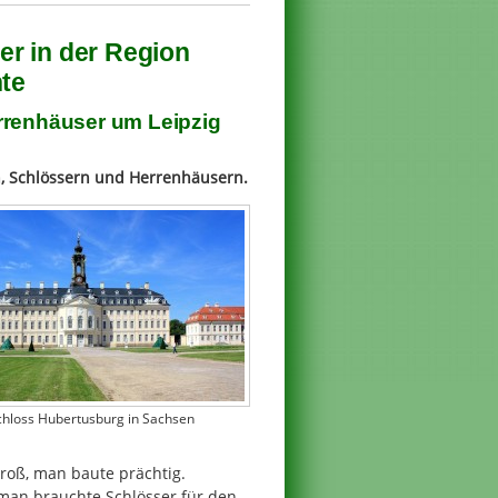
r in der Region
hte
rrenhäuser um Leipzig
n, Schlössern und Herrenhäusern.
chloss Hubertusburg in Sachsen
roß, man baute prächtig.
an brauchte Schlösser für den