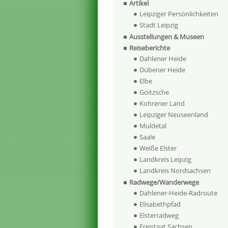
Artikel
Leipziger Persönlichkeiten
Stadt Leipzig
Ausstellungen & Museen
Reiseberichte
Dahlener Heide
Dübener Heide
Elbe
Goitzsche
Kohrener Land
Leipziger Neuseenland
Muldetal
Saale
Weiße Elster
Landkreis Leipzig
Landkreis Nordsachsen
Radwege/Wanderwege
Dahlener-Heide-Radroute
Elisabethpfad
Elsterradweg
Freistaat Sachsen