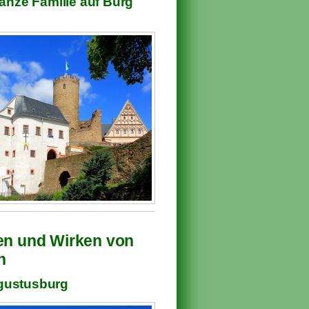
anze Familie auf Burg
ben und Wirken von
n
gustusburg