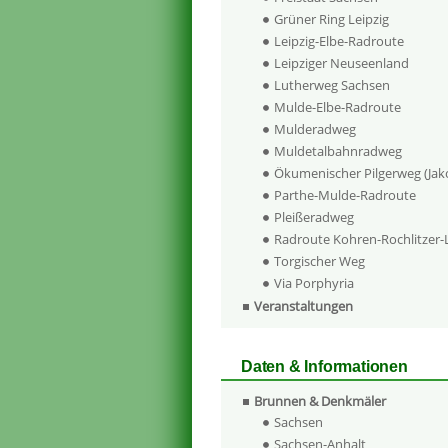
Grüner Ring Leipzig
Leipzig-Elbe-Radroute
Leipziger Neuseenland
Lutherweg Sachsen
Mulde-Elbe-Radroute
Mulderadweg
Muldetalbahnradweg
Ökumenischer Pilgerweg (Ja
Parthe-Mulde-Radroute
Pleißeradweg
Radroute Kohren-Rochlitzer
Torgischer Weg
Via Porphyria
Veranstaltungen
Daten & Informationen
Brunnen & Denkmäler
Sachsen
Sachsen-Anhalt