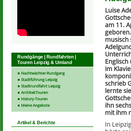
Luise Ad
Gottsche
am 11. Ap
geboren.
musisch 
Adelgund
Unterrich
Rundgänge | Rundfahrten |
Englisch
Touren Leipzig & Umland
im Klavie
Nachtwächter-Rundgang
komponie
Stadtführung Leipzig
schrieb G
Stadtrundfahrt Leipzig
lernte si
ArchitekTouren
Gottsche
History-Touren
ihn sech
Meine Angebote
mit ihm n
In Leipzi
Artikel & Berichte