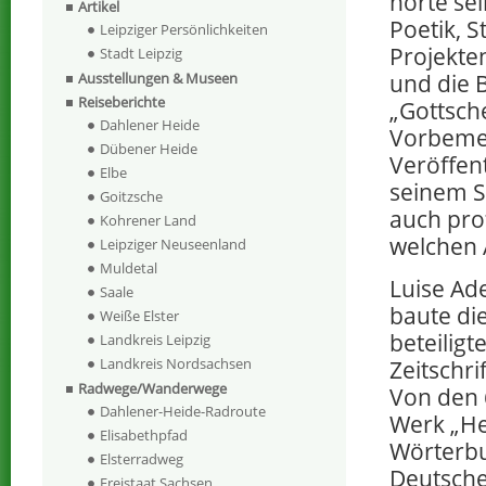
hörte se
Artikel
Poetik, S
Leipziger Persönlichkeiten
Projekte
Stadt Leipzig
und die 
Ausstellungen & Museen
Reiseberichte
„Gottsche
Dahlener Heide
Vorbemer
Dübener Heide
Veröffen
Elbe
seinem S
Goitzsche
auch pro
Kohrener Land
welchen 
Leipziger Neuseenland
Muldetal
Luise Ad
Saale
baute die
Weiße Elster
beteilig
Landkreis Leipzig
Landkreis Nordsachsen
Zeitschr
Radwege/Wanderwege
Von den 
Dahlener-Heide-Radroute
Werk „He
Elisabethpfad
Wörterbu
Elsterradweg
Deutsche
Freistaat Sachsen