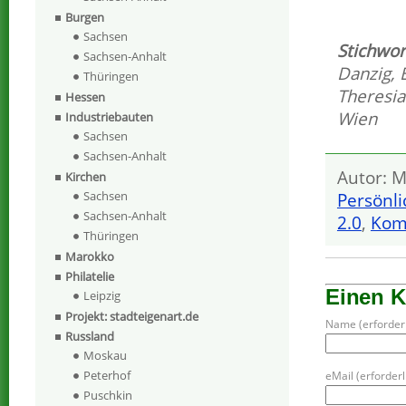
Burgen
Sachsen
Stichwor
Sachsen-Anhalt
Danzig
,
Thüringen
Theresia
Hessen
Wien
Industriebauten
Sachsen
Sachsen-Anhalt
Autor: M
Kirchen
Sachsen
Persönli
Sachsen-Anhalt
2.0
,
Kom
Thüringen
Marokko
Philatelie
Einen 
Leipzig
Projekt: stadteigenart.de
Name (erforderl
Russland
Moskau
Peterhof
eMail (erforderli
Puschkin