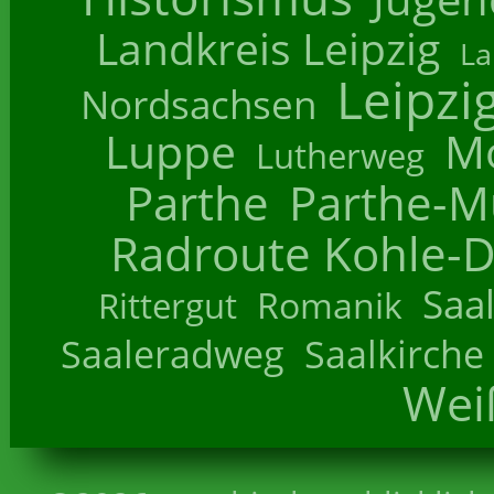
Landkreis Leipzig
La
Leipzi
Nordsachsen
Luppe
M
Lutherweg
Parthe
Parthe-M
Radroute Kohle-D
Saa
Romanik
Rittergut
Saaleradweg
Saalkirche
Wei