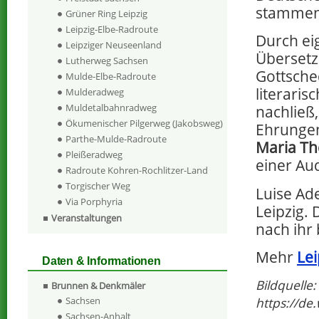
stammen 
Grüner Ring Leipzig
Leipzig-Elbe-Radroute
Durch ei
Leipziger Neuseenland
Übersetz
Lutherweg Sachsen
Gottsche
Mulde-Elbe-Radroute
literaris
Mulderadweg
Muldetalbahnradweg
nachließ
Ökumenischer Pilgerweg (Jakobsweg)
Ehrungen
Parthe-Mulde-Radroute
Maria Th
Pleißeradweg
einer Au
Radroute Kohren-Rochlitzer-Land
Torgischer Weg
Luise Ad
Via Porphyria
Leipzig.
Veranstaltungen
nach ihr
Mehr
Lei
Daten & Informationen
Bildquelle:
Brunnen & Denkmäler
Sachsen
https://de
Sachsen-Anhalt