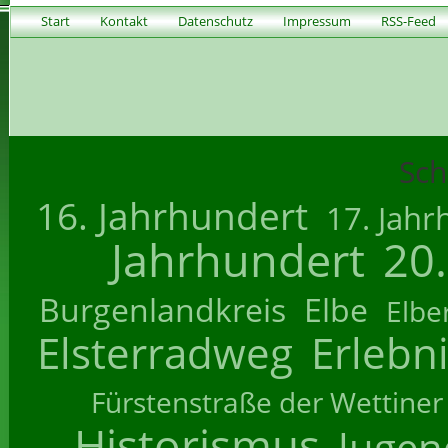
Start
Kontakt
Datenschutz
Impressum
RSS-Feed
Sch
16. Jahrhundert
17. Jahr
Jahrhundert
20
Burgenlandkreis
Elbe
Elbe
Elsterradweg
Erlebn
Fürstenstraße der Wettiner
Historismus
Jugend