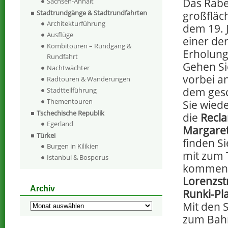
Das Rabe
Sachsen-Anhalt
Stadtrundgänge & Stadtrundfahrten
großfläc
Architekturführung
dem 19. 
Ausflüge
einer der
Kombitouren – Rundgang &
Erholung
Rundfahrt
Gehen Si
Nachtwächter
vorbei an
Radtouren & Wanderungen
dem gesc
Stadtteilführung
Thementouren
Sie wiede
Tschechische Republik
die
Recl
Egerland
Margare
Türkei
finden S
Burgen in Kilikien
mit zum 
Istanbul & Bosporus
kommen S
Lorenzst
Archiv
Runki-Pl
Mit den 
Archiv
zum Bah