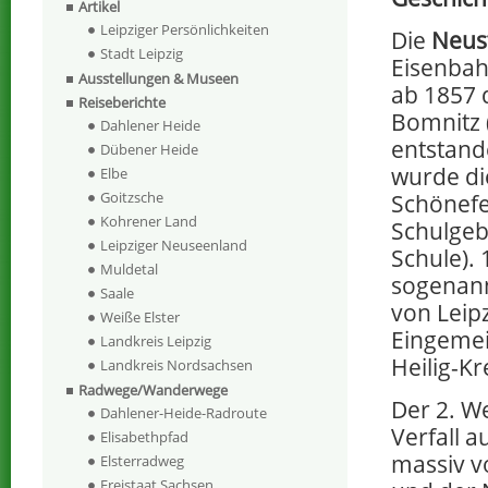
Artikel
Leipziger Persönlichkeiten
Die
Neus
Stadt Leipzig
Eisenbah
Ausstellungen & Museen
ab 1857 
Reiseberichte
Bomnitz 
Dahlener Heide
entstand
Dübener Heide
wurde di
Elbe
Goitzsche
Schönefe
Kohrener Land
Schulgeb
Leipziger Neuseenland
Schule).
Muldetal
sogenann
Saale
von Leip
Weiße Elster
Eingemei
Landkreis Leipzig
Heilig-K
Landkreis Nordsachsen
Radwege/Wanderwege
Der 2. We
Dahlener-Heide-Radroute
Verfall 
Elisabethpfad
massiv v
Elsterradweg
Freistaat Sachsen