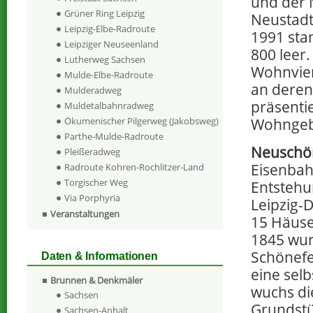
und der 
Grüner Ring Leipzig
Neustadt
Leipzig-Elbe-Radroute
1991 sta
Leipziger Neuseenland
800 leer
Lutherweg Sachsen
Wohnvier
Mulde-Elbe-Radroute
an deren
Mulderadweg
präsentie
Muldetalbahnradweg
Wohngebi
Ökumenischer Pilgerweg (Jakobsweg)
Parthe-Mulde-Radroute
Neuschö
Pleißeradweg
Eisenbah
Radroute Kohren-Rochlitzer-Land
Torgischer Weg
Entstehu
Via Porphyria
Leipzig-
Veranstaltungen
15 Häuse
1845 wu
Schönefe
Daten & Informationen
eine sel
Brunnen & Denkmäler
wuchs di
Sachsen
Grundstü
Sachsen-Anhalt