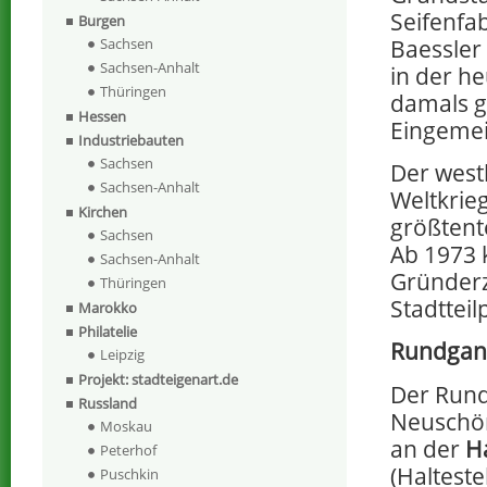
Seifenfa
Burgen
Baessler
Sachsen
Sachsen-Anhalt
in der h
Thüringen
damals g
Hessen
Eingemei
Industriebauten
Sachsen
Der west
Sachsen-Anhalt
Weltkrie
Kirchen
größtente
Sachsen
Ab 1973 
Sachsen-Anhalt
Gründerz
Thüringen
Stadtteil
Marokko
Philatelie
Rundgan
Leipzig
Projekt: stadteigenart.de
Der Rund
Russland
Neuschön
Moskau
an der
Ha
Peterhof
(Haltest
Puschkin