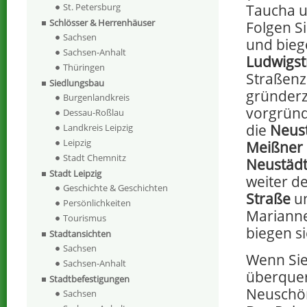
Taucha u
St. Petersburg
Schlösser & Herrenhäuser
Folgen S
Sachsen
und biege
Sachsen-Anhalt
Ludwigst
Thüringen
Straßenz
Siedlungsbau
gründerz
Burgenlandkreis
vorgründ
Dessau-Roßlau
die
Neust
Landkreis Leipzig
Leipzig
Meißner 
Stadt Chemnitz
Neustädt
Stadt Leipzig
weiter d
Geschichte & Geschichten
Straße
un
Persönlichkeiten
Marianne
Tourismus
biegen si
Stadtansichten
Sachsen
Wenn Sie
Sachsen-Anhalt
überquer
Stadtbefestigungen
Neuschö
Sachsen