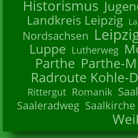
Historismus
Jugend
Landkreis Leipzig
La
Leipzi
Nordsachsen
Luppe
M
Lutherweg
Parthe
Parthe-M
Radroute Kohle-D
Saa
Romanik
Rittergut
Saaleradweg
Saalkirche
Wei