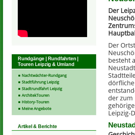
Der Leipz
Neuschön
Zentrums
Hauptbah
Der Ortst
Neuschön
besteht a
Rundgänge | Rundfahrten |
Touren Leipzig & Umland
Neustadt
Stadtteil
Nachtwächter-Rundgang
dörflich
Stadtführung Leipzig
Stadtrundfahrt Leipzig
entstand
ArchitekTouren
der zum 
History-Touren
gehörige
Meine Angebote
Leipzig-
Neustad
Artikel & Berichte
Geschich