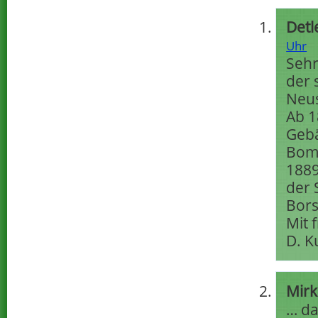
Detl
Uhr
Sehr
der 
Neus
Ab 1
Geb
Bomn
1889
der 
Bors
Mit 
D. K
Mirk
… da