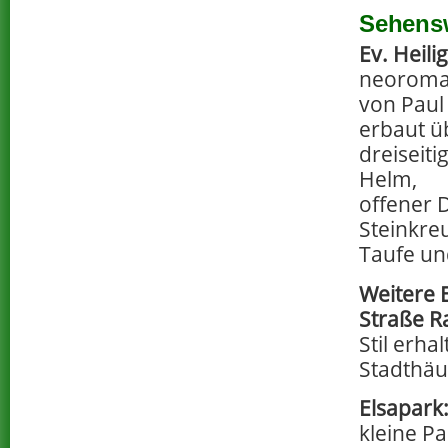
Sehensw
Ev. Heili
neoroman
von Paul
erbaut ü
dreiseit
Helm,
offener 
Steinkre
Taufe un
Weitere
Straße R
Stil erh
Stadthäu
Elsapark
kleine Pa