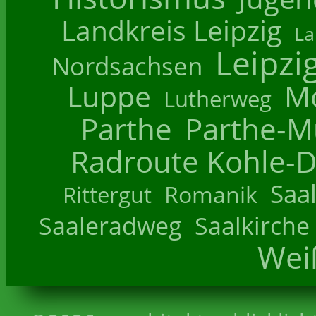
Landkreis Leipzig
La
Leipzi
Nordsachsen
Luppe
M
Lutherweg
Parthe
Parthe-M
Radroute Kohle-D
Saa
Romanik
Rittergut
Saaleradweg
Saalkirche
Wei