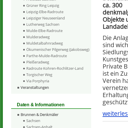
ca. 300
Grüner Ring Leipzig
denkmal
Leipzig-Elbe-Radroute
Objekte 
Leipziger Neuseenland
Lutherweg Sachsen
Landadel
Mulde-Elbe-Radroute
Die Anla
Mulderadweg
Muldetalbahnradweg
sind wich
Ökumenischer Pilgerweg (Jakobsweg)
Siedlung
Parthe-Mulde-Radroute
Kunstges
Pleißeradweg
Private 
Radroute Kohren-Rochlitzer-Land
ist ein 
Torgischer Weg
Verein h
Via Porphyria
vernetze
Veranstaltungen
Erhaltun
geschütz
Daten & Informationen
weiterles
Brunnen & Denkmäler
Sachsen
Sachsen-Anhalt