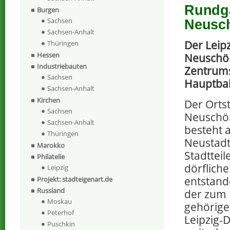
Rundga
Burgen
Sachsen
Neusc
Sachsen-Anhalt
Der Leipz
Thüringen
Hessen
Neuschön
Industriebauten
Zentrums
Sachsen
Hauptbah
Sachsen-Anhalt
Kirchen
Der Ortst
Sachsen
Neuschön
Sachsen-Anhalt
besteht a
Thüringen
Neustadt
Marokko
Stadtteil
Philatelie
dörflich
Leipzig
entstand
Projekt: stadteigenart.de
Russland
der zum 
Moskau
gehörige
Peterhof
Leipzig-
Puschkin