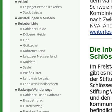
dem währ
Artikel
Schweiz 
Leipziger Persönlichkeiten
Kombinie
Stadt Leipzig
nach Zwi
Ausstellungen & Museen
Reiseberichte
NVA. And
Dahlener Heide
weiterles
Dübener Heide
Elbe
Goitzsche
Die In
Kohrener Land
Schlös
Leipziger Neuseenland
Muldetal
Im Freis
Saale
gibt es 
Weiße Elster
der Stif
Landkreis Leipzig
Landkreis Nordsachsen
Schlösse
Radwege/Wanderwege
Stiftung
Dahlener-Heide-Radroute
und den 
Elisabethpfad
kommuna
Elsterradweg
befindli
Freistaat Sachsen