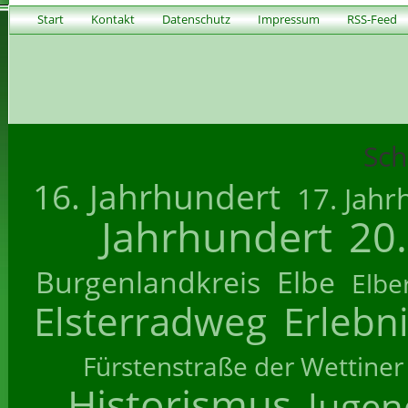
Start
Kontakt
Datenschutz
Impressum
RSS-Feed
Sch
16. Jahrhundert
17. Jahr
Jahrhundert
20
Burgenlandkreis
Elbe
Elbe
Elsterradweg
Erlebn
Fürstenstraße der Wettiner
Historismus
Jugend