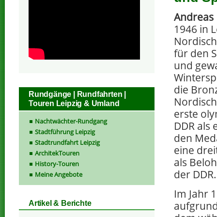
Andreas
1946 in 
Nordisch
für den 
und gewa
Wintersp
die Bron
Rundgänge | Rundfahrten |
Nordisch
Touren Leipzig & Umland
erste oly
Nachtwächter-Rundgang
DDR als 
Stadtführung Leipzig
den Meda
Stadtrundfahrt Leipzig
eine drei
ArchitekTouren
als Belo
History-Touren
der DDR.
Meine Angebote
Im Jahr 
aufgrund
Artikel & Berichte