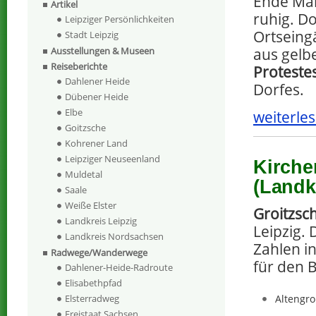
Ende Mär
Artikel
ruhig. Do
Leipziger Persönlichkeiten
Ortseing
Stadt Leipzig
aus gelb
Ausstellungen & Museen
Reiseberichte
Proteste
Dahlener Heide
Dorfes.
Dübener Heide
Elbe
weiterles
Goitzsche
Kohrener Land
Leipziger Neuseenland
Kirche
Muldetal
(Landk
Saale
Weiße Elster
Groitzsc
Landkreis Leipzig
Leipzig. 
Landkreis Nordsachsen
Zahlen i
Radwege/Wanderwege
für den 
Dahlener-Heide-Radroute
Elisabethpfad
Altengro
Elsterradweg
Freistaat Sachsen