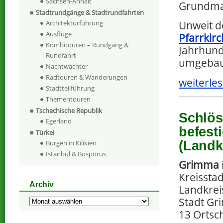
Sachsen-Anhalt
Grundmau
Stadtrundgänge & Stadtrundfahrten
Architekturführung
Unweit d
Ausflüge
Pfarrkir
Kombitouren – Rundgang &
Jahrhund
Rundfahrt
umgebau
Nachtwächter
Radtouren & Wanderungen
weiterles
Stadtteilführung
Thementouren
Tschechische Republik
Schlös
Egerland
befest
Türkei
(Landk
Burgen in Kilikien
Istanbul & Bosporus
Grimma
Kreissta
Archiv
Landkreis
Stadt Gr
Archiv
13 Ortsc