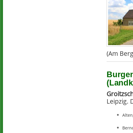
(Am Berg
Burgen
(Landk
Groitzsc
Leipzig. 
Alten
Bern