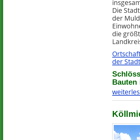
insgesamt
Die Stad
der Mulde
Einwohne
die größt
Landkreis
Ortschaf
der Stad
Schlöss
Bauten 
weiterles
Köllmi