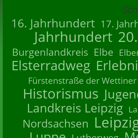
Sch
16. Jahrhundert
17. Jahr
Jahrhundert
20
Burgenlandkreis
Elbe
Elbe
Elsterradweg
Erlebn
Fürstenstraße der Wettiner
Historismus
Jugend
Landkreis Leipzig
La
Leipzi
Nordsachsen
Luppe
M
Lutherweg