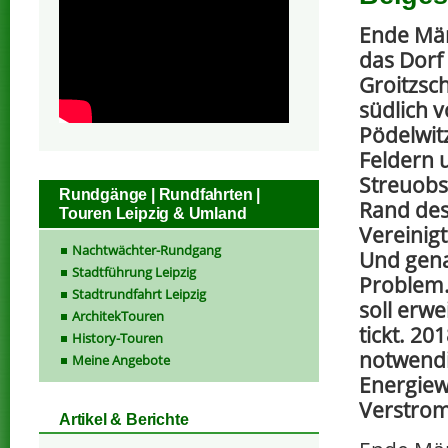
Ende Mär
das Dorf
Groitzsch
südlich v
Pödelwit
Feldern 
Streuobs
Rundgänge | Rundfahrten |
Rand de
Touren Leipzig & Umland
Vereinig
Nachtwächter-Rundgang
Und gena
Stadtführung Leipzig
Problem
Stadtrundfahrt Leipzig
soll erwe
ArchitekTouren
tickt. 20
History-Touren
notwendi
Meine Angebote
Energiew
Verstrom
Artikel & Berichte