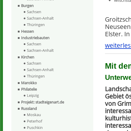
Wischst
Burgen
Sachsen
Groitzsch
Sachsen-Anhalt
Thüringen
Neuseenl
Hessen
Elster. I
Industriebauten
Sachsen
weiterles
Sachsen-Anhalt
Kirchen
Sachsen
Mit de
Sachsen-Anhalt
Unterwe
Thüringen
Marokko
Landscha
Philatelie
Gebiet ös
Leipzig
Projekt: stadteigenart.de
von Grim
Russland
interessa
Moskau
kulturhis
Peterhof
interessa
Puschkin