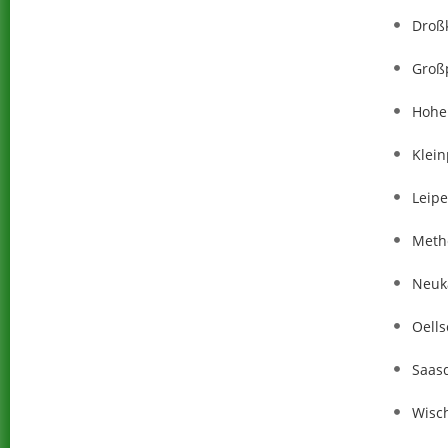
Droß
Großp
Hohe
Klein
Leipe
Meth
Neukä
Oells
Saas
Wisc