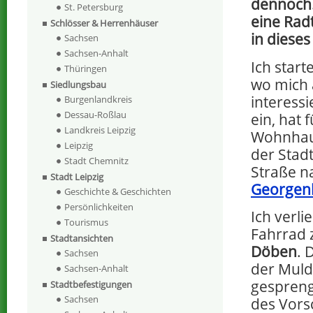
dennoch.
St. Petersburg
eine Radt
Schlösser & Herrenhäuser
in dieses
Sachsen
Sachsen-Anhalt
Ich start
Thüringen
wo mich 
Siedlungsbau
interess
Burgenlandkreis
Dessau-Roßlau
ein, hat
Landkreis Leipzig
Wohnhau
Leipzig
der Stad
Stadt Chemnitz
Straße na
Stadt Leipzig
Georgen
Geschichte & Geschichten
Persönlichkeiten
Ich verl
Tourismus
Fahrrad 
Stadtansichten
Döben
. 
Sachsen
der Muld
Sachsen-Anhalt
gespreng
Stadtbefestigungen
Sachsen
des Vors