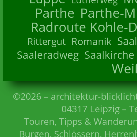
Parthe
Parthe-M
Radroute Kohle-D
Saa
Romanik
Rittergut
Saaleradweg
Saalkirche
Wei
©2026 – architektur-blicklich
04317 Leipzig – T
Touren, Tipps & Wanderun
Burgen, Schlössern, Herrenh