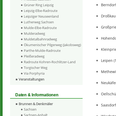
Berndor
Grüner Ring Leipzig
Leipzig-Elbe-Radroute
Droßkau
Leipziger Neuseenland
Lutherweg Sachsen
Großprie
Mulde-Elbe-Radroute
Mulderadweg
Hohendo
Muldetalbahnradweg
Ökumenischer Pilgerweg (Jakobsweg)
Kleinpri
Parthe-Mulde-Radroute
Pleißeradweg
Leipen (
Radroute Kohren-Rochlitzer-Land
Torgischer Weg
Methewi
Via Porphyria
Veranstaltungen
Neukäfer
Oellschü
Daten & Informationen
Brunnen & Denkmäler
Saasdor
Sachsen
Sachsen-Anhalt