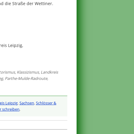
 die Straße der Wettiner.
is Leipzig,
torismus
,
Klassizismus
,
Landkreis
eg
,
Parthe-Mulde-Radroute
,
is Leipzig
,
Sachsen
,
Schlösser &
 schreiben
,