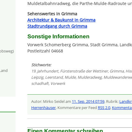
Muldetalbahnradweg, die Parthe-Mulde-Radroute und
Sehenswertes in Grimma
Architektur & Baukunst in Grimma
Stadtrundgang durch Grimma
Sonstige Informationen
Vorwerk Schomerberg Grimma, Stadt Grimma, Landkre
Postleitzahl 04668
kobsweg)
Stichworte:
-Land
19. Jahrhundert
,
Fürstenstraße der Wettiner
,
Grimma
,
His
Leipzig
,
Leerstand
,
Mulde
,
Mulderadweg
,
Muldewanderw
schadhaft
,
Vorwerk
Autor: Mirko Seidel am
11. Sep. 2014 07:59
, Rubrik:
Landkre
Herrenhäuser
, Kommentare per Feed
RSS 2.0
,
Kommentar
Einen Kommentar schreiben