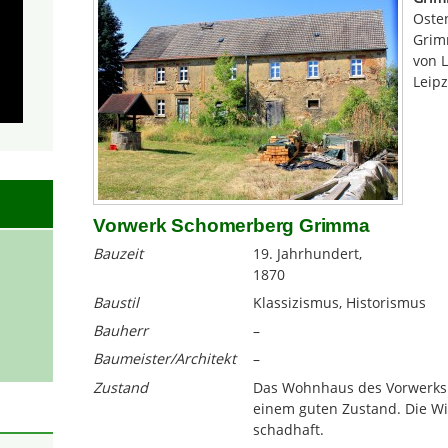
Osten
Grimm
von L
Leipz
Vorwerk Schomerberg Grimma
Bauzeit
19. Jahrhundert,
1870
Baustil
Klassizismus, Historismus
Bauherr
–
Baumeister/Architekt
–
Zustand
Das Wohnhaus des Vorwerks 
einem guten Zustand. Die Wi
schadhaft.