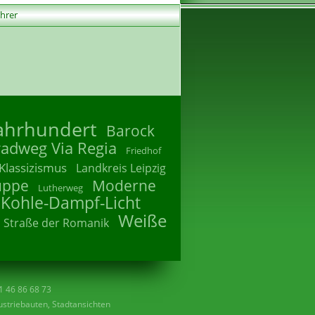
ührer
Jahrhundert
Barock
radweg Via Regia
Friedhof
Klassizismus
Landkreis Leipzig
uppe
Moderne
Lutherweg
 Kohle-Dampf-Licht
Weiße
Straße der Romanik
41 46 86 68 73
striebauten, Stadtansichten