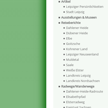
Artikel
Leipziger Persönlichkeiten
Stadt Leipzig
Ausstellungen & Museen
Reiseberichte
Dahlener Heide
Dübener Heide
Elbe
Goitzsche
Kohrener Land
Leipziger Neuseenland
Muldetal
Saale
Weiße Elster
Landkreis Leipzig
Landkreis Nordsachsen
Radwege/Wanderwege
Dahlener-Heide-Radroute
Elisabethpfad
Elsterradweg
Freistaat Sachsen