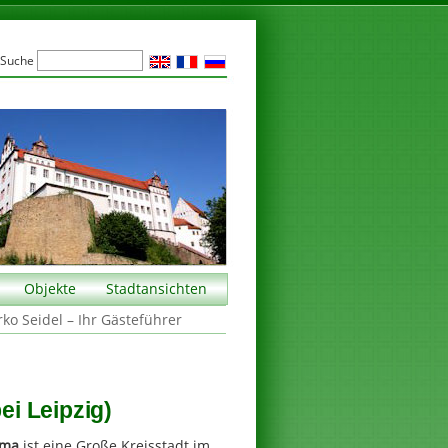
Suche
Objekte
Stadtansichten
rko Seidel – Ihr Gästeführer
i Leipzig)
mma
ist eine Große Kreisstadt im