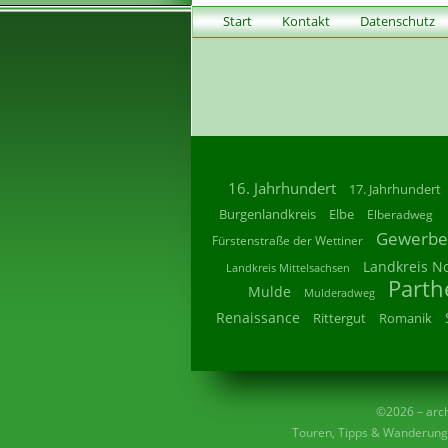
Start
Kontakt
Datenschutz
16. Jahrhundert
17. Jahrhundert
Burgenlandkreis
Elbe
Elberadweg
Gewerbe
Fürstenstraße der Wettiner
Landkreis N
Landkreis Mittelsachsen
Parth
Mulde
Mulderadweg
Renaissance
Rittergut
Romanik
©2026 – archi
Touren, Tipps & Wanderunge