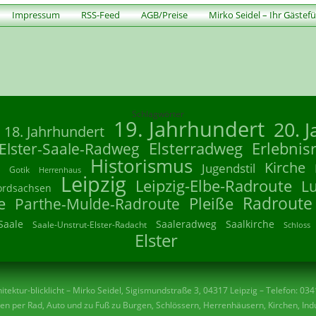
Impressum
RSS-Feed
AGB/Preise
Mirko Seidel – Ihr Gästef
Schlagwörter
19. Jahrhundert
20. 
18. Jahrhundert
Elsterradweg
Erlebnis
Elster-Saale-Radweg
Historismus
Kirche
Jugendstil
Gotik
Herrenhaus
Leipzig
Leipzig-Elbe-Radroute
L
ordsachsen
Radroute
e
Parthe-Mulde-Radroute
Pleiße
Saale
Saaleradweg
Saalkirche
Saale-Unstrut-Elster-Radacht
Schloss
Elster
tektur-blicklicht – Mirko Seidel, Sigismundstraße 3, 04317 Leipzig – Telefon: 03
n per Rad, Auto und zu Fuß zu Burgen, Schlössern, Herrenhäusern, Kirchen, Indu