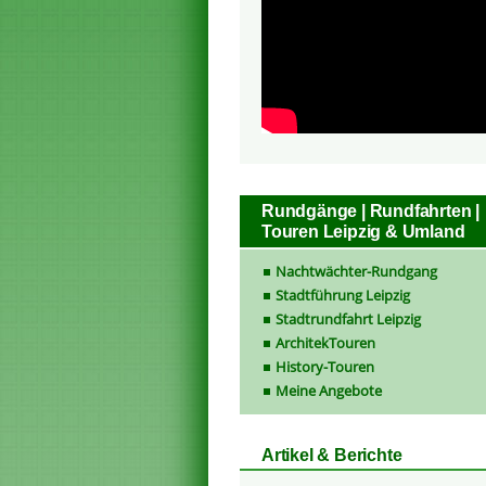
Rundgänge | Rundfahrten |
Touren Leipzig & Umland
Nachtwächter-Rundgang
Stadtführung Leipzig
Stadtrundfahrt Leipzig
ArchitekTouren
History-Touren
Meine Angebote
Artikel & Berichte