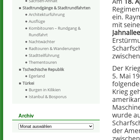
Am
18. A
Sachsen-Anhalt
Regimen
Stadtrundgänge & Stadtrundfahrten
Architekturführung
ein. Ra
Ausflüge
mit sein
Kombitouren – Rundgang &
Jahnalle
Rundfahrt
Erstürmu
Nachtwächter
Scharfsc
Radtouren & Wanderungen
zwischen
Stadtteilführung
Thementouren
Der Krie
Tschechische Republik
5. Mai 19
Egerland
folgende
Türkei
Burgen in Kilikien
Krieg ge
Istanbul & Bosporus
amerikan
Maschine
wurde auf
Archiv
Scharfsch
Archiv
der Amer
zwischen