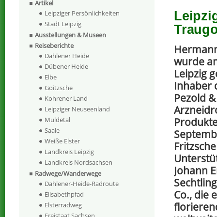
Artikel
Leipzi
Leipziger Persönlichkeiten
Stadt Leipzig
Traugo
Ausstellungen & Museen
Reiseberichte
Hermann 
Dahlener Heide
wurde am
Dübener Heide
Leipzig 
Elbe
Inhaber 
Goitzsche
Pezold & 
Kohrener Land
Arzneid
Leipziger Neuseenland
Produkte
Muldetal
Saale
Septemb
Weiße Elster
Fritzsche
Landkreis Leipzig
Unterstü
Landkreis Nordsachsen
Johann 
Radwege/Wanderwege
Sechtlin
Dahlener-Heide-Radroute
Co., die 
Elisabethpfad
floriere
Elsterradweg
Freistaat Sachsen