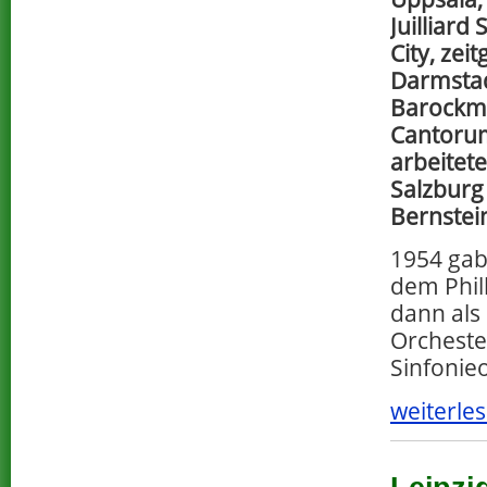
Juilliard
City, zei
Darmstad
Barockmu
Cantoru
arbeitete
Salzburg
Bernstei
1954 gab
dem Phi
dann als
Orchester
Sinfonie
weiterles