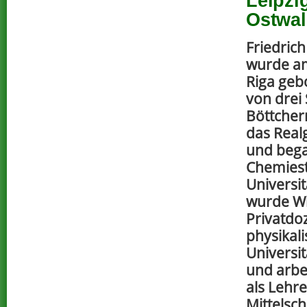
Leipzi
Ostwa
Friedric
wurde am
Riga geb
von drei
Böttcher
das Real
und bega
Chemies
Universi
wurde W
Privatdo
physikal
Universi
und arbe
als Lehr
Mittelsch