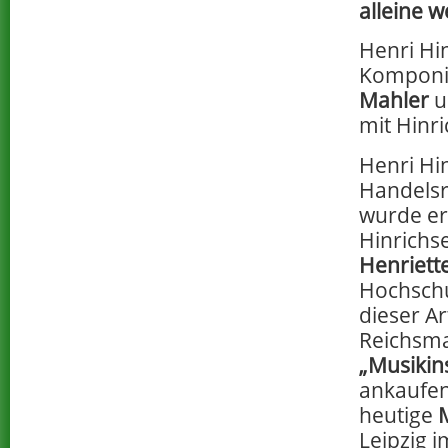
alleine w
Henri Hin
Komponi
Mahler
u
mit Hinr
Henri Hi
Handelsr
wurde er
Hinrichs
Henriett
Hochschul
dieser Ar
Reichsmar
„Musiki
ankaufen
heutige
Leipzig 