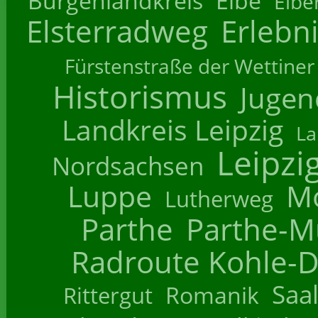
Burgenlandkreis
Elbe
Elbe
Elsterradweg
Erlebn
Fürstenstraße der Wettiner
Historismus
Jugend
Landkreis Leipzig
La
Leipzi
Nordsachsen
Luppe
M
Lutherweg
Parthe
Parthe-M
Radroute Kohle-D
Saa
Romanik
Rittergut