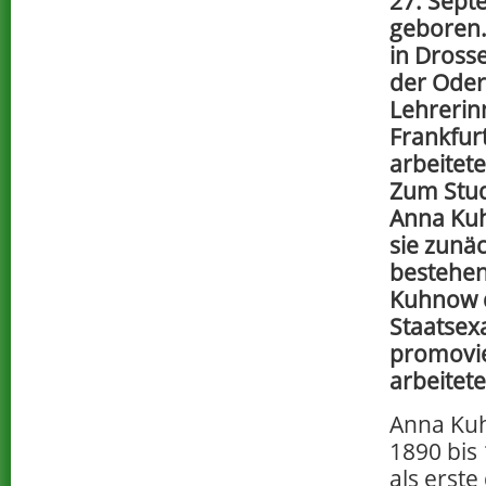
27. Sept
geboren.
in Dross
der Oder
Lehrerin
Frankfur
arbeitete
Zum Stud
Anna Kuh
sie zunäc
bestehen
Kuhnow d
Staatse
promovie
arbeitete
Anna Ku
1890 bis
als erste