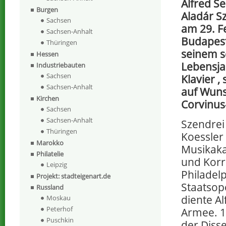
Alfred S
Burgen
Aladár S
Sachsen
am 29. F
Sachsen-Anhalt
Budapest
Thüringen
seinem s
Hessen
Lebensja
Industriebauten
Sachsen
Klavier ,
Sachsen-Anhalt
auf Wuns
Kirchen
Corvinus
Sachsen
Sachsen-Anhalt
Szendrei
Thüringen
Koessler
Marokko
Musikak
Philatelie
und Korr
Leipzig
Philadel
Projekt: stadteigenart.de
Staatsope
Russland
diente A
Moskau
Peterhof
Armee. 1
Puschkin
der Diss