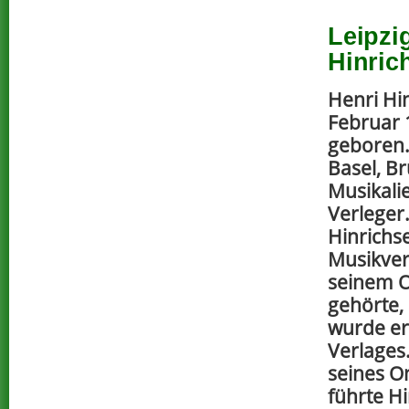
Leipzi
Hinric
Henri Hi
Februar 
geboren. 
Basel, B
Musikali
Verleger
Hinrichse
Musikverl
seinem 
gehörte, 
wurde er
Verlages
seines O
führte H