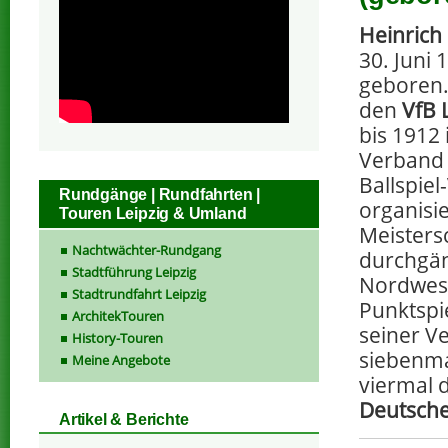
Heinrich
30. Juni 
geboren. 
den
VfB 
bis 1912
Verband 
Ballspiel
Rundgänge | Rundfahrten |
organisi
Touren Leipzig & Umland
Meisters
Nachtwächter-Rundgang
durchgän
Stadtführung Leipzig
Nordwest
Stadtrundfahrt Leipzig
Punktspi
ArchitekTouren
seiner V
History-Touren
siebenma
Meine Angebote
viermal 
Deutsche
Artikel & Berichte