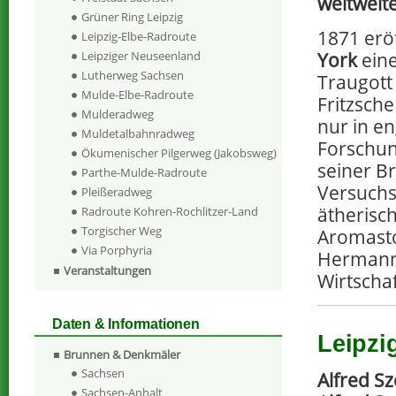
weltweit
Grüner Ring Leipzig
1871 eröf
Leipzig-Elbe-Radroute
York
ein
Leipziger Neuseenland
Lutherweg Sachsen
Traugott 
Mulde-Elbe-Radroute
Fritzsche
Mulderadweg
nur in e
Muldetalbahnradweg
Forschung
Ökumenischer Pilgerweg (Jakobsweg)
seiner B
Parthe-Mulde-Radroute
Versuchs
Pleißeradweg
ätherisch
Radroute Kohren-Rochlitzer-Land
Torgischer Weg
Aromasto
Via Porphyria
Hermann 
Veranstaltungen
Wirtscha
Daten & Informationen
Leipzi
Brunnen & Denkmäler
Sachsen
Alfred S
Sachsen-Anhalt