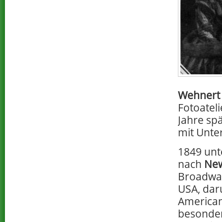
Wehnert
Fotoateli
Jahre sp
mit Unter
1849 unt
nach
New
Broadway
USA, dar
American
besonder