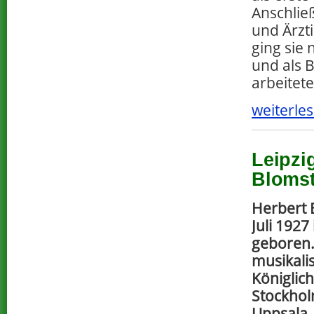
Anschlie
und Ärzt
ging sie
und als B
arbeitete
weiterles
Leipzi
Blomst
Herbert 
Juli 1927
geboren. 
musikali
Königlic
Stockhol
Uppsala, 