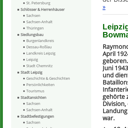
St. Petersburg
»
Schlösser & Herrenhäuser
Sachsen
Sachsen-Anhalt
Leipzi
Thüringen
Bowm
Siedlungsbau
Burgenlandkreis
Raymond
Dessau-Roßlau
April 192
Landkreis Leipzig
geboren
Leipzig
Stadt Chemnitz
Juni 194
Stadt Leipzig
und dien
Geschichte & Geschichten
Bataillon
Persönlichkeiten
Infanter
Tourismus
gehörte z
Stadtansichten
Division,
Sachsen
Landung 
Sachsen-Anhalt
Stadtbefestigungen
war.
Sachsen