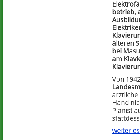
Elektrof
betrieb, 
Ausbild
Elektrike
Klavierun
älteren 
bei Masu
am Klavi
Klavierun
Von 1942
Landesmu
ärztliche
Hand nich
Pianist 
stattdess
weiterles