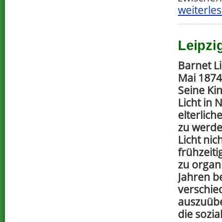
weiterles
Leipzi
Barnet L
Mai 1874
Seine Ki
Licht in 
elterlic
zu werde
Licht nic
frühzeiti
zu organ
Jahren b
verschied
auszuübe
die sozi