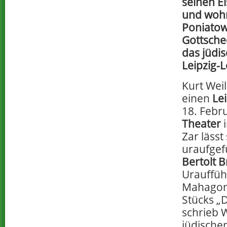
seinen E
und woh
Poniatow
Gottsche
das jüdi
Leipzig-L
Kurt Weill
einen
Le
18. Febr
Theater
i
Zar lässt
uraufgef
Bertolt B
Urauffüh
Mahagonn
Stücks „
schrieb 
jüdische