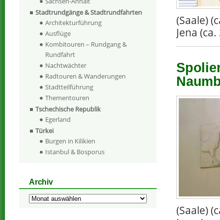
Sachsen-Anhalt
Stadtrundgänge & Stadtrundfahrten
(Saale) 
Architekturführung
Jena (ca.
Ausflüge
Kombitouren – Rundgang &
Rundfahrt
Spolie
Nachtwächter
Radtouren & Wanderungen
Naumbu
Stadtteilführung
Thementouren
Tschechische Republik
Egerland
Türkei
Burgen in Kilikien
Istanbul & Bosporus
Archiv
Archiv
(Saale) 