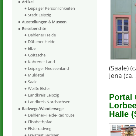
Artikel
Leipziger Persönlichkeiten
Stadt Leipzig
Ausstellungen & Museen
Reiseberichte
Dahlener Heide
Dübener Heide
Elbe
Goitzsche
Kohrener Land
(Saale) 
Leipziger Neuseenland
Jena (ca.
Muldetal
Saale
Weiße Elster
Landkreis Leipzig
Portal
Landkreis Nordsachsen
Lorbee
Radwege/Wanderwege
Halle (
Dahlener-Heide-Radroute
Elisabethpfad
Elsterradweg
Freistaat Sachsen