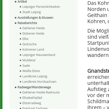
Artikel
Das Kohr
Leipziger Persönlichkeiten
Norden u
Stadt Leipzig
Geithain
Ausstellungen & Museen
Kohren, 
Reiseberichte
Dahlener Heide
Die Mögl
Dübener Heide
sind viel
Elbe
Startpun
Goitzsche
Lindenvo
Kohrener Land
wandern
Leipziger Neuseenland
Muldetal
Saale
Gnandst
Weiße Elster
erreichen
Landkreis Leipzig
Landkreis Nordsachsen
unterhal
Radwege/Wanderwege
Aufstieg 
Dahlener-Heide-Radroute
vor der 
Elisabethpfad
Schildmau
Elsterradweg
ihrem – 
Freistaat Sachsen