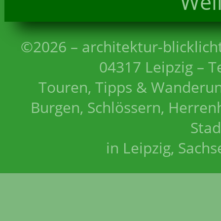
Wei
©2026 – architektur-blicklich
04317 Leipzig – T
Touren, Tipps & Wanderun
Burgen, Schlössern, Herrenh
Stad
in Leipzig, Sach