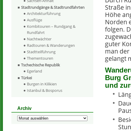
Sachsen-Anhalt
Straße i
Stadtrundgänge & Stadtrundfahrten
Höhe an
Architekturführung
Ausflüge
Norden e
Kombitouren – Rundgang &
folgen. D
Rundfahrt
zugewach
Nachtwächter
guter Ko
Radtouren & Wanderungen
man der 
Stadtteilführung
gelangt 
Thementouren
Tschechische Republik
Wanderu
Egerland
Burg Gn
Türkei
und zur
Burgen in Kilikien
Istanbul & Bosporus
Läng
Daue
Archiv
Paus
Archiv
Besi
Stun