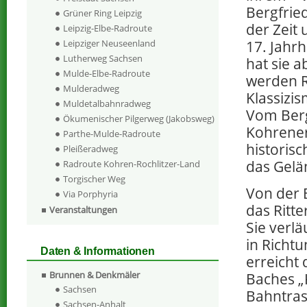
Bergfrie
Grüner Ring Leipzig
der Zeit
Leipzig-Elbe-Radroute
17. Jahr
Leipziger Neuseenland
Lutherweg Sachsen
hat sie 
Mulde-Elbe-Radroute
werden R
Mulderadweg
Klassizi
Muldetalbahnradweg
Vom Berg
Ökumenischer Pilgerweg (Jakobsweg)
Kohrener
Parthe-Mulde-Radroute
historisc
Pleißeradweg
das Gelä
Radroute Kohren-Rochlitzer-Land
Torgischer Weg
Von der 
Via Porphyria
das Ritt
Veranstaltungen
Sie verl
in Richt
Daten & Informationen
erreicht
Brunnen & Denkmäler
Baches „
Sachsen
Bahntras
Sachsen-Anhalt