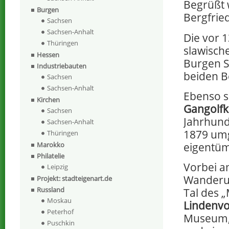
Begrüßt 
Burgen
Bergfrie
Sachsen
Sachsen-Anhalt
Die vor 
Thüringen
slawisch
Hessen
Burgen S
Industriebauten
beiden B
Sachsen
Sachsen-Anhalt
Ebenso s
Kirchen
Gangolfk
Sachsen
Jahrhund
Sachsen-Anhalt
1879 umg
Thüringen
eigentüm
Marokko
Philatelie
Vorbei a
Leipzig
Wanderun
Projekt: stadteigenart.de
Russland
Tal des 
Moskau
Lindenv
Peterhof
Museum, 
Puschkin