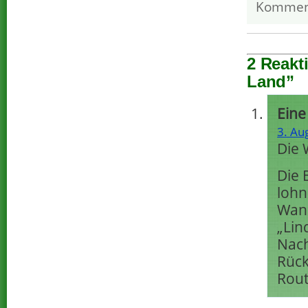
Kommen
2 Reakt
Land”
Eine
3. Au
Die 
Die 
lohn
Wan
„Lin
Nach
Rück
Rout