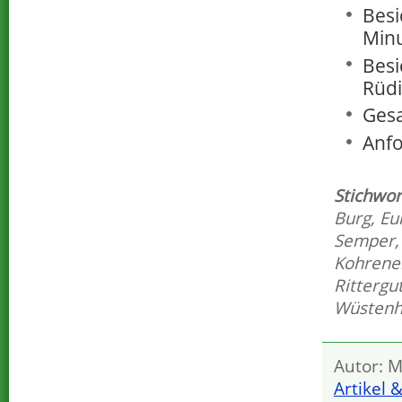
Besi
Minu
Besi
Rüdi
Gesa
Anfo
Stichwor
Burg
,
Eul
Semper
Kohrene
Rittergu
Wüstenh
Autor: M
Artikel 