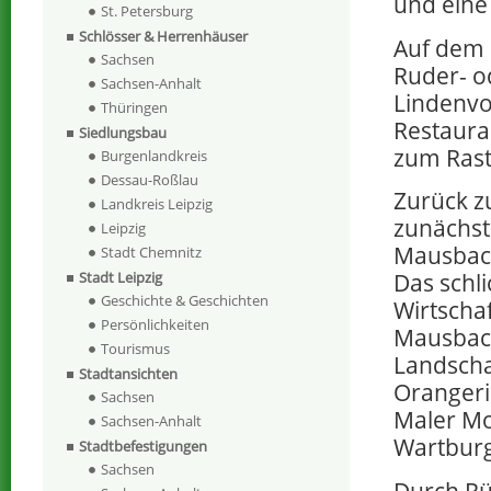
und eine 
St. Petersburg
Schlösser & Herrenhäuser
Auf dem 
Sachsen
Ruder- o
Sachsen-Anhalt
Lindenvo
Thüringen
Restaura
Siedlungsbau
zum Rast
Burgenlandkreis
Dessau-Roßlau
Zurück z
Landkreis Leipzig
zunächst
Leipzig
Mausbac
Stadt Chemnitz
Stadt Leipzig
Das schl
Geschichte & Geschichten
Wirtscha
Persönlichkeiten
Mausbach
Tourismus
Landscha
Stadtansichten
Orangeri
Sachsen
Maler Mo
Sachsen-Anhalt
Wartburg
Stadtbefestigungen
Sachsen
Durch Rü