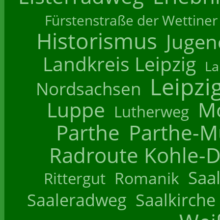
Fürstenstraße der Wettiner
Historismus
Jugend
Landkreis Leipzig
La
Leipzi
Nordsachsen
Luppe
M
Lutherweg
Parthe
Parthe-M
Radroute Kohle-D
Saa
Romanik
Rittergut
Saaleradweg
Saalkirche