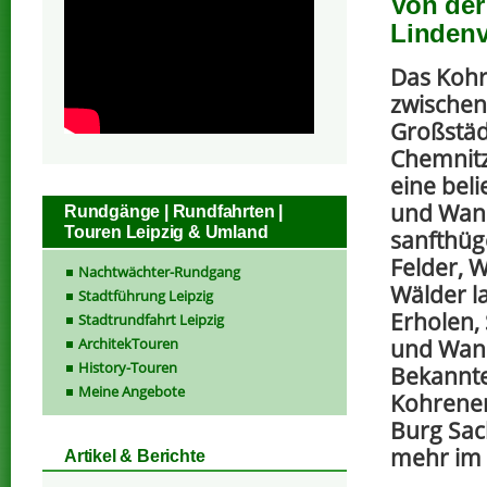
Von der
Lindenv
Das Kohr
zwischen
Großstäd
Chemnitz
eine beli
und Wand
Rundgänge | Rundfahrten |
Touren Leipzig & Umland
sanfthüg
Felder, 
Nachtwächter-Rundgang
Wälder l
Stadtführung Leipzig
Erholen,
Stadtrundfahrt Leipzig
ArchitekTouren
und Wand
History-Touren
Bekannte
Meine Angebote
Kohrener
Burg Sach
mehr im 
Artikel & Berichte