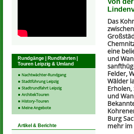
Von der
Lindenv
Das Kohr
zwischen
Großstäd
Chemnitz
eine beli
und Wand
Rundgänge | Rundfahrten |
Touren Leipzig & Umland
sanfthüg
Felder, 
Nachtwächter-Rundgang
Wälder l
Stadtführung Leipzig
Erholen,
Stadtrundfahrt Leipzig
ArchitekTouren
und Wand
History-Touren
Bekannte
Meine Angebote
Kohrener
Burg Sach
mehr im 
Artikel & Berichte