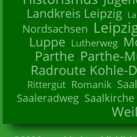
Landkreis Leipzig
La
Leipzi
Nordsachsen
Luppe
M
Lutherweg
Parthe
Parthe-M
Radroute Kohle-D
Saa
Romanik
Rittergut
Saaleradweg
Saalkirche
Wei