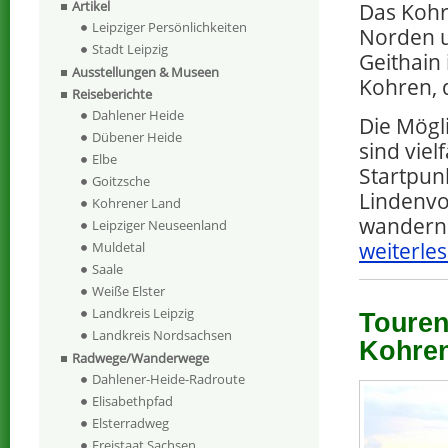
Artikel
Das Kohr
Leipziger Persönlichkeiten
Norden u
Stadt Leipzig
Geithain
Ausstellungen & Museen
Kohren, 
Reiseberichte
Dahlener Heide
Die Mögl
Dübener Heide
sind viel
Elbe
Startpun
Goitzsche
Lindenvo
Kohrener Land
wandern
Leipziger Neuseenland
weiterles
Muldetal
Saale
Weiße Elster
Landkreis Leipzig
Touren
Landkreis Nordsachsen
Kohre
Radwege/Wanderwege
Dahlener-Heide-Radroute
Elisabethpfad
Elsterradweg
Freistaat Sachsen