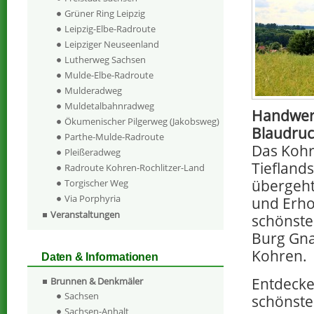
Grüner Ring Leipzig
Leipzig-Elbe-Radroute
Leipziger Neuseenland
Lutherweg Sachsen
Mulde-Elbe-Radroute
Mulderadweg
Muldetalbahnradweg
Handwerk
Ökumenischer Pilgerweg (Jakobsweg)
Blaudruc
Parthe-Mulde-Radroute
Das Kohre
Pleißeradweg
Tieflands
Radroute Kohren-Rochlitzer-Land
übergeht
Torgischer Weg
Via Porphyria
und Erho
Veranstaltungen
schönste
Burg Gna
Kohren.
Daten & Informationen
Entdecke
Brunnen & Denkmäler
Sachsen
schönste
Sachsen-Anhalt