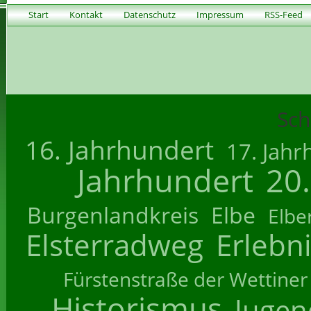
Start
Kontakt
Datenschutz
Impressum
RSS-Feed
Sch
16. Jahrhundert
17. Jahr
Jahrhundert
20
Burgenlandkreis
Elbe
Elbe
Elsterradweg
Erlebn
Fürstenstraße der Wettiner
Historismus
Jugend