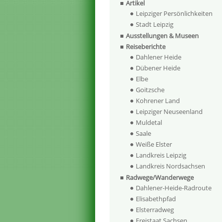
Artikel
Leipziger Persönlichkeiten
Stadt Leipzig
Ausstellungen & Museen
Reiseberichte
Dahlener Heide
Dübener Heide
Elbe
Goitzsche
Kohrener Land
Leipziger Neuseenland
Muldetal
Saale
Weiße Elster
Landkreis Leipzig
Landkreis Nordsachsen
Radwege/Wanderwege
Dahlener-Heide-Radroute
Elisabethpfad
Elsterradweg
Freistaat Sachsen