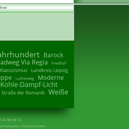
ührer
Jahrhundert
Barock
radweg Via Regia
Friedhof
Klassizismus
Landkreis Leipzig
uppe
Moderne
Lutherweg
 Kohle-Dampf-Licht
Weiße
Straße der Romanik
41 46 86 68 73
striebauten, Stadtansichten