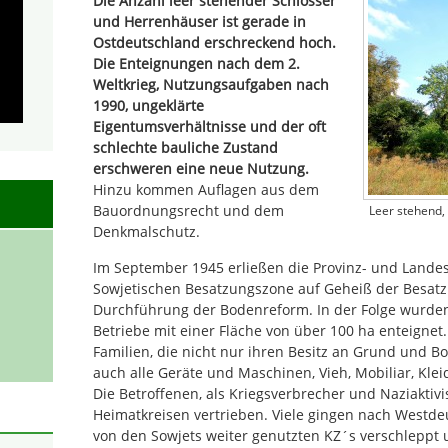
Die Anzahl leer stehender Schlösser
und Herrenhäuser ist gerade in
Ostdeutschland erschreckend hoch.
Die Enteignungen nach dem 2.
Weltkrieg, Nutzungsaufgaben nach
1990, ungeklärte
Eigentumsverhältnisse und der oft
schlechte bauliche Zustand
erschweren eine neue Nutzung.
Hinzu kommen Auflagen aus dem
Bauordnungsrecht und dem
Leer stehend, 
Denkmalschutz.
Im September 1945 erließen die Provinz- und Lande
Sowjetischen Besatzungszone auf Geheiß der Besa
Durchführung der Bodenreform. In der Folge wurden 
Betriebe mit einer Fläche von über 100 ha enteignet.
Familien, die nicht nur ihren Besitz an Grund und 
auch alle Geräte und Maschinen, Vieh, Mobiliar, Kl
Die Betroffenen, als Kriegsverbrecher und Naziaktivi
Heimatkreisen vertrieben. Viele gingen nach Westde
von den Sowjets weiter genutzten KZ´s verschleppt u