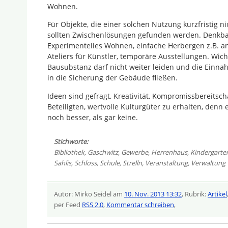
Wohnen.
Für Objekte, die einer solchen Nutzung kurzfristig 
sollten Zwischenlösungen gefunden werden. Denkbar
Experimentelles Wohnen, einfache Herbergen z.B. a
Ateliers für Künstler, temporäre Ausstellungen. Wich
Bausubstanz darf nicht weiter leiden und die Einn
in die Sicherung der Gebäude fließen.
Ideen sind gefragt, Kreativität, Kompromissbereitsch
Beteiligten, wertvolle Kulturgüter zu erhalten, denn
noch besser, als gar keine.
Stichworte:
Bibliothek
,
Gaschwitz
,
Gewerbe
,
Herrenhaus
,
Kindergarte
Sahlis
,
Schloss
,
Schule
,
Strelln
,
Veranstaltung
,
Verwaltung
Autor: Mirko Seidel am
10. Nov. 2013 13:32
, Rubrik:
Artikel
per Feed
RSS 2.0
,
Kommentar schreiben
,