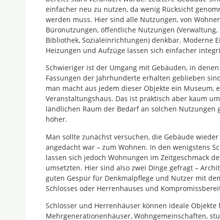
einfacher neu zu nutzen, da wenig Rücksicht geno
werden muss. Hier sind alle Nutzungen, von Wohne
Büronutzungen, öffentliche Nutzungen (Verwaltung,
Bibliothek, Sozialeinrichtungen) denkbar. Moderne 
Heizungen und Aufzüge lassen sich einfacher integr
Schwieriger ist der Umgang mit Gebäuden, in denen
Fassungen der Jahrhunderte erhalten geblieben sind
man macht aus jedem dieser Objekte ein Museum, ei
Veranstaltungshaus. Das ist praktisch aber kaum um
ländlichen Raum der Bedarf an solchen Nutzungen ge
höher.
Man sollte zunächst versuchen, die Gebäude wieder s
angedacht war – zum Wohnen. In den wenigstens S
lassen sich jedoch Wohnungen im Zeitgeschmack des
umsetzten. Hier sind also zwei Dinge gefragt – Arch
guten Gespür für Denkmalpflege und Nutzer mit dem
Schlosses oder Herrenhauses und Kompromissbereit
Schlösser und Herrenhäuser können ideale Objekte
Mehrgenerationenhäuser, Wohngemeinschaften, stu