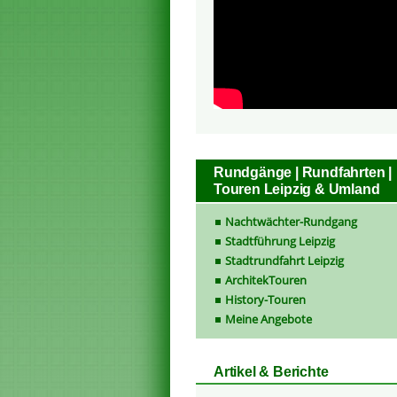
Rundgänge | Rundfahrten |
Touren Leipzig & Umland
Nachtwächter-Rundgang
Stadtführung Leipzig
Stadtrundfahrt Leipzig
ArchitekTouren
History-Touren
Meine Angebote
Artikel & Berichte