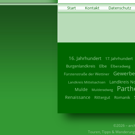
Start
Kontakt
Datenschutz
16. Jahrhundert
17. Jahrhundert
Burgenlandkreis
Elbe
Elberadweg
Gewerbe
Fürstenstraße der Wettiner
Landkreis N
Landkreis Mittelsachsen
Parth
Mulde
Mulderadweg
Renaissance
Rittergut
Romanik
©2026 – archi
Touren, Tipps & Wanderunge