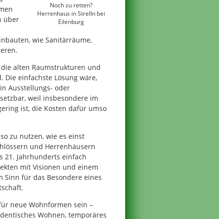
Noch zu retten?
mmen
Herrenhaus in Strelln bei
n über
Eilenburg
Einbauten, wie Sanitärräume,
ieren.
 die alten Raumstrukturen und
. Die einfachste Lösung wäre,
n Ausstellungs- oder
setzbar, weil insbesondere im
ring ist, die Kosten dafür umso
o zu nutzen, wie es einst
chlössern und Herrenhäusern
 21. Jahrhunderts einfach
itekten mit Visionen und einem
 Sinn für das Besondere eines
schaft.
 für neue Wohnformen sein –
dentisches Wohnen, temporäres