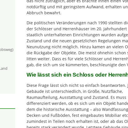
das nicht zuträglich, aber es brachte ihnen einen Vo
notdürftig und mit geringstem Aufwand, erhalten und
Abbruch bewahrt.
Die politischen Veränderungen nach 1990 stellten di
der Schlösser und Herrenhäuser im 20. Jahrhundert 
staatlich unterhaltenen Einrichtungen wurden aufge
Zustand und die neuen gesetzlichen Regelungen ma
Neunutzung nicht möglich. Hinzu kamen an vielen Or
kobsweg)
die Rückgabe der Objekte. Die meist ohnehin schon
litten weiter. Dass es für viele Schlösser und Herr
gab, die sich um sie kümmerten, beschleunigte den V
-Land
Wie lässt sich ein Schloss oder Herren
Diese Frage lässt sich nicht so einfach beantworten.
Gebäude ist unterschiedlich, in Größe, Nutzfläche,
Raumaufteilung, Ausstattung und Zustand. Es muss
differenziert werden, ob es sich um ein Objekt hande
dem die historische Ausstattung – also Wandfassung
Decken und Fußböden, fest eingebautes Mobiliar etc
zumindest in Teilen noch erhalten ist, oder ab das O
bereits stark verändert wurde. Letztere Gebäude sin