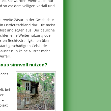
rteil. Sie wurden, wenn auch nur
 so vor dem völligen Verfall und
e zweite Zäsur in der Geschichte
in Ostdeutschland dar. Die meist
löst und zogen aus. Der bauliche
chten eine Weiternutzung oder
ten Rechtsstreitigkeiten über
 stark geschädigten Gebäude
enhäuser nun keine Nutzer mehr
erfall.
haus sinnvoll nutzen?
 Jedes
lt, bei
en,
. –
bjekt
d