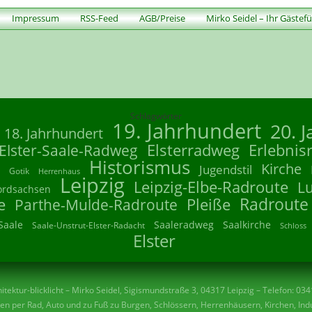
Impressum
RSS-Feed
AGB/Preise
Mirko Seidel – Ihr Gästef
Schlagwörter
19. Jahrhundert
20. 
18. Jahrhundert
Elsterradweg
Erlebnis
Elster-Saale-Radweg
Historismus
Kirche
Jugendstil
Gotik
Herrenhaus
Leipzig
Leipzig-Elbe-Radroute
L
ordsachsen
Radroute
e
Parthe-Mulde-Radroute
Pleiße
Saale
Saaleradweg
Saalkirche
Saale-Unstrut-Elster-Radacht
Schloss
Elster
tektur-blicklicht – Mirko Seidel, Sigismundstraße 3, 04317 Leipzig – Telefon: 03
n per Rad, Auto und zu Fuß zu Burgen, Schlössern, Herrenhäusern, Kirchen, Indu