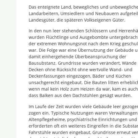
Das enteignete Land, bewegliches und unbeweglich
Landarbeitern, Umsiedlern und Neubauern aufgeteilt
Landesgüter, die späteren Volkseigenen Güter.
In den nun leer stehenden Schlössern und Herrenh
wurden Flüchtlinge und Ausgebombte untergebrach
der extremen Wohnungsnot nach dem Krieg geschul
war. Die Folge war eine Übernutzung der Gebäude u
damit einhergehende Überbeanspruchung der
Bausubstanz. Grundrisse wurden verändert, Wände
Decken ohne Rücksicht ohne wertvolle Wand- und
Deckenfassungen eingezogen, Bäder und Küchen
unsachgerecht eingebaut. Die Bauten litten erhebli
wenn mal kein Holz zum Heizen da war, kam es auch 
dass Balken aus den Dachstühlen gesägt wurden.
Im Laufe der Zeit wurden viele Gebäude leer gezoge
zogen ein. Typische Nutzungen waren Verwaltungen,
Altenpflegeheime, psychiatrische Einrichtungen un
erforderten oft ein weiteres Eingreifen in die Subs
Fahrstühle wurden eingebaut, Grundrisse erneut ve