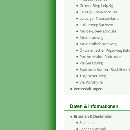
Grüner Ring Leipzig
Leipzig-Elbe-Radroute
Leipziger Neuseenland
Lutherweg Sachsen
Mulde-Elbe-Radroute
Mulderadweg
Muldetalbahnradweg
Ökumenischer Pilgerweg (Ja
Parthe-Mulde-Radroute
Pleißeradweg
Radroute Kohren-Rochlitzer
Torgischer Weg
Via Porphyria
Veranstaltungen
Daten & Informationen
Brunnen & Denkmäler
Sachsen
Sachsen-Anhalt