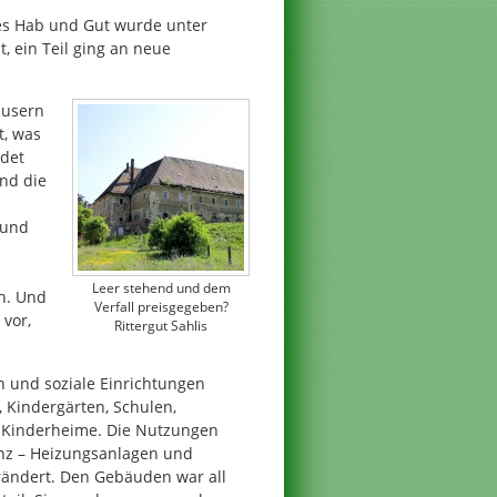
es Hab und Gut wurde unter
, ein Teil ging an neue
äusern
t, was
det
nd die
 und
Leer stehend und dem
ch. Und
Verfall preisgegeben?
vor,
Rittergut Sahlis
n und soziale Einrichtungen
 Kindergärten, Schulen,
d Kinderheime. Die Nutzungen
tanz – Heizungsanlagen und
rändert. Den Gebäuden war all