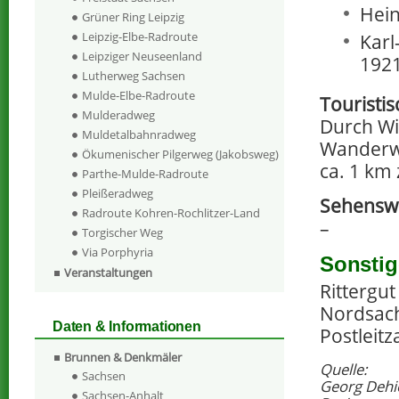
Hein
Grüner Ring Leipzig
Leipzig-Elbe-Radroute
Karl
Leipziger Neuseenland
1921
Lutherweg Sachsen
Mulde-Elbe-Radroute
Touristi
Mulderadweg
Durch Wi
Muldetalbahnradweg
Wanderwe
Ökumenischer Pilgerweg (Jakobsweg)
ca. 1 km 
Parthe-Mulde-Radroute
Pleißeradweg
Sehenswe
Radroute Kohren-Rochlitzer-Land
–
Torgischer Weg
Via Porphyria
Sonstig
Veranstaltungen
Rittergu
Nordsac
Daten & Informationen
Postleitz
Brunnen & Denkmäler
Quelle:
Sachsen
Georg Dehi
Sachsen-Anhalt