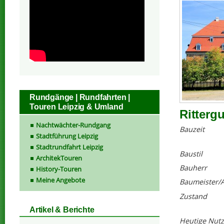
Rundgänge | Rundfahrten |
Touren Leipzig & Umland
Ritterg
Nachtwächter-Rundgang
Bauzeit
Stadtführung Leipzig
Stadtrundfahrt Leipzig
Baustil
ArchitekTouren
Bauherr
History-Touren
Meine Angebote
Baumeister/A
Zustand
Artikel & Berichte
Heutige Nut