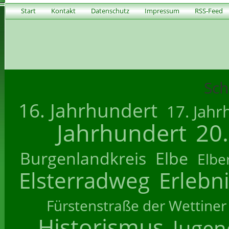
Start
Kontakt
Datenschutz
Impressum
RSS-Feed
Sch
16. Jahrhundert
17. Jahr
Jahrhundert
20
Burgenlandkreis
Elbe
Elbe
Elsterradweg
Erlebn
Fürstenstraße der Wettiner
Historismus
Jugend