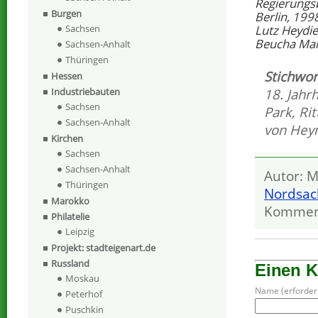
Regierungs
Burgen
Berlin, 199
Lutz Heydie
Sachsen
Beucha Mar
Sachsen-Anhalt
Thüringen
Stichwor
Hessen
Industriebauten
18. Jahr
Sachsen
Park
,
Rit
Sachsen-Anhalt
von Heyn
Kirchen
Sachsen
Sachsen-Anhalt
Autor: M
Thüringen
Nordsac
Marokko
Kommen
Philatelie
Leipzig
Projekt: stadteigenart.de
Russland
Einen 
Moskau
Name (erforderl
Peterhof
Puschkin