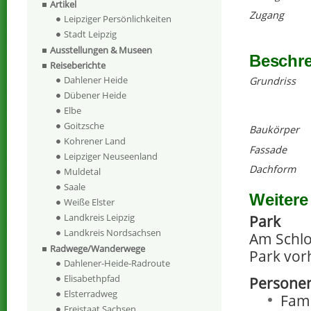
Artikel
Zugang
Leipziger Persönlichkeiten
Stadt Leipzig
Ausstellungen & Museen
Beschr
Reiseberichte
Dahlener Heide
Grundriss
Dübener Heide
Elbe
Goitzsche
Baukörper
Kohrener Land
Fassade
Leipziger Neuseenland
Dachform
Muldetal
Saale
Weitere
Weiße Elster
Landkreis Leipzig
Park
Landkreis Nordsachsen
Am Schlo
Radwege/Wanderwege
Park vor
Dahlener-Heide-Radroute
Elisabethpfad
Personen
Elsterradweg
Fami
Freistaat Sachsen