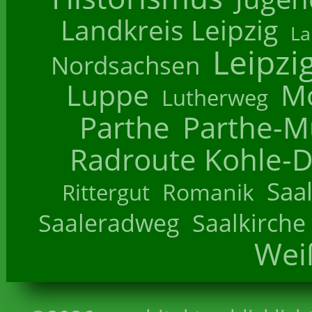
Landkreis Leipzig
La
Leipzi
Nordsachsen
Luppe
M
Lutherweg
Parthe
Parthe-M
Radroute Kohle-D
Saa
Romanik
Rittergut
Saaleradweg
Saalkirche
Wei