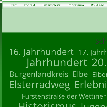
Start
Kontakt
Datenschutz
Impressum
RSS-Feed
Sch
16. Jahrhundert
17. Jahr
Jahrhundert
20
Burgenlandkreis
Elbe
Elbe
Elsterradweg
Erlebn
Fürstenstraße der Wettiner
Historismus
Jugend