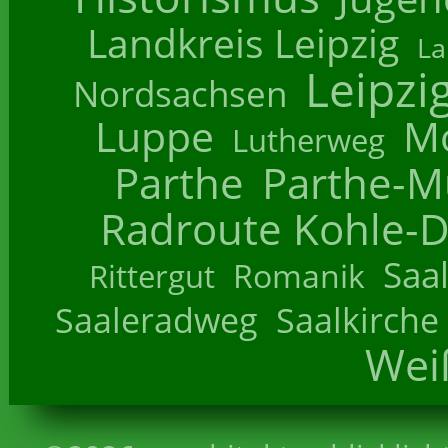
Landkreis Leipzig
La
Leipzi
Nordsachsen
Luppe
M
Lutherweg
Parthe
Parthe-M
Radroute Kohle-D
Saa
Romanik
Rittergut
Saaleradweg
Saalkirche
Wei