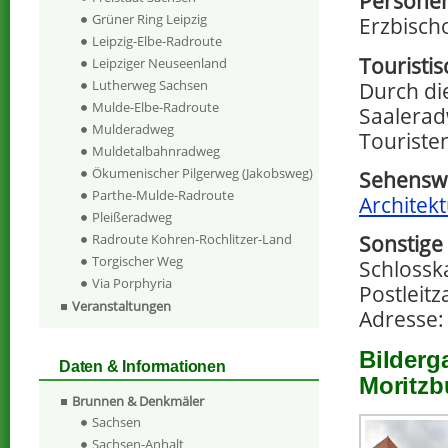
Persone
Grüner Ring Leipzig
Erzbisch
Leipzig-Elbe-Radroute
Touristi
Leipziger Neuseenland
Lutherweg Sachsen
Durch die
Mulde-Elbe-Radroute
Saalerad
Mulderadweg
Touriste
Muldetalbahnradweg
Ökumenischer Pilgerweg (Jakobsweg)
Sehenswer
Parthe-Mulde-Radroute
Architekt
Pleißeradweg
Sonstige
Radroute Kohren-Rochlitzer-Land
Torgischer Weg
Schlosska
Via Porphyria
Postleitz
Veranstaltungen
Adresse:
Bilderg
Daten & Informationen
Moritzb
Brunnen & Denkmäler
Sachsen
Sachsen-Anhalt