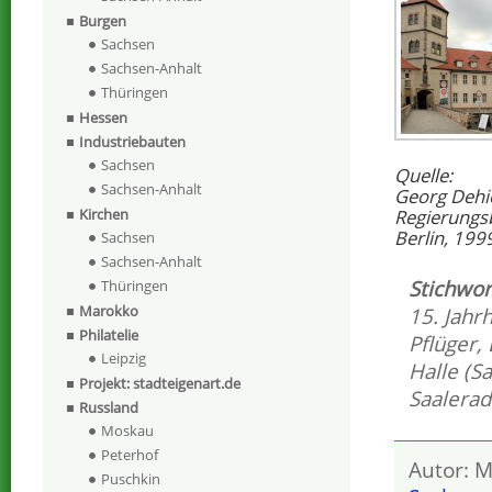
Burgen
Sachsen
Sachsen-Anhalt
Thüringen
Hessen
Industriebauten
Sachsen
Quelle:
Sachsen-Anhalt
Georg Dehi
Regierungs
Kirchen
Berlin, 199
Sachsen
Sachsen-Anhalt
Stichwor
Thüringen
Marokko
15. Jahr
Philatelie
Pflüger
,
Leipzig
Halle (Sa
Projekt: stadteigenart.de
Saalera
Russland
Moskau
Peterhof
Autor: M
Puschkin