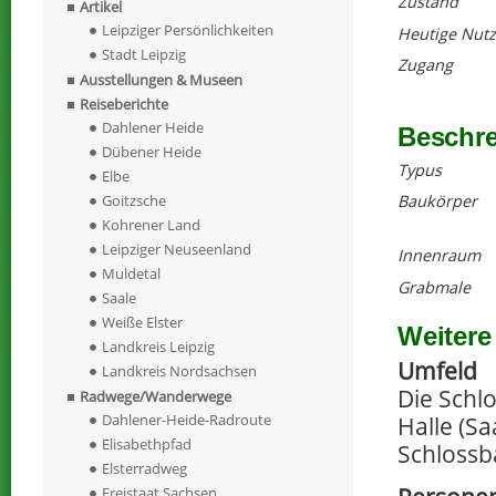
Zustand
Artikel
Leipziger Persönlichkeiten
Heutige Nut
Stadt Leipzig
Zugang
Ausstellungen & Museen
Reiseberichte
Dahlener Heide
Beschr
Dübener Heide
Typus
Elbe
Baukörper
Goitzsche
Kohrener Land
Leipziger Neuseenland
Innenraum
Muldetal
Grabmale
Saale
Weiße Elster
Weitere
Landkreis Leipzig
Umfeld
Landkreis Nordsachsen
Die Schl
Radwege/Wanderwege
Dahlener-Heide-Radroute
Halle (Sa
Elisabethpfad
Schlossb
Elsterradweg
Freistaat Sachsen