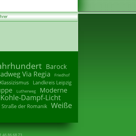
ührer
Jahrhundert
Barock
radweg Via Regia
Friedhof
Klassizismus
Landkreis Leipzig
uppe
Moderne
Lutherweg
 Kohle-Dampf-Licht
Weiße
Straße der Romanik
41 46 86 68 73