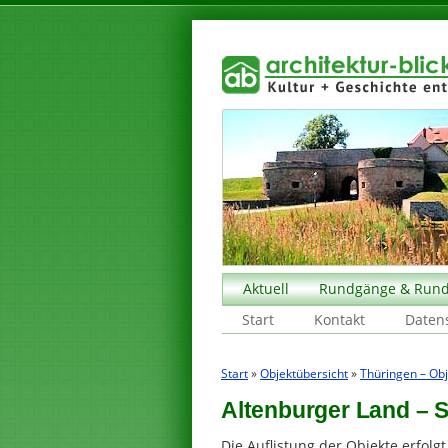
Aktuell
Rundgänge & Rund
Start
Kontakt
Daten
Start
»
Objektübersicht
»
Thüringen – Obj
Altenburger Land – 
Die Auflistung der Objekte erfol