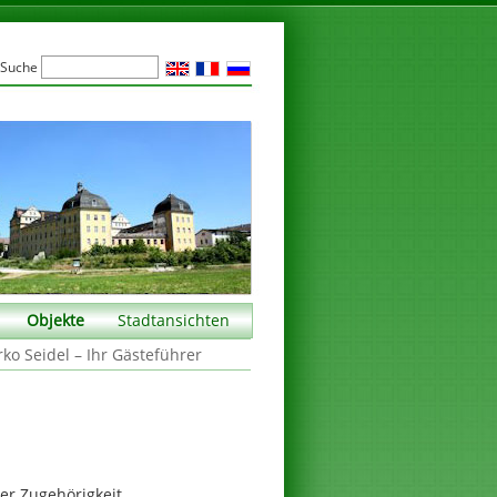
Suche
Objekte
Stadtansichten
rko Seidel – Ihr Gästeführer
er Zugehörigkeit.