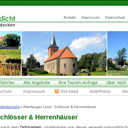
Kontakt
Impressum
Datenschutz
fahrten
Alle Angebote
Ihre Touren-Anfrage
Über mich
schutz
Impressum
RSS-Feed
AGB/Preise
Mi
ektübersicht
» Altenburger Land – Schlösser & Herrenhäuser
Schlösser & Herrenhäuser
gt nach den
Ortsnamen
, unabhängig von deren verwaltungspolitisch