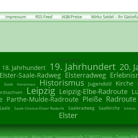
Impressum
RSS-Feed
AGB/Preise
Mirko Seidel – Ihr Gästef
Schlagwörter
19. Jahrhundert
20. 
18. Jahrhundert
Elsterradweg
Erlebnis
Elster-Saale-Radweg
Historismus
Kirche
Jugendstil
Gotik
Herrenhaus
Leipzig
Leipzig-Elbe-Radroute
L
ordsachsen
Radroute
e
Parthe-Mulde-Radroute
Pleiße
Saale
Saaleradweg
Saalkirche
Saale-Unstrut-Elster-Radacht
Schloss
Elster
tektur-blicklicht – Mirko Seidel, Sigismundstraße 3, 04317 Leipzig – Telefon: 03