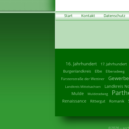
Start
Kontakt
Datenschutz
16. Jahrhundert
17. Jahrhundert
Burgenlandkreis
Elbe
Elberadweg
Gewerbe
Fürstenstraße der Wettiner
Landkreis N
Landkreis Mittelsachsen
Parth
Mulde
Mulderadweg
Renaissance
Rittergut
Romanik
©2026 – archi