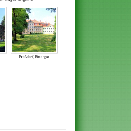
Prößdorf, Rittergut