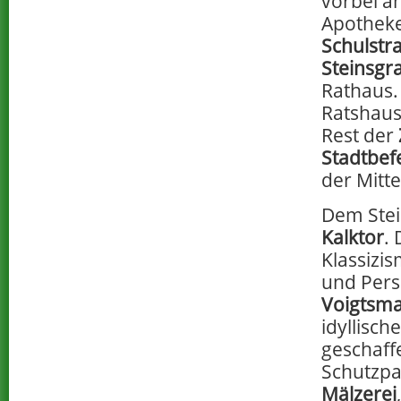
vorbei a
Apotheke
Schulstr
Steinsgr
Rathaus.
Ratshaus
Rest der
Stadtbef
der Mitt
Dem Stei
Kalktor
.
Klassizi
und Pers
Voigtsm
idyllisch
geschaf
Schutzpat
Mälzerei