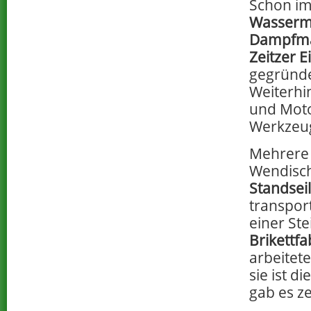
Schon im
Wasserm
Dampfma
Zeitzer 
gegründe
Weiterhi
und Moto
Werkzeu
Mehrer
Wendisch
Standsei
transpor
einer St
Brikettf
arbeitete
sie ist d
gab es z