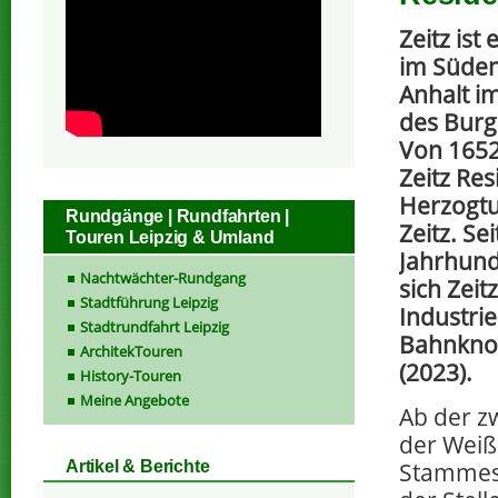
Zeitz ist 
im Süden
Anhalt im
des Burg
Von 1652
Zeitz Re
Herzogt
Rundgänge | Rundfahrten |
Zeitz. Se
Touren Leipzig & Umland
Jahrhund
Nachtwächter-Rundgang
sich Zeit
Stadtführung Leipzig
Industri
Stadtrundfahrt Leipzig
Bahnknot
ArchitekTouren
(2023).
History-Touren
Meine Angebote
Ab der zw
der Weiß
Stammesz
Artikel & Berichte