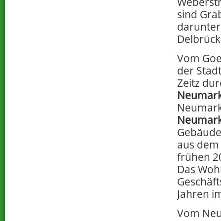
Weberst
sind Gra
darunter
Delbrück
Vom Goet
der Stad
Zeitz dur
Neumark
Neumark
Neumark
Gebäude
aus dem 
frühen 2
Das Woh
Geschäft
Jahren im
Vom Neum