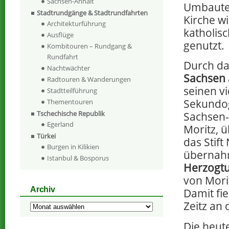
Sachsen-Anhalt
Umbauten
Stadtrundgänge & Stadtrundfahrten
Kirche w
Architekturführung
katholis
Ausflüge
genutzt.
Kombitouren – Rundgang &
Rundfahrt
Durch d
Nachtwächter
Sachsen
Radtouren & Wanderungen
seinen vi
Stadtteilführung
Sekundo
Thementouren
Tschechische Republik
Sachsen
Egerland
Moritz, 
Türkei
das Stif
Burgen in Kilikien
übernahm
Istanbul & Bosporus
Herzogtu
von Mori
Archiv
Damit fi
Zeitz an
Archiv
Die heut