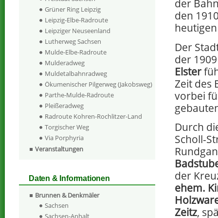
der Bahn
Grüner Ring Leipzig
den 1910
Leipzig-Elbe-Radroute
heutigen
Leipziger Neuseenland
Lutherweg Sachsen
Der Stad
Mulde-Elbe-Radroute
der 1909
Mulderadweg
Elster
füh
Muldetalbahnradweg
Zeit des
Ökumenischer Pilgerweg (Jakobsweg)
vorbei f
Parthe-Mulde-Radroute
gebaute
Pleißeradweg
Radroute Kohren-Rochlitzer-Land
Durch di
Torgischer Weg
Scholl-St
Via Porphyria
Rundgan
Veranstaltungen
Badstube
der Kreu
Daten & Informationen
ehem. K
Brunnen & Denkmäler
Holzware
Sachsen
Zeitz
, sp
Sachsen-Anhalt