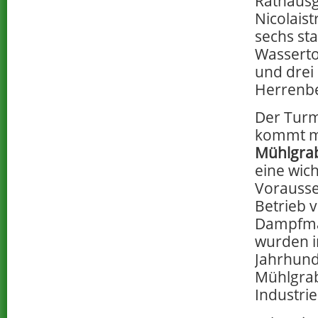
Rathausg
Nicolais
sechs st
Wassertor
und drei 
Herrenbe
Der Turm
kommt 
Mühlgra
eine wich
Vorausse
Betrieb 
Dampfma
wurden i
Jahrhund
Mühlgra
Industri