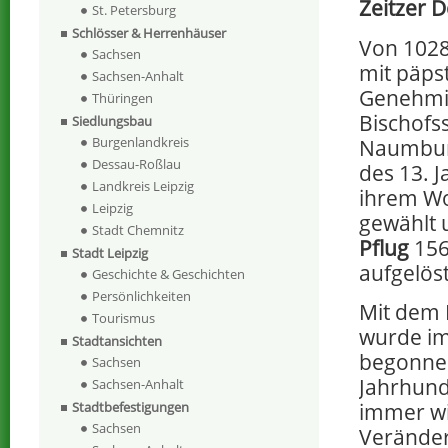
Zeitzer 
St. Petersburg
Schlösser & Herrenhäuser
Von 1028
Sachsen
mit päpst
Sachsen-Anhalt
Genehmi
Thüringen
Bischofss
Siedlungsbau
Burgenlandkreis
Naumburg
Dessau-Roßlau
des 13. J
Landkreis Leipzig
ihrem Wo
Leipzig
gewählt 
Stadt Chemnitz
Pflug
156
Stadt Leipzig
aufgelöst
Geschichte & Geschichten
Persönlichkeiten
Mit dem
Tourismus
wurde im
Stadtansichten
begonnen
Sachsen
Jahrhund
Sachsen-Anhalt
immer w
Stadtbefestigungen
Sachsen
Verände