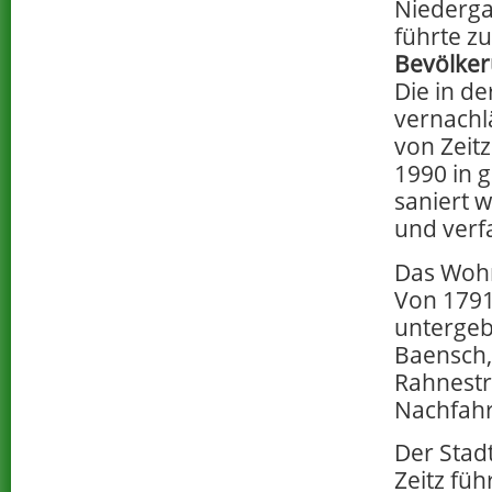
Niederga
führte z
Bevölke
Die in d
vernachlä
von Zeitz
1990 in 
saniert 
und verf
Das Wo
Von 1791
untergeb
Baensch,
Rahnestr
Nachfah
Der Stad
Zeitz füh