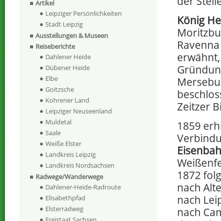
der Stel
Artikel
Leipziger Persönlichkeiten
König Hei
Stadt Leipzig
Moritzbu
Ausstellungen & Museen
Ravenna 
Reiseberichte
erwähnt, 
Dahlener Heide
Gründung
Dübener Heide
Elbe
Mersebur
Goitzsche
beschlos
Kohrener Land
Zeitzer B
Leipziger Neuseenland
Muldetal
1859 erhi
Saale
Verbindu
Weiße Elster
Eisenba
Landkreis Leipzig
Weißenfe
Landkreis Nordsachsen
1872 fol
Radwege/Wanderwege
nach Alt
Dahlener-Heide-Radroute
nach Lei
Elisabethpfad
Elsterradweg
nach Cam
Freistaat Sachsen