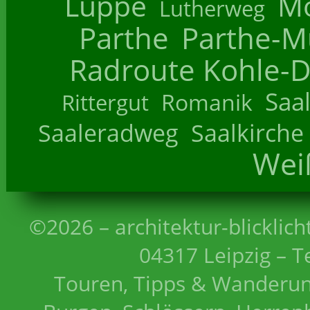
Luppe
M
Lutherweg
Parthe
Parthe-M
Radroute Kohle-D
Saa
Romanik
Rittergut
Saaleradweg
Saalkirche
Wei
©2026 – architektur-blicklich
04317 Leipzig – T
Touren, Tipps & Wanderun