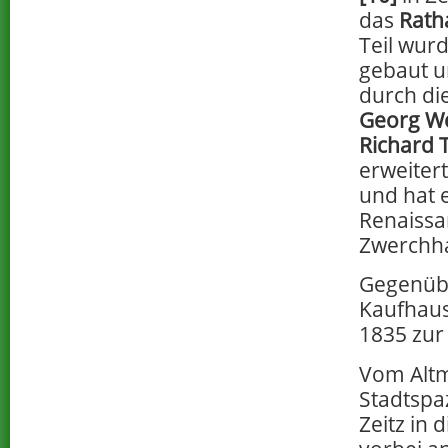
das
Rath
Teil wur
gebaut u
durch di
Georg W
Richard
erweiter
und hat e
Renaissa
Zwerchh
Gegenüb
Kaufhaus
1835 zu
Vom Altm
Stadtspa
Zeitz in 