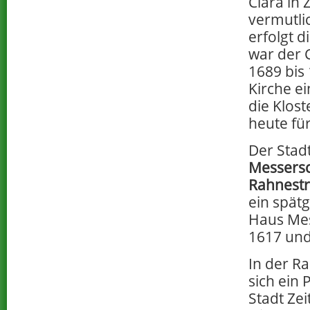
Clara in 
vermutli
erfolgt d
war der 
1689 bis 
Kirche e
die Klost
heute fü
Der Stad
Messers
Rahnest
ein spät
Haus Mes
1617 und 
In der R
sich ein
Stadt Zei