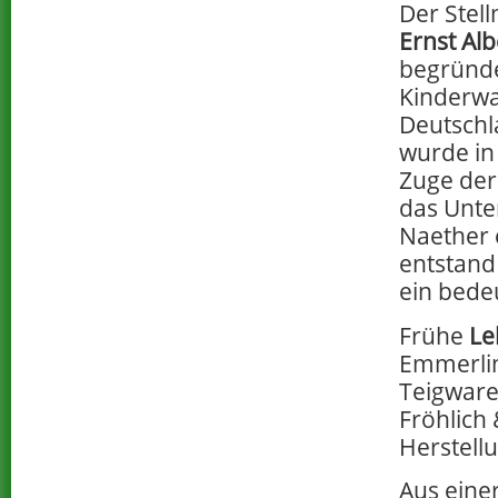
Der Stel
Ernst Al
begründe
Kinderw
Deutschl
wurde in
Zuge der
das Unte
Naether 
entstand
ein bedeu
Frühe
Le
Emmerlin
Teigwaren
Fröhlich
Herstell
Aus eine