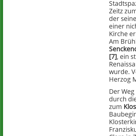
Stadtspa
Zeitz zu
der sei
einer nic
Kirche e
Am Brühl
Senckend
[7]
, ein s
Renaissa
wurde. V
Herzog M
Der Weg 
durch di
zum
Klos
Baubegi
Klosterki
Franzisk