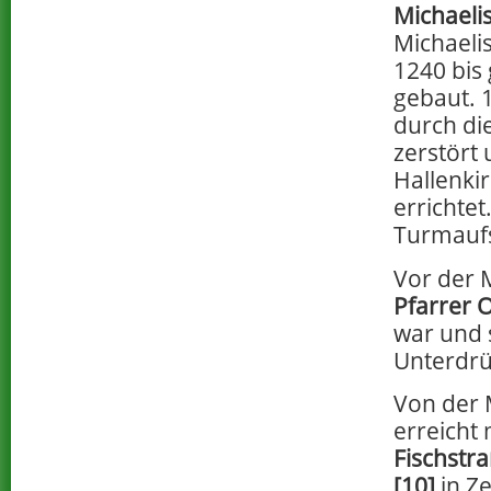
Michaelis
Michaeli
1240 bis
gebaut. 
durch di
zerstört
Hallenki
errichtet
Turmaufs
Vor der M
Pfarrer 
war und 
Unterdrü
Von der 
erreicht
Fischstr
[10]
in Ze