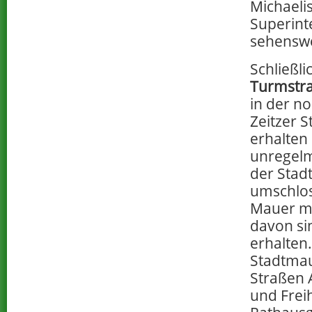
Michaelis
Superint
sehenswe
Schließlic
Turmstra
in der n
Zeitzer 
erhalten 
unregelm
der Stadt
umschlos
Mauer mi
davon si
erhalten.
Stadtmau
Straßen 
und Frei