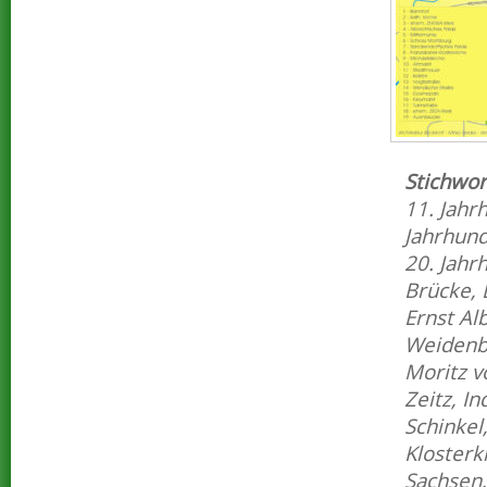
Stichwor
11. Jahr
Jahrhund
20. Jahr
Brücke
,
Ernst Al
Weidenb
Moritz v
Zeitz
,
In
Schinkel
Klosterk
Sachsen