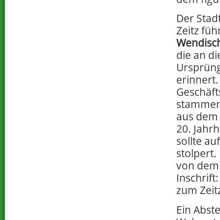
Der Stad
Zeitz führ
Wendisch
die an di
Ursprüng
erinnert
Geschäft
stammen
aus dem 
20. Jahr
sollte a
stolpert.
von dem 
Inschrif
zum Zeit
Ein Abst