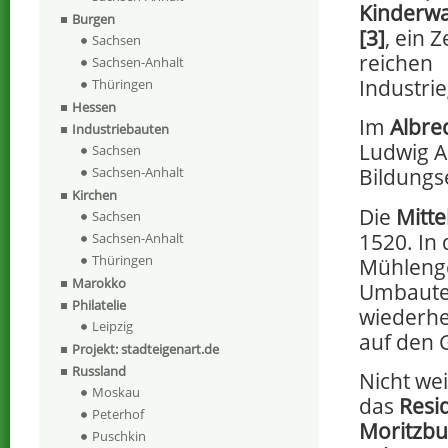
Kinderwa
Burgen
[3]
, ein 
Sachsen
reichen
Sachsen-Anhalt
Industrie
Thüringen
Hessen
Im
Albre
Industriebauten
Ludwig A
Sachsen
Sachsen-Anhalt
Bildungs
Kirchen
Die
Mitte
Sachsen
1520. In
Sachsen-Anhalt
Thüringen
Mühleng
Marokko
Umbaute
Philatelie
wiederhe
Leipzig
auf den 
Projekt: stadteigenart.de
Russland
Nicht wei
Moskau
das
Resi
Peterhof
Moritzbu
Puschkin