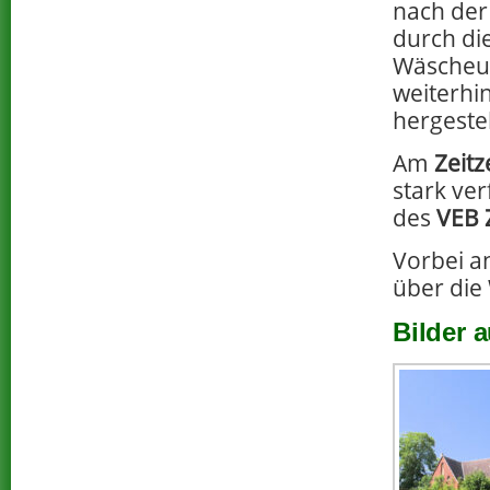
nach der
durch di
Wäscheun
weiterhi
hergestel
Am
Zeit
stark ver
des
VEB Z
Vorbei a
über die 
Bilder 