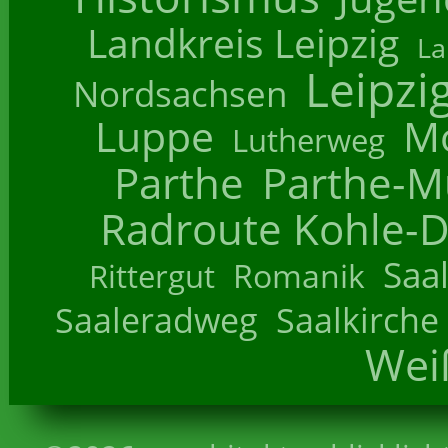
Landkreis Leipzig
La
Leipzi
Nordsachsen
Luppe
M
Lutherweg
Parthe
Parthe-M
Radroute Kohle-D
Saa
Romanik
Rittergut
Saaleradweg
Saalkirche
Wei