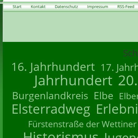
Start
Kontakt
Datenschutz
Impressum
RSS-Feed
Sch
16. Jahrhundert
17. Jahr
Jahrhundert
20
Burgenlandkreis
Elbe
Elbe
Elsterradweg
Erlebn
Fürstenstraße der Wettiner
Historismus
Jugend