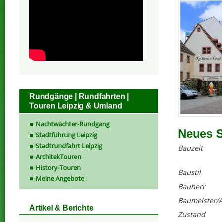
Rundgänge | Rundfahrten |
Touren Leipzig & Umland
Nachtwächter-Rundgang
Neues S
Stadtführung Leipzig
Stadtrundfahrt Leipzig
Bauzeit
ArchitekTouren
History-Touren
Baustil
Meine Angebote
Bauherr
Baumeister/A
Artikel & Berichte
Zustand