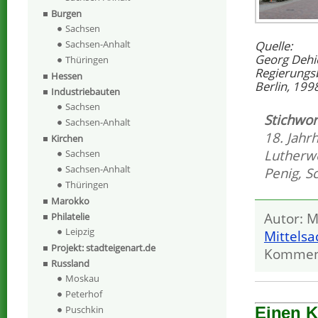
Burgen
Sachsen
Quelle:
Sachsen-Anhalt
Georg Dehi
Thüringen
Regierungs
Hessen
Berlin, 199
Industriebauten
Sachsen
Stichwor
Sachsen-Anhalt
18. Jahr
Kirchen
Lutherw
Sachsen
Sachsen-Anhalt
Penig
,
S
Thüringen
Marokko
Autor: M
Philatelie
Leipzig
Mittels
Projekt: stadteigenart.de
Kommen
Russland
Moskau
Peterhof
Einen 
Puschkin