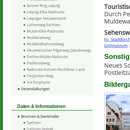
Touristi
Grüner Ring Leipzig
Leipzig-Elbe-Radroute
Durch Pe
Leipziger Neuseenland
Muldewan
Lutherweg Sachsen
Mulde-Elbe-Radroute
Sehenswe
Mulderadweg
Ev. Stadtkirc
Muldetalbahnradweg
Gymnasium
,
Ökumenischer Pilgerweg (Jakobsweg)
Sonstig
Parthe-Mulde-Radroute
Pleißeradweg
Neues Sch
Radroute Kohren-Rochlitzer-Land
Postleitz
Torgischer Weg
Via Porphyria
Bilderg
Veranstaltungen
Daten & Informationen
Brunnen & Denkmäler
Sachsen
Sachsen-Anhalt