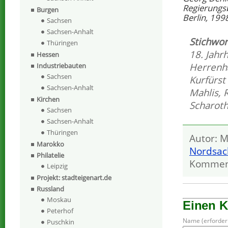
Regierungs
Burgen
Berlin, 199
Sachsen
Sachsen-Anhalt
Stichwor
Thüringen
18. Jahr
Hessen
Herrenh
Industriebauten
Sachsen
Kurfürst 
Sachsen-Anhalt
Mahlis
,
R
Kirchen
Scharot
Sachsen
Sachsen-Anhalt
Thüringen
Autor: M
Marokko
Nordsac
Philatelie
Kommen
Leipzig
Projekt: stadteigenart.de
Russland
Moskau
Einen 
Peterhof
Name (erforderl
Puschkin