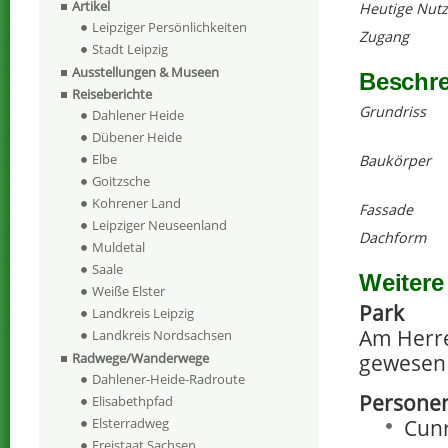
Artikel
Heutige Nut
Leipziger Persönlichkeiten
Zugang
Stadt Leipzig
Ausstellungen & Museen
Beschr
Reiseberichte
Grundriss
Dahlener Heide
Dübener Heide
Elbe
Baukörper
Goitzsche
Kohrener Land
Fassade
Leipziger Neuseenland
Dachform
Muldetal
Saale
Weitere
Weiße Elster
Park
Landkreis Leipzig
Am Herre
Landkreis Nordsachsen
gewesen 
Radwege/Wanderwege
Dahlener-Heide-Radroute
Personen
Elisabethpfad
Cunr
Elsterradweg
Freistaat Sachsen