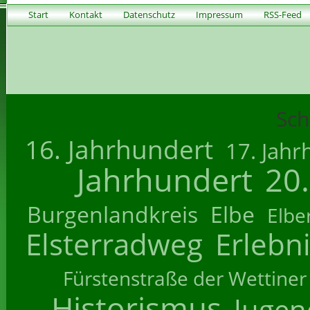
Start
Kontakt
Datenschutz
Impressum
RSS-Feed
Sch
16. Jahrhundert
17. Jahr
Jahrhundert
20
Burgenlandkreis
Elbe
Elbe
Elsterradweg
Erlebn
Fürstenstraße der Wettiner
Historismus
Jugend