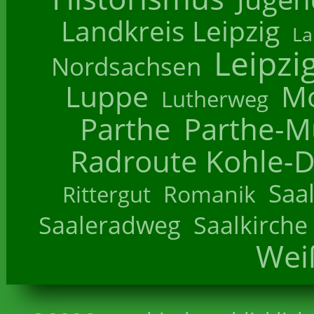
Landkreis Leipzig
La
Leipzi
Nordsachsen
Luppe
M
Lutherweg
Parthe
Parthe-M
Radroute Kohle-D
Saa
Romanik
Rittergut
Saaleradweg
Saalkirche
Wei