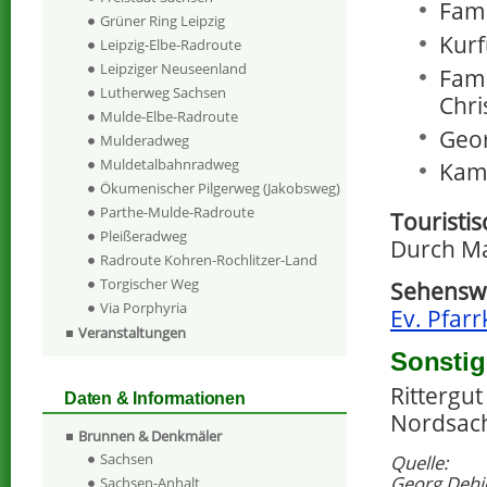
Fami
Grüner Ring Leipzig
Kurf
Leipzig-Elbe-Radroute
Leipziger Neuseenland
Fami
Lutherweg Sachsen
Chri
Mulde-Elbe-Radroute
Geor
Mulderadweg
Muldetalbahnradweg
Kamm
Ökumenischer Pilgerweg (Jakobsweg)
Parthe-Mulde-Radroute
Touristi
Pleißeradweg
Durch Mah
Radroute Kohren-Rochlitzer-Land
Torgischer Weg
Sehenswe
Via Porphyria
Ev. Pfarr
Veranstaltungen
Sonstig
Rittergu
Daten & Informationen
Nordsach
Brunnen & Denkmäler
Sachsen
Quelle:
Georg Dehi
Sachsen-Anhalt