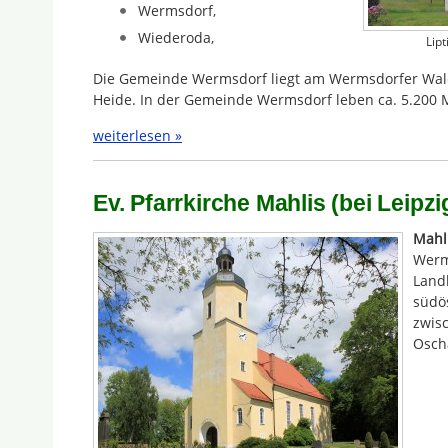
Wermsdorf,
Wiederoda,
Lipt
Die Gemeinde Wermsdorf liegt am Wermsdorfer Wald
Heide. In der Gemeinde Wermsdorf leben ca. 5.200
weiterlesen »
Ev. Pfarrkirche Mahlis (bei Leipzi
Mahl
Werm
Landk
südös
zwis
Oscha