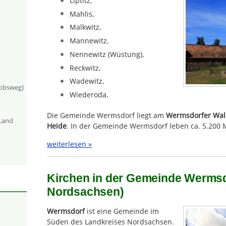
Liptitz,
Mahlis,
Malkwitz,
Mannewitz,
Nennewitz (Wüstung),
Reckwitz,
Wadewitz,
kobsweg)
Wiederoda,
Die Gemeinde Wermsdorf liegt am
Wermsdorfer Wa
-Land
Heide
. In der Gemeinde Wermsdorf leben ca. 5.200
weiterlesen »
Kirchen in der Gemeinde Wermsd
Nordsachsen)
Wermsdorf
ist eine Gemeinde im
Süden des Landkreises Nordsachsen.