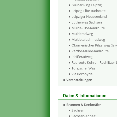
Grüner Ring Leipzig
Leipzig-Elbe-Radroute
Leipziger Neuseenland
Lutherweg Sachsen
Mulde-Elbe-Radroute
Mulderadweg
Muldetalbahnradweg
Ökumenischer Pilgerweg (Ja
Parthe-Mulde-Radroute
Pleißeradweg
Radroute Kohren-Rochlitzer
Torgischer Weg
Via Porphyria
Veranstaltungen
Daten & Informationen
Brunnen & Denkmäler
Sachsen
Sachsen-Anhalt