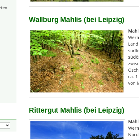
rten
Wallburg Mahlis (bei Leipzig)
Mahl
Werm
Landk
südl
südös
zwis
Oscha
ca. 1
von 
Rittergut Mahlis (bei Leipzig)
Mahl
Werm
Nord