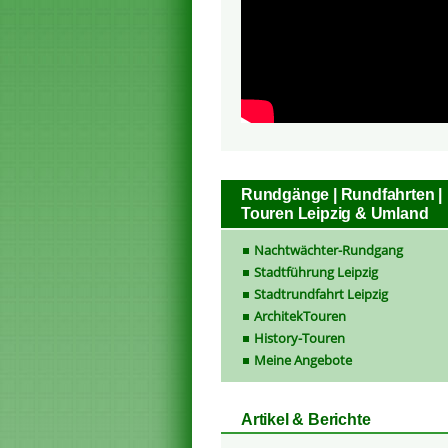
Rundgänge | Rundfahrten |
Touren Leipzig & Umland
Nachtwächter-Rundgang
Stadtführung Leipzig
Stadtrundfahrt Leipzig
ArchitekTouren
History-Touren
Meine Angebote
Artikel & Berichte