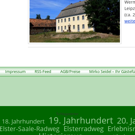
Werm
Leipz
(ca. 
weite
Impressum
RSS-Feed
AGB/Preise
Mirko Seidel – Ihr Gästef
Schlagwörter
19. Jahrhundert
20. 
18. Jahrhundert
Elsterradweg
Erlebnis
Elster-Saale-Radweg