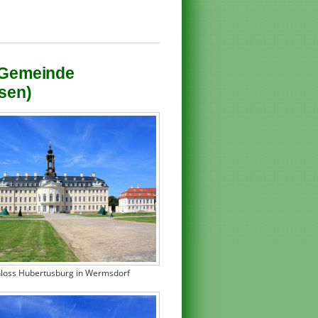
r Gemeinde
sen)
hloss Hubertusburg in Wermsdorf