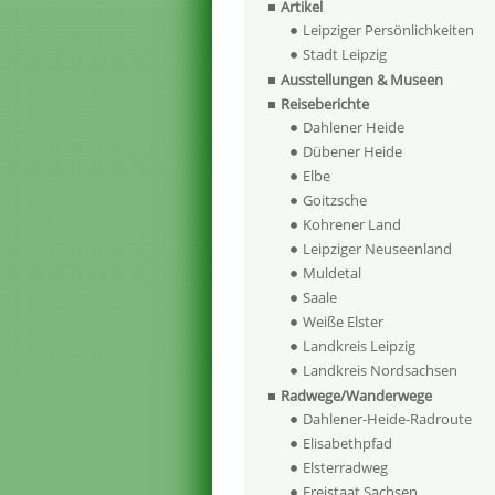
Artikel
Leipziger Persönlichkeiten
Stadt Leipzig
Ausstellungen & Museen
Reiseberichte
Dahlener Heide
Dübener Heide
Elbe
Goitzsche
Kohrener Land
Leipziger Neuseenland
Muldetal
Saale
Weiße Elster
Landkreis Leipzig
Landkreis Nordsachsen
Radwege/Wanderwege
Dahlener-Heide-Radroute
Elisabethpfad
Elsterradweg
Freistaat Sachsen