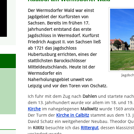
Der Wermsdorfer Wald war einst
Jagdgebiet der Kurfürsten von
Sachsen. Bereits im frühen 17.
Jahrhundert entstand das erste
Jagdschloss in Wermsdorf. Kurfürst
Friedrich August II. von Sachsen ließ
ab 1721 das Jagdschloss
Hubertusburg errichten, eines der
stattlichsten Barockschlösser
Mitteldeutschlands. Heute ist der
Wermsdorfer ein
Jagdsc
Naherholungsgebiet unweit von
Leipzig und vor den Toren von Oschatz.
Ich fuhr mit dem Zug nach
Dahlen
und startete nac
dem 13. Jahrhundert wurde vor allem im 18. und 19
Kirche
im nahegelegenen
Malkwitz
wurde 1569 anstel
Der Turm der
Kirche in Calbitz
stammt aus dem 13. J
David Schatz ein weitgehender Neubau. Theodor Que
In
Kötitz
besuchte ich das
Rittergut
, dessen klassizi
verändert wurde.