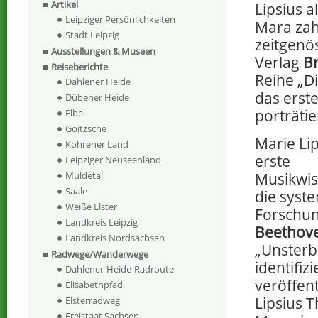
Artikel
Lipsius a
Leipziger Persönlichkeiten
Mara zah
Stadt Leipzig
zeitgenö
Ausstellungen & Museen
Verlag
Br
Reiseberichte
Reihe „D
Dahlener Heide
das erst
Dübener Heide
porträtie
Elbe
Goitzsche
Marie Lip
Kohrener Land
erste
Leipziger Neuseenland
Musikwis
Muldetal
Saale
die syst
Weiße Elster
Forschun
Landkreis Leipzig
Beethov
Landkreis Nordsachsen
„Unsterbl
Radwege/Wanderwege
identifiz
Dahlener-Heide-Radroute
veröffent
Elisabethpfad
Lipsius 
Elsterradweg
Freistaat Sachsen