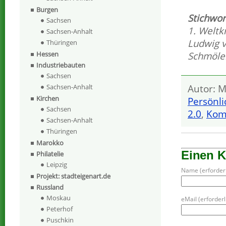
Burgen
Stichwor
Sachsen
1. Weltk
Sachsen-Anhalt
Ludwig 
Thüringen
Schmöle
Hessen
Industriebauten
Sachsen
Autor: M
Sachsen-Anhalt
Kirchen
Persönli
Sachsen
2.0
,
Kom
Sachsen-Anhalt
Thüringen
Marokko
Einen 
Philatelie
Leipzig
Name (erforderl
Projekt: stadteigenart.de
Russland
Moskau
eMail (erforderli
Peterhof
Puschkin