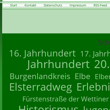
Start
Kontakt
Datenschutz
Impressum
RSS-Feed
Sch
16. Jahrhundert
17. Jahr
Jahrhundert
20
Burgenlandkreis
Elbe
Elbe
Elsterradweg
Erlebn
Fürstenstraße der Wettiner
Historismus
Jugend