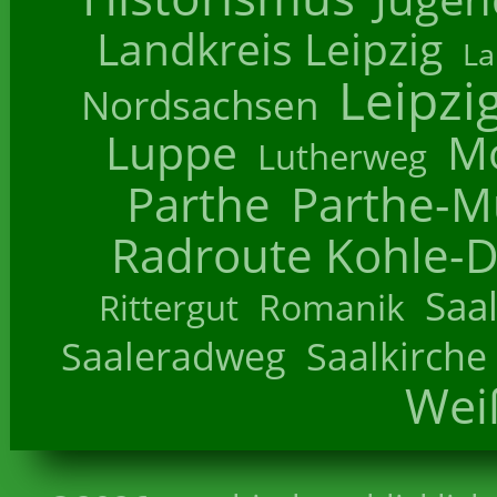
Landkreis Leipzig
La
Leipzi
Nordsachsen
Luppe
M
Lutherweg
Parthe
Parthe-M
Radroute Kohle-D
Saa
Romanik
Rittergut
Saaleradweg
Saalkirche
Wei