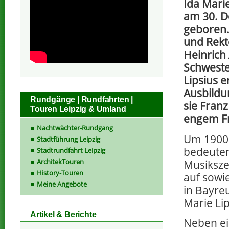
Ida Marie
am 30. D
geboren.
und Rekt
Heinrich
Schweste
Lipsius e
Ausbildu
Rundgänge | Rundfahrten |
sie Franz
Touren Leipzig & Umland
engem Fr
Nachtwächter-Rundgang
Um 1900 
Stadtführung Leipzig
bedeuten
Stadtrundfahrt Leipzig
ArchitekTouren
Musiksze
History-Touren
auf sowi
Meine Angebote
in Bayre
Marie Lip
Artikel & Berichte
Neben ei