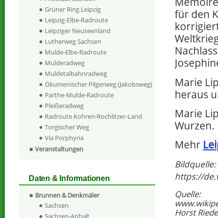
Memoiren
Grüner Ring Leipzig
für den 
Leipzig-Elbe-Radroute
korrigie
Leipziger Neuseenland
Weltkrie
Lutherweg Sachsen
Nachlass
Mulde-Elbe-Radroute
Josephin
Mulderadweg
Muldetalbahnradweg
Marie Li
Ökumenischer Pilgerweg (Jakobsweg)
heraus un
Parthe-Mulde-Radroute
Pleißeradweg
Marie Li
Radroute Kohren-Rochlitzer-Land
Wurzen.
Torgischer Weg
Via Porphyria
Mehr
Lei
Veranstaltungen
Bildquelle:
https://de
Daten & Informationen
Quelle:
Brunnen & Denkmäler
www.wikipe
Sachsen
Horst Riedel
Sachsen-Anhalt