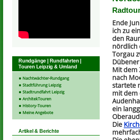
Radtour
Ende Juni
ich zu ei
den Raum
nördlich 
Torgau z
Dübener 
Rundgänge | Rundfahrten |
Touren Leipzig & Umland
Mit dem 
nach Mo
Nachtwächter-Rundgang
startete
Stadtführung Leipzig
mit dem 
Stadtrundfahrt Leipzig
ArchitekTouren
Audenhai
History-Touren
ein langg
Meine Angebote
Oberaud
Die
Kirc
mehrfach
Artikel & Berichte
Die eben