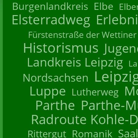
Burgenlandkreis
Elbe
Elbe
Elsterradweg
Erlebn
Fürstenstraße der Wettiner
Historismus
Jugend
Landkreis Leipzig
La
Leipzi
Nordsachsen
Luppe
M
Lutherweg
Parthe
Parthe-M
Radroute Kohle-D
Saa
Romanik
Rittergut