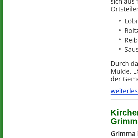
sich aus
Ortsteil
Löbn
Roit
Reibi
Saus
Durch da
Mulde. Lö
der Geme
weiterles
Kirche
Grimma
Grimma