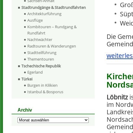
Sachsen-Anhalt
Groß
Stadtrundgänge & Stadtrundfahrten
Süpt
Architekturführung
Ausflüge
Weid
Kombitouren – Rundgang &
Rundfahrt
Die Geme
Nachtwächter
Gemeinde
Radtouren & Wanderungen
Stadtteilführung
weiterles
Thementouren
Tschechische Republik
Egerland
Kirche
Türkei
Nords
Burgen in Kilikien
Istanbul & Bosporus
Löbnitz
i
im Nord
Archiv
Landkrei
Nordsach
Archiv
Gemeinde