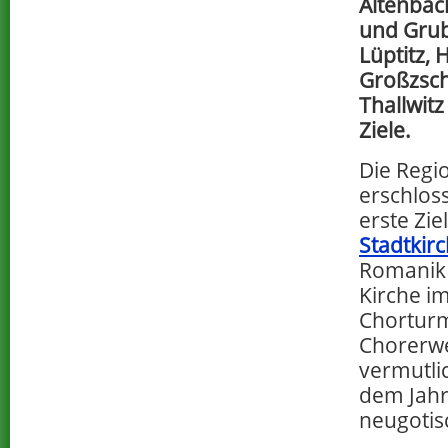
Altenbac
und Grubn
Lüptitz,
Großzsch
Thallwit
Ziele.
Die Regio
erschlos
erste Zi
Stadtkir
Romanik 
Kirche i
Chorturm
Chorerwe
vermutli
dem Jahr 
neugotis