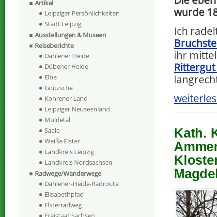
Artikel
wurde 1
Leipziger Persönlichkeiten
Stadt Leipzig
Ich rade
Ausstellungen & Museen
Bruchste
Reiseberichte
ihr mitte
Dahlener Heide
Rittergut
Dübener Heide
langrech
Elbe
Goitzsche
weiterles
Kohrener Land
Leipziger Neuseenland
Muldetal
Kath. 
Saale
Weiße Elster
Ammens
Landkreis Leipzig
Kloste
Landkreis Nordsachsen
Magde
Radwege/Wanderwege
Dahlener-Heide-Radroute
Elisabethpfad
Elsterradweg
Freistaat Sachsen