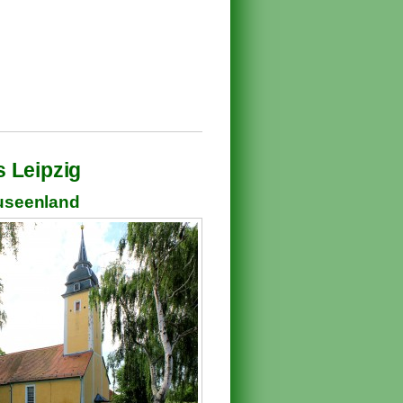
 Leipzig
euseenland