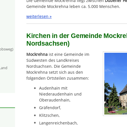
Die Gemeinde Mockrehna liegt zwischen
Dübener H
Gemeinde Mockrehna leben ca. 5.000 Menschen.
weiterlesen »
Kirchen in der Gemeinde Mockre
Nordsachsen)
kobsweg)
Mockrehna
ist eine Gemeinde im
Südwesten des Landkreises
Nordsachsen. Die Gemeinde
-Land
Mockrehna setzt sich aus den
folgenden Ortsteilen zusammen:
Audenhain mit
Niederaudenhain und
Oberaudenhain,
Gräfendorf,
Klitzschen,
Langenreichenbach,