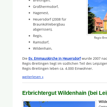
Breitingen,
Großhermsdorf,
Hagenest,
Heuersdorf (2008 für
Braunkohlebergbau
abgerissen),
Regis,
Regis-Bre
Ramsdorf,
Wildenhain,
Die
Ev. Emmauskirche in Heuersdorf
wurde 2007 nach
Regis-Breitingen liegt im südlichen Teil des Leipzig
Regis-Breitingen leben ca. 4.000 Einwohner.
weiterlesen »
Erbrichtergut Wildenhain (bei Lei
Wild
Geme