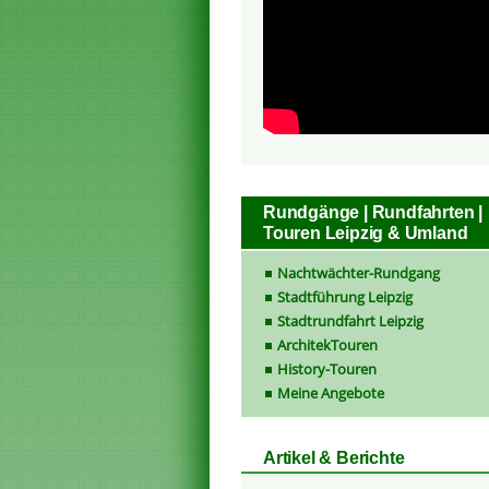
Rundgänge | Rundfahrten |
Touren Leipzig & Umland
Nachtwächter-Rundgang
Stadtführung Leipzig
Stadtrundfahrt Leipzig
ArchitekTouren
History-Touren
Meine Angebote
Artikel & Berichte