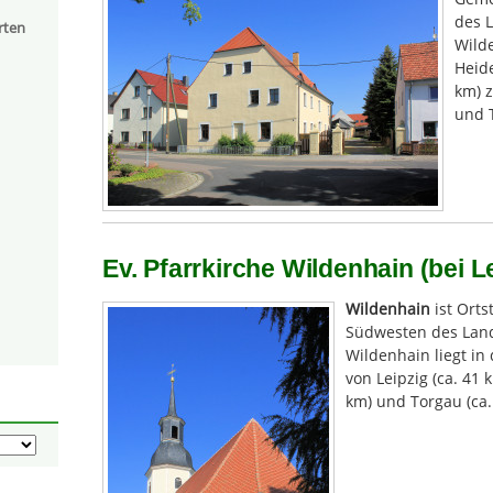
des 
rten
Wilde
Heide
km) z
und T
Ev. Pfarrkirche Wildenhain (bei L
Wildenhain
ist Ort
Südwesten des Lan
Wildenhain liegt in
von Leipzig (ca. 41
km) und Torgau (ca.