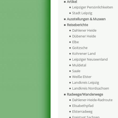
Artikel
Leipziger Persönlichkeiten
Stadt Leipzig
Ausstellungen & Museen
Reiseberichte
Dahlener Heide
Dübener Heide
Elbe
Goitzsche
Kohrener Land
Leipziger Neuseenland
Muldetal
Saale
Weiße Elster
Landkreis Leipzig
Landkreis Nordsachsen
Radwege/Wanderwege
Dahlener-Heide-Radroute
Elisabethpfad
Elsterradweg
Freistaat Sachsen