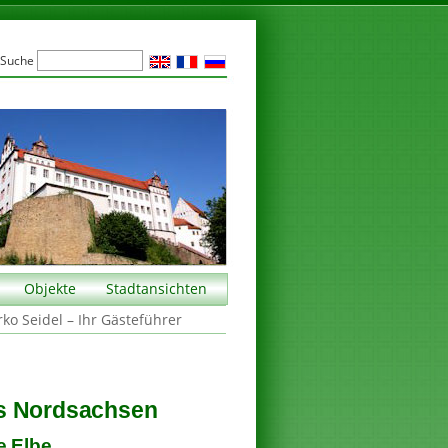
Suche
Objekte
Stadtansichten
rko Seidel – Ihr Gästeführer
is Nordsachsen
e Elbe