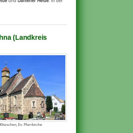
eide
und
Dahlener Heide
. In der
hna (Landkreis
Klitzschen, Ev. Pfarrkirche