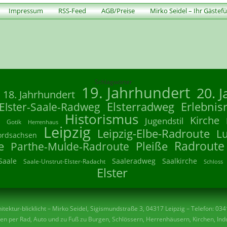
Impressum
RSS-Feed
AGB/Preise
Mirko Seidel – Ihr Gästef
Schlagwörter
19. Jahrhundert
20. 
18. Jahrhundert
Elsterradweg
Erlebnis
Elster-Saale-Radweg
Historismus
Kirche
Jugendstil
Gotik
Herrenhaus
Leipzig
Leipzig-Elbe-Radroute
L
ordsachsen
Radroute
e
Parthe-Mulde-Radroute
Pleiße
Saale
Saaleradweg
Saalkirche
Saale-Unstrut-Elster-Radacht
Schloss
Elster
tektur-blicklicht – Mirko Seidel, Sigismundstraße 3, 04317 Leipzig – Telefon: 03
n per Rad, Auto und zu Fuß zu Burgen, Schlössern, Herrenhäusern, Kirchen, Indu