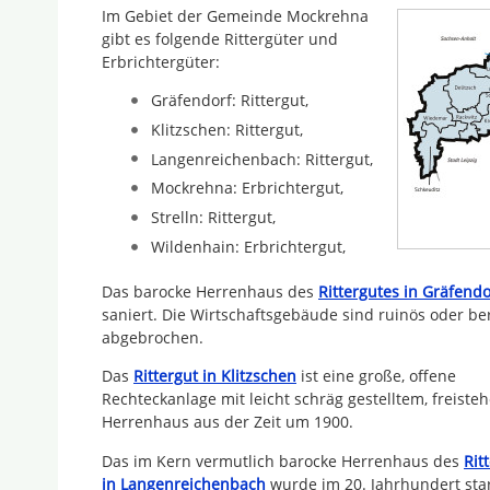
Im Gebiet der Gemeinde Mockrehna
gibt es folgende Rittergüter und
Erbrichtergüter:
Gräfendorf: Rittergut,
Klitzschen: Rittergut,
Langenreichenbach: Rittergut,
Mockrehna: Erbrichtergut,
Strelln: Rittergut,
Wildenhain: Erbrichtergut,
Das barocke Herrenhaus des
Rittergutes in Gräfendo
saniert. Die Wirtschaftsgebäude sind ruinös oder ber
abgebrochen.
Das
Rittergut in Klitzschen
ist eine große, offene
Rechteckanlage mit leicht schräg gestelltem, freist
Herrenhaus aus der Zeit um 1900.
Das im Kern vermutlich barocke Herrenhaus des
Rit
in Langenreichenbach
wurde im 20. Jahrhundert sta