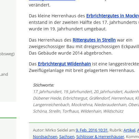
verändert.
Das kleine Herrenhaus des
Erbrichtergutes in Mock
entstand in der zweiten Hälfte des 17. Jahrhunderts
wurde im 19. Jahrhundert umgebaut.
Das Herrenhaus des
Rittergutes in Strelln
war ein
zweigeschossiger Bau mit dreigeschossigen Eckpavil
Das Gebäude wurde 2014 abgebrochen.
kobsweg)
Das
Erbrichtergut Wildenhain
ist eine langgestreckte
Zweiflügelanlage mit breit gelagertem Herrenhaus.
-Land
Stichworte:
17. Jahrhundert
,
19. Jahrhundert
,
20. Jahrhundert
,
Audenh
Dübener Heide
,
Erbrichtergut
,
Gräfendorf
,
Herrenhaus
,
Kl
Langenreichenbach
,
Mockrehna
,
Niederaudenhain
,
Ober
Schöna
,
Strelln
,
Torfhaus
,
Wildenhain
,
Wildschütz
Autor: Mirko Seidel am
9. Feb. 2016 10:31
, Rubrik:
Artikel
,
A
Nordsachsen
,
Sachsen
,
Schlösser & Herrenhäuser
, Komme