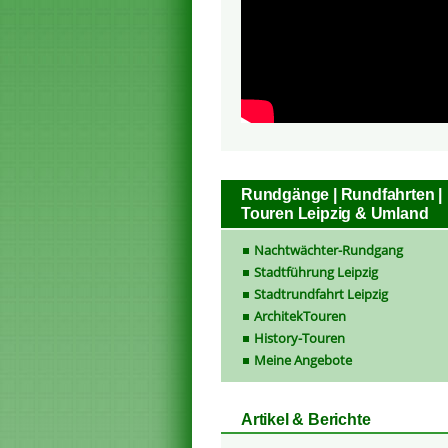
Rundgänge | Rundfahrten |
Touren Leipzig & Umland
Nachtwächter-Rundgang
Stadtführung Leipzig
Stadtrundfahrt Leipzig
ArchitekTouren
History-Touren
Meine Angebote
Artikel & Berichte