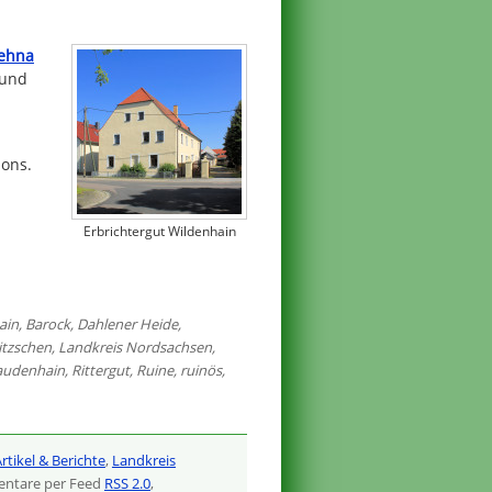
rehna
 und
lons.
Erbrichtergut Wildenhain
ain
,
Barock
,
Dahlener Heide
,
itzschen
,
Landkreis Nordsachsen
,
audenhain
,
Rittergut
,
Ruine
,
ruinös
,
rtikel & Berichte
,
Landkreis
ntare per Feed
RSS 2.0
,