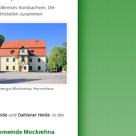
dkreises Nordsachsen. Die
Ortsteilen zusammen:
chtergut Mockrehna, Herrenhaus
eide
und
Dahlener Heide
. In der
r Gemeinde Mockrehna