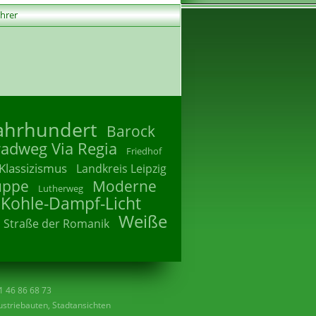
ührer
Jahrhundert
Barock
radweg Via Regia
Friedhof
Klassizismus
Landkreis Leipzig
uppe
Moderne
Lutherweg
 Kohle-Dampf-Licht
Weiße
Straße der Romanik
41 46 86 68 73
striebauten, Stadtansichten