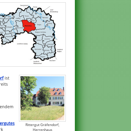
rf
ist
eits
ehendem
tergutes
Rittergut Gräfendorf,
rk
Herrenhaus