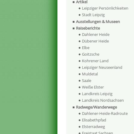
Artikel
Leipziger Persönlichkeiten
Stadt Leipzig
Ausstellungen & Museen
Reiseberichte
Dahlener Heide
Dübener Heide
Elbe
Goitzsche
Kohrener Land
Leipziger Neuseenland
Muldetal
Saale
Weiße Elster
Landkreis Leipzig
Landkreis Nordsachsen
Radwege/Wanderwege
Dahlener-Heide-Radroute
Elisabethpfad
Elsterradweg
Freistaat Sachsen