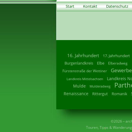
Start
Kontakt
Datenschutz
16. Jahrhundert
17. Jahrhundert
Burgenlandkreis
Elbe
Elberadweg
Gewerbe
Fürstenstraße der Wettiner
Landkreis N
Landkreis Mittelsachsen
Parth
Mulde
Mulderadweg
Renaissance
Rittergut
Romanik
©2026 – archi
Touren, Tipps & Wanderunge