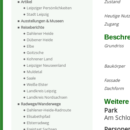
Zustand
Artikel
Leipziger Persönlichkeiten
Stadt Leipzig
Heutige Nut
Ausstellungen & Museen
Zugang
Reiseberichte
Dahlener Heide
Beschr
Dübener Heide
Grundriss
Elbe
Goitzsche
Kohrener Land
Leipziger Neuseenland
Baukörper
Muldetal
Saale
Fassade
Weiße Elster
Dachform
Landkreis Leipzig
Landkreis Nordsachsen
Weitere
Radwege/Wanderwege
Park
Dahlener-Heide-Radroute
Am Schlo
Elisabethpfad
Elsterradweg
Persone
Freistaat Sachsen