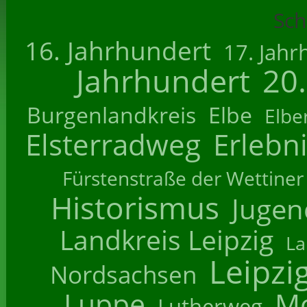
Sch
16. Jahrhundert
17. Jahr
Jahrhundert
20
Burgenlandkreis
Elbe
Elbe
Elsterradweg
Erlebn
Fürstenstraße der Wettiner
Historismus
Jugend
Landkreis Leipzig
La
Leipzi
Nordsachsen
Luppe
M
Lutherweg