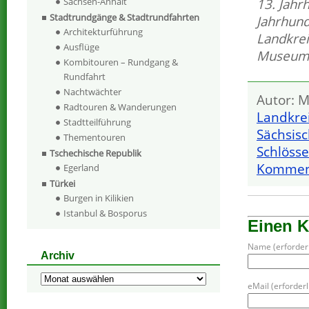
13. Jahr
Sachsen-Anhalt
Stadtrundgänge & Stadtrundfahrten
Jahrhund
Architekturführung
Landkrei
Ausflüge
Museum
Kombitouren – Rundgang &
Rundfahrt
Nachtwächter
Autor: M
Radtouren & Wanderungen
Landkrei
Stadtteilführung
Sächsis
Thementouren
Schlöss
Tschechische Republik
Komment
Egerland
Türkei
Burgen in Kilikien
Istanbul & Bosporus
Einen 
Name (erforderl
Archiv
Archiv
eMail (erforderli