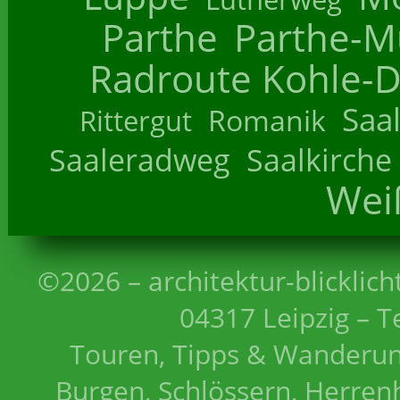
Parthe
Parthe-M
Radroute Kohle-D
Saa
Romanik
Rittergut
Saaleradweg
Saalkirche
Wei
©2026 – architektur-blicklich
04317 Leipzig – T
Touren, Tipps & Wanderun
Burgen, Schlössern, Herrenh