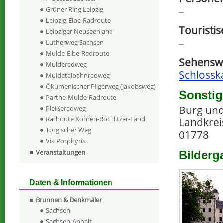
–
Grüner Ring Leipzig
Leipzig-Elbe-Radroute
Touristi
Leipziger Neuseenland
–
Lutherweg Sachsen
Mulde-Elbe-Radroute
Sehenswe
Mulderadweg
Schlossk
Muldetalbahnradweg
Ökumenischer Pilgerweg (Jakobsweg)
Sonstig
Parthe-Mulde-Radroute
Burg und
Pleißeradweg
Radroute Kohren-Rochlitzer-Land
Landkrei
Torgischer Weg
01778
Via Porphyria
Veranstaltungen
Bilderg
Daten & Informationen
Brunnen & Denkmäler
Sachsen
Sachsen-Anhalt